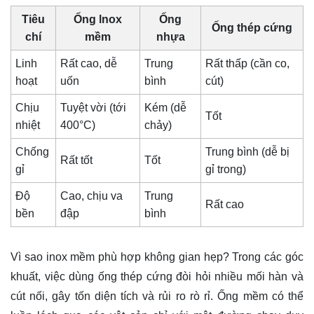
Tiêu
Ống lnox
Ống
Ống thép cứng
chí
mềm
nhựa
Linh
Rất cao, dễ
Trung
Rất thấp (cần co,
hoạt
uốn
bình
cút)
Chịu
Tuyệt vời (tới
Kém (dễ
Tốt
nhiệt
400°C)
chảy)
Chống
Trung bình (dễ bị
Rất tốt
Tốt
gỉ
gỉ trong)
Độ
Cao, chịu va
Trung
Rất cao
bền
đập
bình
Vì sao inox mềm phù hợp không gian hẹp? Trong các góc
khuất, việc dùng ống thép cứng đòi hỏi nhiều mối hàn và
cút nối, gây tốn diện tích và rủi ro rò rỉ. Ống mềm có thể