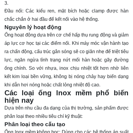
Đầu nối: Các kiểu ren, mặt bích hoặc clamp được hàn
chắc chắn ở hai đầu để kết nối vào hệ thống.
Nguyên lý hoạt động
Ống hoạt động dựa trên cơ chế hấp thụ rung động và giảm
áp lực cơ học tại các điểm nối. Khi máy móc vận hành tạo
ra chấn động, cấu trúc gân sóng sẽ co giãn nhẹ để triệt tiêu
lực, ngăn ngừa tình trạng nứt mối hàn hoặc gãy đường
ống chính. So với nhựa, inox chịu nhiệt tốt hơn nhờ liên
kết kim loại bền vững, không bị nóng chảy hay biến dạng
khi dẫn hơi nóng hoặc chất lỏng nhiệt độ cao.
Các loại ống lnox mềm phổ biến
hiện nay
Dựa trên nhu cầu đa dạng của thị trường, sản phẩm được
phân loại theo nhiều tiêu chí kỹ thuật:
Phân loại theo cấu tạo
Ống lnox mềm không bọc: Dùng cho các hệ thống áp suất