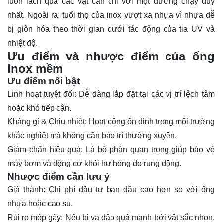
luồn lách qua các vật cản chỉ với một đường chạy duy
nhất. Ngoài ra, tuổi thọ của inox vượt xa nhựa vì nhựa dễ
bị giòn hóa theo thời gian dưới tác động của tia UV và
nhiệt độ.
Ưu điểm và nhược điểm của ống
lnox mềm
Ưu điểm nổi bật
Linh hoạt tuyệt đối: Dễ dàng lắp đặt tại các vị trí lệch tâm
hoặc khó tiếp cận.
Kháng gỉ & Chịu nhiệt: Hoạt động ổn định trong môi trường
khắc nghiệt mà không cần bảo trì thường xuyên.
Giảm chấn hiệu quả: Là bộ phận quan trọng giúp bảo vệ
máy bơm và động cơ khỏi hư hỏng do rung động.
Nhược điểm cần lưu ý
Giá thành: Chi phí đầu tư ban đầu cao hơn so với ống
nhựa hoặc cao su.
Rủi ro móp gãy: Nếu bị va đập quá mạnh bởi vật sắc nhọn,