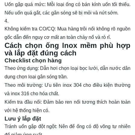
Uốn gập quá mức: Mỗi loại ống có bán kính uốn tối thiểu.
Nếu uốn quá gắt, các gân sóng sẽ bị mỏi và nứt sớm.
Không kiểm tra CO/CQ: Mua hàng trôi nổi không rõ nguồn
gốc dẫn đến nguy cơ mất an toàn cháy nổ và rò rỉ.
Cách chọn ống lnox mềm phù hợp
và lắp đặt đúng cách
Checklist chọn hàng
Theo ứng dụng: Dẫn hơi chọn loại bọc lưới, dẫn nước dân
dụng chọn loại gân sóng trần.
Theo môi trường: Ưu tiên inox 304 cho điều kiện thường
và inox 316 cho hóa chất.
Kiểm tra đầu nối: Đảm bảo ren nối tương thích hoàn toàn
với hệ thống hiện có.
Lưu ý lắp đặt
Tránh uốn gập đột ngột: Nên để ống có độ võng tự nhiên
để giảm ứng suất.