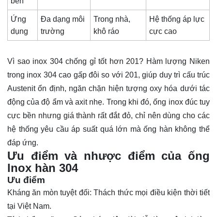
bền
Ứng
Đa dạng môi
Trong nhà,
Hệ thống áp lực
dụng
trường
khô ráo
cực cao
Vì sao inox 304 chống gỉ tốt hơn 201? Hàm lượng Niken
trong inox 304 cao gấp đôi so với 201, giúp duy trì cấu trúc
Austenit ổn định, ngăn chặn hiện tượng oxy hóa dưới tác
động của độ ẩm và axit nhẹ. Trong khi đó, ống inox đúc tuy
cực bền nhưng giá thành rất đắt đỏ, chỉ nên dùng cho các
hệ thống yêu cầu áp suất quá lớn mà ống hàn không thể
đáp ứng.
Ưu điểm và nhược điểm của ống
lnox hàn 304
Ưu điểm
Kháng ăn mòn tuyệt đối: Thách thức mọi điều kiện thời tiết
tại Việt Nam.