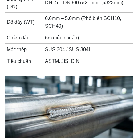
DN15 – DN300 (ø21mm - ø323mm)
(DN)
0.6mm – 5.0mm (Phổ biến SCH10,
Độ dày (WT)
SCH40)
Chiều dài
6m (tiêu chuẩn)
Mác thép
SUS 304 / SUS 304L
Tiêu chuẩn
ASTM, JIS, DIN