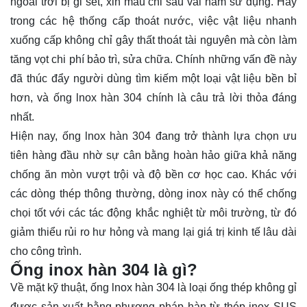
ngoài trời bị gỉ sét, xỉn màu chỉ sau vài năm sử dụng. Hay
trong các hệ thống cấp thoát nước, việc vật liệu nhanh
xuống cấp không chỉ gây thất thoát tài nguyên mà còn làm
tăng vọt chi phí bảo trì, sửa chữa. Chính những vấn đề này
đã thúc đẩy người dùng tìm kiếm một loại vật liệu bền bỉ
hơn, và ống lnox hàn 304 chính là câu trả lời thỏa đáng
nhất.
Hiện nay, ống lnox hàn 304 đang trở thành lựa chọn ưu
tiên hàng đầu nhờ sự cân bằng hoàn hảo giữa khả năng
chống ăn mòn vượt trội và độ bền cơ học cao. Khác với
các dòng thép thông thường, dòng inox này có thể chống
chọi tốt với các tác động khắc nghiệt từ môi trường, từ đó
giảm thiểu rủi ro hư hỏng và mang lại giá trị kinh tế lâu dài
cho công trình.
Ống inox hàn 304 là gì?
Về mặt kỹ thuật,
ống lnox hàn
304 là loại ống thép không gỉ
được sản xuất bằng phương pháp hàn từ thép inox SUS