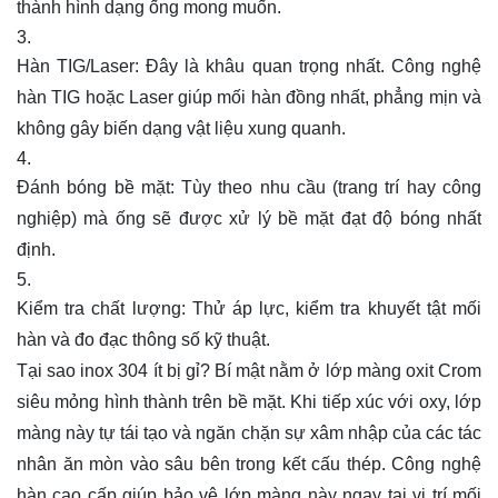
thành hình dạng ống mong muốn.
Hàn TIG/Laser: Đây là khâu quan trọng nhất. Công nghệ
hàn TIG hoặc Laser giúp mối hàn đồng nhất, phẳng mịn và
không gây biến dạng vật liệu xung quanh.
Đánh bóng bề mặt: Tùy theo nhu cầu (trang trí hay công
nghiệp) mà ống sẽ được xử lý bề mặt đạt độ bóng nhất
định.
Kiểm tra chất lượng: Thử áp lực, kiểm tra khuyết tật mối
hàn và đo đạc thông số kỹ thuật.
Tại sao inox 304 ít bị gỉ? Bí mật nằm ở lớp màng oxit Crom
siêu mỏng hình thành trên bề mặt. Khi tiếp xúc với oxy, lớp
màng này tự tái tạo và ngăn chặn sự xâm nhập của các tác
nhân ăn mòn vào sâu bên trong kết cấu thép. Công nghệ
hàn cao cấp giúp bảo vệ lớp màng này ngay tại vị trí mối