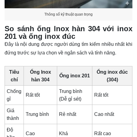
Thông số kỹ thuật quan trọng
So sánh ống lnox hàn 304 với inox
201 và ống inox đúc
Đây là nội dung được người dùng tìm kiếm nhiều nhất khi
đứng trước sự lựa chọn về ngân sách và tính năng.
Tiêu
Ống lnox
Ống inox đúc
Ống inox 201
chí
hàn 304
(304)
Chống
Trung bình
Rất tốt
Rất tốt
gỉ
(Dễ gỉ sét)
Giá
Trung bình
Rẻ nhất
Cao nhất
thành
Độ
Cao
Khá
Rất cao