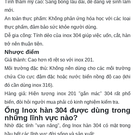
Tính thẩm mỹ cao: Sáng bóng lâu dài, dễ dàng vệ sinh làm
mới.
An toàn thực phẩm: Không phản ứng hóa học với các loại
thực phẩm, đảm bảo sức khỏe người dùng.
Dễ gia công: Tính dẻo của inox 304 giúp việc uốn, cắt, hàn
trở nên thuận tiện.
Nhược điểm
Giá thành: Cao hơn rõ rệt so với inox 201.
Môi trường đặc thù: Không nên dùng cho các môi trường
chứa Clo cực đậm đặc hoặc nước biển nồng độ cao (khi
đó cần dùng inox 316).
Hàng giả: Hiện tượng inox 201 "gắn mác" 304 rất phổ
biến, đòi hỏi người mua phải có kinh nghiệm kiểm tra.
Ống lnox hàn 304 được dùng trong
những lĩnh vực nào?
Nhờ đặc tính "vạn năng", ống lnox hàn 304 có mặt trong
hầu hết các lĩnh vực đời sống và sản xuất: