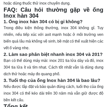
hoặc dùng thuốc thử inox chuyên dụng.
FAQ: Câu hỏi thường gặp về ống
lnox hàn 304
1. Ống inox hàn 304 có bị gỉ không?
Trong điều kiện thông thường, inox 304 không gỉ. Tuy
nhiên, nếu tiếp xúc với axit mạnh hoặc ở môi trường ven
biển quá lâu mà không vệ sinh, bề mặt có thể xuất hiện các
vết ố vàng nhẹ.
2. Làm sao phân biệt nhanh inox 304 và 201?
Bạn có thể dùng máy mài: inox 201 tia lửa dày và đỏ, inox
304 tia lửa ít và tím nhạt. Cách tốt nhất vẫn là dùng dung
dịch thử hoặc máy đo quang phổ.
3. Tuổi thọ của ống lnox hàn 304 là bao lâu?
Nếu được lắp đặt và bảo quản đúng cách, tuổi thọ của ống
inox 304 có thể kéo dài trên 30 năm mà vẫn giữ được độ
bền kết cấu.
Tổng kết