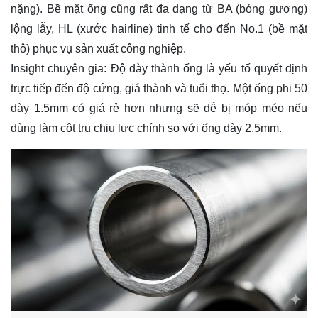
nặng). Bề mặt ống cũng rất đa dạng từ BA (bóng gương)
lộng lẫy, HL (xước hairline) tinh tế cho đến No.1 (bề mặt
thô) phục vụ sản xuất công nghiệp.
Insight chuyên gia: Độ dày thành ống là yếu tố quyết định
trực tiếp đến độ cứng, giá thành và tuổi thọ. Một ống phi 50
dày 1.5mm có giá rẻ hơn nhưng sẽ dễ bị móp méo nếu
dùng làm cột trụ chịu lực chính so với ống dày 2.5mm.