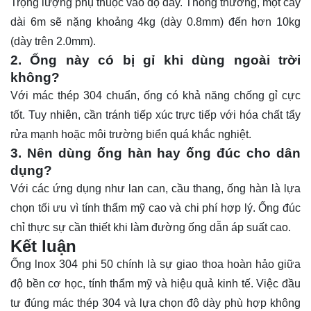
Trọng lượng phụ thuộc vào độ dày. Thông thường, một cây
dài 6m sẽ nặng khoảng 4kg (dày 0.8mm) đến hơn 10kg
(dày trên 2.0mm).
2. Ống này có bị gỉ khi dùng ngoài trời
không?
Với mác thép 304 chuẩn, ống có khả năng chống gỉ cực
tốt. Tuy nhiên, cần tránh tiếp xúc trực tiếp với hóa chất tẩy
rửa mạnh hoặc môi trường biển quá khắc nghiệt.
3. Nên dùng ống hàn hay ống đúc cho dân
dụng?
Với các ứng dụng như lan can, cầu thang, ống hàn là lựa
chọn tối ưu vì tính thẩm mỹ cao và chi phí hợp lý. Ống đúc
chỉ thực sự cần thiết khi làm đường ống dẫn áp suất cao.
Kết luận
Ống lnox 304 phi 50 chính là sự giao thoa hoàn hảo giữa
độ bền cơ học, tính thẩm mỹ và hiệu quả kinh tế. Việc đầu
tư đúng mác thép 304 và lựa chọn độ dày phù hợp không