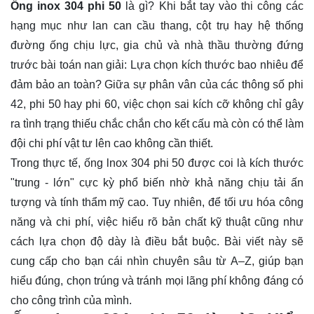
Ống inox 304 phi 50
là gì? Khi bắt tay vào thi công các
hạng mục như lan can cầu thang, cột trụ hay hệ thống
đường ống chịu lực, gia chủ và nhà thầu thường đứng
trước bài toán nan giải: Lựa chọn kích thước bao nhiêu để
đảm bảo an toàn? Giữa sự phân vân của các thông số phi
42, phi 50 hay phi 60, việc chọn sai kích cỡ không chỉ gây
ra tình trạng thiếu chắc chắn cho kết cấu mà còn có thể làm
đội chi phí vật tư lên cao không cần thiết.
Trong thực tế, ống lnox 304 phi 50 được coi là kích thước
"trung - lớn" cực kỳ phổ biến nhờ khả năng chịu tải ấn
tượng và tính thẩm mỹ cao. Tuy nhiên, để tối ưu hóa công
năng và chi phí, việc hiểu rõ bản chất kỹ thuật cũng như
cách lựa chọn độ dày là điều bắt buộc. Bài viết này sẽ
cung cấp cho bạn cái nhìn chuyên sâu từ A–Z, giúp bạn
hiểu đúng, chọn trúng và tránh mọi lãng phí không đáng có
cho công trình của mình.