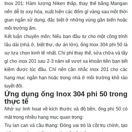
Inox 201: Hàm lượng Niken thấp, thay thế bằng Mangan
nên dễ bị oxy hóa, xuất hiện các đốm gỉ vàng sau một thời
gian ngắn sử dụng, đặc biệt ở những vùng gần biển hoặc
môi trường ẩm.
Kết luận chuyên môn: Nếu bạn đầu tư cho một công trình
lâu dài (nhà ở, biệt thự, dự án lớn), ống lnox 304 phi 50 là
sự lựa chọn kinh tế nhất. Chi phí thay thế, sửa chữa và tẩy
gỉ cho inox 201 sau 2-3 năm sẽ vượt xa khoản tiền bạn tiết
kiệm được lúc đầu. Chỉ nên cân nhắc inox 201 cho các
hạng mục ngắn hạn hoặc trong nhà ở môi trường khô ráo
tuyệt đối.
Ứng dụng ống lnox 304 phi 50 trong
thực tế
Nhờ sự linh hoạt về kích thước và độ bền, ống phi 50 có
mặt trong nhiều hạng mục quan trọng:
Trụ lan can và cầu thang: Đóng vai trò là cột trụ chính, tạo