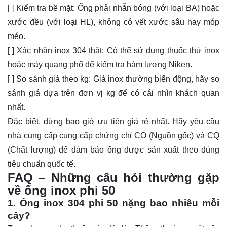
[ ] Kiểm tra bề mặt: Ống phải nhẵn bóng (với loại BA) hoặc
xước đều (với loại HL), không có vết xước sâu hay móp
méo.
[ ] Xác nhận inox 304 thật: Có thể sử dụng thuốc thử inox
hoặc máy quang phổ để kiểm tra hàm lượng Niken.
[ ] So sánh giá theo kg: Giá inox thường biến động, hãy so
sánh giá dựa trên đơn vị kg để có cái nhìn khách quan
nhất.
Đặc biệt, đừng bao giờ ưu tiên giá rẻ nhất. Hãy yêu cầu
nhà cung cấp cung cấp chứng chỉ CO (Nguồn gốc) và CQ
(Chất lượng) để đảm bảo ống được sản xuất theo đúng
tiêu chuẩn quốc tế.
FAQ – Những câu hỏi thường gặp
về ống inox phi 50
1. Ống inox 304 phi 50 nặng bao nhiêu mỗi
cây?