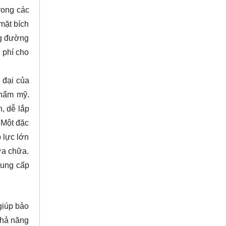
rong các
mặt bích
ng đường
 phí cho
 đại của
thẩm mỹ.
, dễ lắp
 Một đặc
 lực lớn
ửa chữa.
cung cấp
giúp bảo
 khả năng