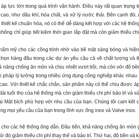
 lực lớn trong quá trình vận hành. Điều này rất quan trọng t
cao, như dầu khí, hóa chất, và xử lý nước thải. Bên cạnh đó, 
 thiết kế chuẩn hóa, nó có thể dễ dàng kết hợp với các hệ thố
ông chỉ giúp tiết kiệm thời gian lắp đặt mà còn giảm thiểu chi
hẩm mỹ cho các công trình nhờ vào bề mặt sáng bóng và hiện
a chọn hàng đầu trong các dự án yêu cầu cả về chất lượng và 
ả năng chống ăn mòn và chịu nhiệt vượt trội, mà còn với độ bền
iải pháp lý tưởng trong nhiều ứng dụng công nghiệp khác nhau.
ao. Với thiết kế chắc chắn, sản phẩm này có thể chịu được áp
ài tuổi thọ của hệ thống mà còn giảm thiểu chi phí bảo trì và s
oại Mặt bích phù hợp với nhu cầu của bạn. Chúng tôi cam kết 
ng mọi yêu cầu của bạn trong lĩnh vực ống inox và Valve inox.
i cho các hệ thống ống dẫn. Đầu tiên, khả năng chống ăn mòn 
ừ đó giảm thiểu chi phí thay thế và bảo trì. Thứ hai, độ bền và