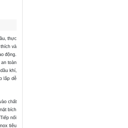
ầu, thực
thích và
lao động.
 an toàn
dầu khí,
o lắp dễ
vào chất
mặt bích
Tiếp nối
nox tiêu