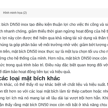
Hình minh họa (2)
 bích DN50 inox tạo điều kiện thuận lợi cho việc thi công và 
ch nhanh chóng, giảm thiểu thời gian ngừng hoạt động của hệ t
 lợi này còn được thể hiện qua khả năng tái sử dụng và thân t
chúng ta góp phần bảo vệ môi trường nhờ việc giảm bớt lượng c
ểm trên, mặt bích DN50 inox thực sự là một lựa chọn tối ưu cho 
 vững cho hệ thống của mình. Hơn nữa, mặt bích DN50 inox còn
sức trong quá trình bảo trì. Điều này đặc biệt quan trọng đối v
để đảm bảo hoạt động liên tục và hiệu quả.
ác loại mặt bích khác
 khác, có thể thấy rõ sự khác biệt về chất liệu và hiệu suất. 
 tốt hơn so với các loại mặt bích làm từ thép carbon hoặc n
 lợi ích mà nó mang lại về lâu dài lại vượt trội hơn hẳn. Khi 
ận thấy rằng mặt bích DN50 inox còn nổi bật ở khả năng chịu 