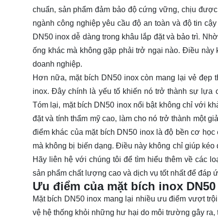
chuẩn, sản phẩm đảm bảo độ cứng vững, chịu được áp
ngành công nghiệp yêu cầu độ an toàn và độ tin cậy 
DN50 inox dễ dàng trong khâu lắp đặt và bảo trì. Nhờ
ống khác mà không gặp phải trở ngại nào. Điều này kh
doanh nghiệp.
Hơn nữa, mặt bích DN50 inox còn mang lại vẻ đẹp t
inox. Đây chính là yếu tố khiến nó trở thành sự lự
Tóm lại, mặt bích DN50 inox nổi bật không chỉ với kh
đặt và tính thẩm mỹ cao, làm cho nó trở thành một g
điểm khác của mặt bích DN50 inox là độ bền cơ học c
mà không bị biến dạng. Điều này không chỉ giúp kéo d
Hãy
liên hệ
với chúng tôi để tìm hiểu thêm về các l
sản phẩm chất lượng cao và dịch vụ tốt nhất để đáp ứ
Ưu điểm của mặt bích inox DN50
Mặt bích DN50 inox mang lại nhiều ưu điểm vượt trộ
vệ hệ thống khỏi những hư hại do môi trường gây ra, t