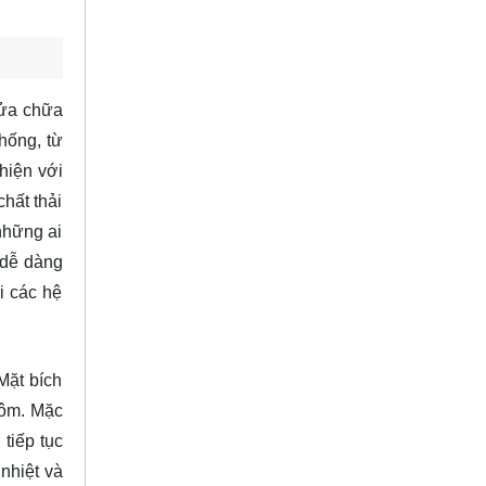
sửa chữa
hống, từ
hiện với
hất thải
những ai
 dễ dàng
ới các hệ
Mặt bích
hôm. Mặc
tiếp tục
nhiệt và