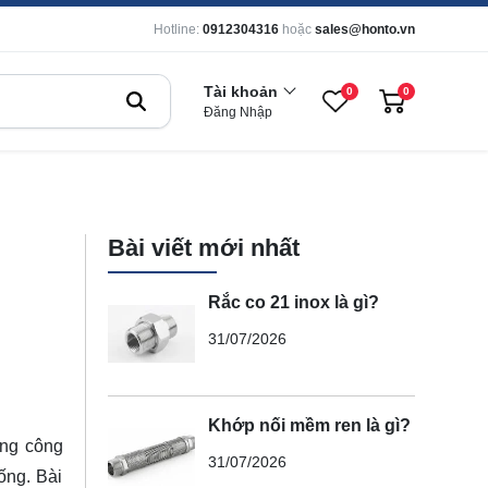
Hotline:
0912304316
hoặc
sales@honto.vn
Tài khoản
0
0
Đăng Nhập
Bài viết mới nhất
Rắc co 21 inox là gì?
31/07/2026
Khớp nối mềm ren là gì?
ống công
31/07/2026
ống. Bài