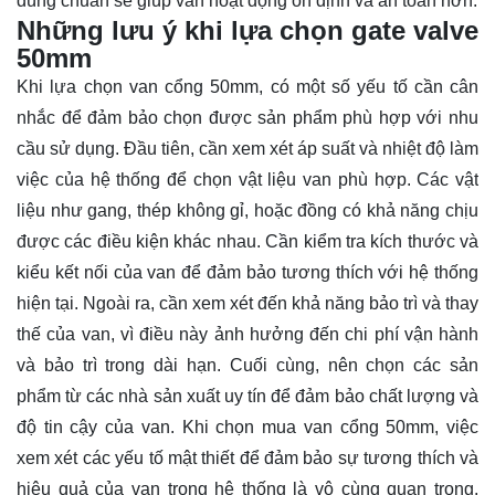
đúng chuẩn sẽ giúp van hoạt động ổn định và an toàn hơn.
Những lưu ý khi lựa chọn gate valve
50mm
Khi lựa chọn van cổng 50mm, có một số yếu tố cần cân
nhắc để đảm bảo chọn được sản phẩm phù hợp với nhu
cầu sử dụng. Đầu tiên, cần xem xét áp suất và nhiệt độ làm
việc của hệ thống để chọn vật liệu van phù hợp. Các vật
liệu như gang, thép không gỉ, hoặc đồng có khả năng chịu
được các điều kiện khác nhau. Cần kiểm tra kích thước và
kiểu kết nối của van để đảm bảo tương thích với hệ thống
hiện tại. Ngoài ra, cần xem xét đến khả năng bảo trì và thay
thế của van, vì điều này ảnh hưởng đến chi phí vận hành
và bảo trì trong dài hạn. Cuối cùng, nên chọn các sản
phẩm từ các nhà sản xuất uy tín để đảm bảo chất lượng và
độ tin cậy của van. Khi chọn mua van cổng 50mm, việc
xem xét các yếu tố mật thiết để đảm bảo sự tương thích và
hiệu quả của van trong hệ thống là vô cùng quan trọng.