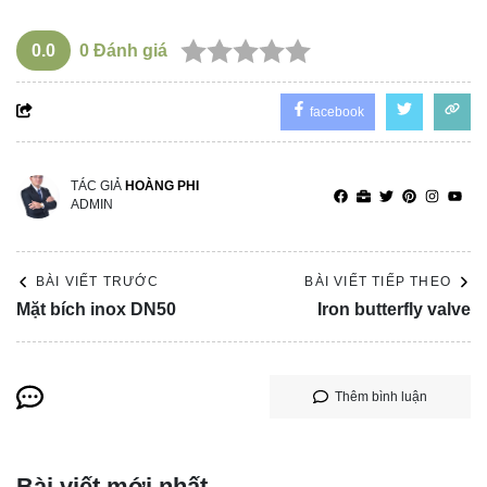
0.0
0
Đánh giá
facebook
TÁC GIẢ
HOÀNG PHI
ADMIN
BÀI VIẾT TRƯỚC
BÀI VIẾT TIẾP THEO
Mặt bích inox DN50
Iron butterfly valve
Thêm bình luận
Bài viết mới nhất