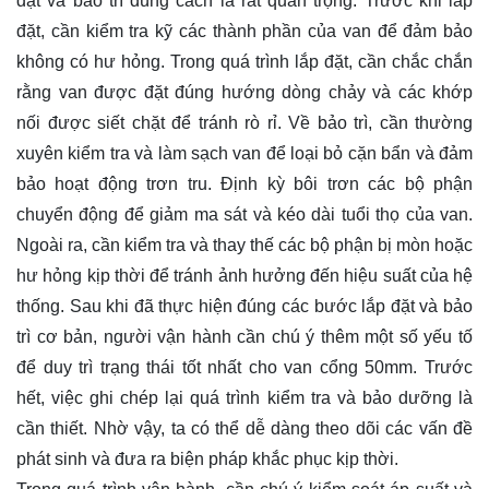
đặt và bảo trì đúng cách là rất quan trọng. Trước khi lắp
đặt, cần kiểm tra kỹ các thành phần của van để đảm bảo
không có hư hỏng. Trong quá trình lắp đặt, cần chắc chắn
rằng van được đặt đúng hướng dòng chảy và các khớp
nối được siết chặt để tránh rò rỉ. Về bảo trì, cần thường
xuyên kiểm tra và làm sạch van để loại bỏ cặn bẩn và đảm
bảo hoạt động trơn tru. Định kỳ bôi trơn các bộ phận
chuyển động để giảm ma sát và kéo dài tuổi thọ của van.
Ngoài ra, cần kiểm tra và thay thế các bộ phận bị mòn hoặc
hư hỏng kịp thời để tránh ảnh hưởng đến hiệu suất của hệ
thống. Sau khi đã thực hiện đúng các bước lắp đặt và bảo
trì cơ bản, người vận hành cần chú ý thêm một số yếu tố
để duy trì trạng thái tốt nhất cho van cổng 50mm. Trước
hết, việc ghi chép lại quá trình kiểm tra và bảo dưỡng là
cần thiết. Nhờ vậy, ta có thể dễ dàng theo dõi các vấn đề
phát sinh và đưa ra biện pháp khắc phục kịp thời.