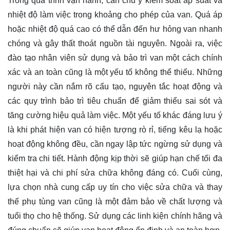
Trong quá trình vận hành, cần chú ý kiểm soát áp suất và
nhiệt độ làm việc trong khoảng cho phép của van. Quá áp
hoặc nhiệt độ quá cao có thể dẫn đến hư hỏng van nhanh
chóng và gây thất thoát nguồn tài nguyên. Ngoài ra, việc
đào tạo nhân viên sử dụng và bảo trì van một cách chính
xác và an toàn cũng là một yếu tố không thể thiếu. Những
người này cần nắm rõ cấu tạo, nguyên tắc hoạt động và
các quy trình bảo trì tiêu chuẩn để giảm thiểu sai sót và
tăng cường hiệu quả làm việc. Một yếu tố khác đáng lưu ý
là khi phát hiện van có hiện tượng rò rỉ, tiếng kêu lạ hoặc
hoạt động không đều, cần ngay lập tức ngừng sử dụng và
kiểm tra chi tiết. Hành động kịp thời sẽ giúp hạn chế tối đa
thiệt hại và chi phí sửa chữa không đáng có. Cuối cùng,
lựa chọn nhà cung cấp uy tín cho việc sửa chữa và thay
thế phụ tùng van cũng là một đảm bảo về chất lượng và
tuổi thọ cho hệ thống. Sử dụng các linh kiện chính hãng và