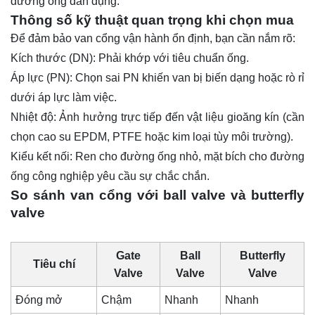
đường ống dân dụng.
Thông số kỹ thuật quan trọng khi chọn mua
Để đảm bảo van cổng vận hành ổn định, bạn cần nắm rõ:
Kích thước (DN): Phải khớp với tiêu chuẩn ống.
Áp lực (PN): Chọn sai PN khiến van bị biến dạng hoặc rò rỉ
dưới áp lực làm việc.
Nhiệt độ: Ảnh hưởng trực tiếp đến vật liệu gioăng kín (cần
chọn cao su EPDM,
PTFE
hoặc kim loại tùy môi trường).
Kiểu kết nối: Ren cho đường ống nhỏ, mặt bích cho đường
ống công nghiệp yêu cầu sự chắc chắn.
So sánh van cổng với ball valve và butterfly
valve
Gate
Ball
Butterfly
Tiêu chí
Valve
Valve
Valve
Đóng mở
Chậm
Nhanh
Nhanh