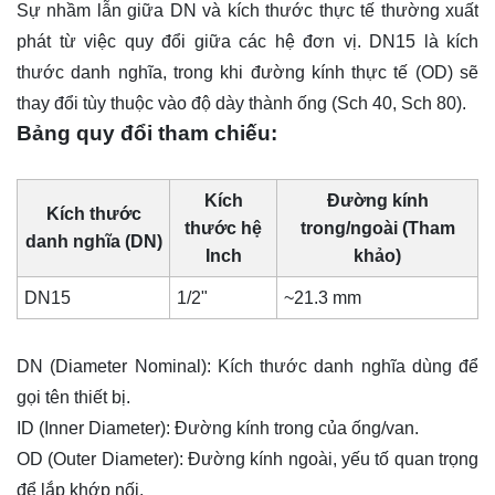
Sự nhầm lẫn giữa DN và kích thước thực tế thường xuất
phát từ việc quy đổi giữa các hệ đơn vị. DN15 là kích
thước danh nghĩa, trong khi đường kính thực tế (OD) sẽ
thay đổi tùy thuộc vào độ dày thành ống (Sch 40, Sch 80).
Bảng quy đổi tham chiếu:
Kích
Đường kính
Kích thước
thước hệ
trong/ngoài (Tham
danh nghĩa (DN)
Inch
khảo)
DN15
1/2"
~21.3 mm
DN (Diameter Nominal): Kích thước danh nghĩa dùng để
gọi tên thiết bị.
ID (Inner Diameter): Đường kính trong của ống/van.
OD (Outer Diameter): Đường kính ngoài, yếu tố quan trọng
để lắp khớp nối.