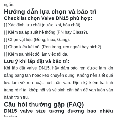
ngắn.
Hướng dẫn lựa chọn và bảo trì
Checklist chọn Valve DN15 phù hợp:
[ ] Xác định lưu chất (nước, khí, hóa chất).
[ ] Kiểm tra áp suất hệ thống (PN hay Class?).
[ ] Chọn vật liệu (Đồng, Inox, Gang).
[ ] Chọn kiểu kết nối (Ren trong, ren ngoài hay bích?).
[ ] Kiểm tra nhiệt độ làm việc tối đa.
Lưu ý khi lắp đặt và bảo trì:
Khi lắp đặt valve DN15, hãy đảm bảo ren được làm kín
bằng băng tan hoặc keo chuyên dụng. Không nên siết quá
lực làm vỡ ren hoặc nứt thân van. Định kỳ kiểm tra tình
trạng rò rỉ tại khớp nối và vệ sinh cặn bẩn để van luôn vận
hành trơn tru.
Câu hỏi thường gặp (FAQ)
DN15 valve size tương đương bao nhiêu