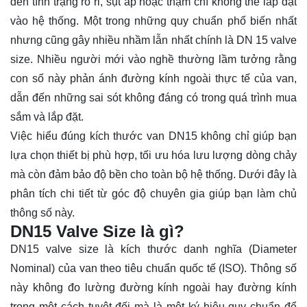
đến tình trạng rò rỉ, sụt áp hoặc thậm chí không thể lắp đặt
vào hệ thống. Một trong những quy chuẩn phổ biến nhất
nhưng cũng gây nhiều nhầm lẫn nhất chính là DN 15 valve
size. Nhiều người mới vào nghề thường lầm tưởng rằng
con số này phản ánh đường kính ngoài thực tế của van,
dẫn đến những sai sót không đáng có trong quá trình mua
sắm và lắp đặt.
Việc hiểu đúng kích thước van DN15 không chỉ giúp bạn
lựa chọn thiết bị phù hợp, tối ưu hóa lưu lượng dòng chảy
mà còn đảm bảo độ bền cho toàn bộ hệ thống. Dưới đây là
phân tích chi tiết từ góc độ chuyên gia giúp bạn làm chủ
thông số này.
DN15 Valve Size là gì?
DN15 valve size là kích thước danh nghĩa (Diameter
Nominal) của van theo tiêu chuẩn quốc tế (ISO). Thông số
này không đo lường đường kính ngoài hay đường kính
trong một cách tuyệt đối mà là một ký hiệu quy chuẩn để