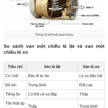
Thông số kỹ thuật quan trọng
So sánh van một chiều lá lật và van một
chiều lò xo
Tiêu chí
Van lá lật
Van lò xo
Cơ chế
Bản lề tự do
Lò xo đàn hồi
Độ kín
Trung bình
Rất cao
Tiếng ồn
Có thể có va đập
Thấp
Tổn thất áp
Thấp
Trung bình