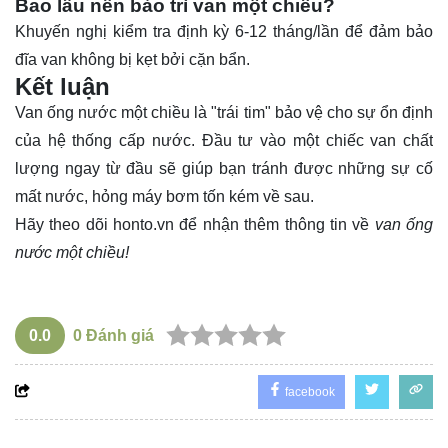
Bao lâu nên bảo trì van một chiều?
Khuyến nghị kiểm tra định kỳ 6-12 tháng/lần để đảm bảo
đĩa van không bị kẹt bởi cặn bẩn.
Kết luận
Van ống nước một chiều là "trái tim" bảo vệ cho sự ổn định
của hệ thống cấp nước. Đầu tư vào một chiếc van chất
lượng ngay từ đầu sẽ giúp bạn tránh được những sự cố
mất nước, hỏng máy bơm tốn kém về sau.
Hãy theo dõi
honto.vn
để nhận thêm thông tin về
van ống
nước một chiều!
0.0
0
Đánh giá
facebook