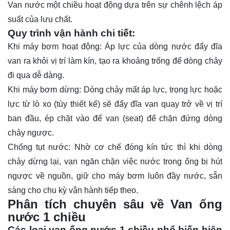
Van nước một chiều hoạt động dựa trên sự chênh lệch áp
suất của lưu chất.
Quy trình vận hành chi tiết:
Khi máy bơm hoạt động: Áp lực của dòng nước đẩy đĩa
van ra khỏi vị trí làm kín, tạo ra khoảng trống để dòng chảy
đi qua dễ dàng.
Khi máy bơm dừng: Dòng chảy mất áp lực, trọng lực hoặc
lực từ lò xo (tùy thiết kế) sẽ đẩy đĩa van quay trở về vị trí
ban đầu, ép chặt vào đế van (seat) để chặn đứng dòng
chảy ngược.
Chống tụt nước: Nhờ cơ chế đóng kín tức thì khi dòng
chảy dừng lại, van ngăn chặn việc nước trong ống bị hút
ngược về nguồn, giữ cho máy bơm luôn đầy nước, sẵn
sàng cho chu kỳ vận hành tiếp theo.
Phân tích chuyên sâu về Van ống
nước 1 chiều
Các loại van ống nước 1 chiều phổ biến hiện