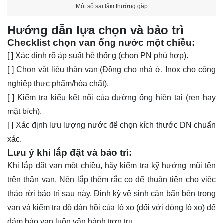
Một số sai lầm thường gặp
Hướng dẫn lựa chọn và bảo trì
Checklist chọn van ống nước một chiều:
[ ] Xác định rõ áp suất hệ thống (chọn PN phù hợp).
[ ] Chọn vật liệu thân van (Đồng cho nhà ở, Inox cho công
nghiệp thực phẩm/hóa chất).
[ ] Kiểm tra kiểu kết nối của đường ống hiện tại (ren hay
mặt bích).
[ ] Xác định lưu lượng nước để chọn kích thước DN chuẩn
xác.
Lưu ý khi lắp đặt và bảo trì:
Khi lắp đặt van một chiều, hãy kiểm tra kỹ hướng mũi tên
trên thân van. Nên lắp thêm rắc co để thuận tiện cho việc
tháo rời bảo trì sau này. Định kỳ vệ sinh cặn bẩn bên trong
van và kiểm tra độ đàn hồi của lò xo (đối với dòng lò xo) để
đảm bảo van luôn vận hành trơn tru.