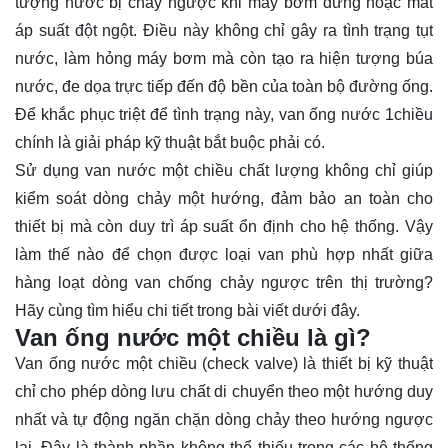
tượng nước bị chảy ngược khi máy bơm dừng hoặc mất
áp suất đột ngột. Điều này không chỉ gây ra tình trạng tụt
nước, làm hỏng máy bơm mà còn tạo ra hiện tượng búa
nước, đe dọa trực tiếp đến độ bền của toàn bộ đường ống.
Để khắc phục triệt để tình trạng này, van ống nước 1chiều
chính là giải pháp kỹ thuật bắt buộc phải có.
Sử dụng van nước một chiều chất lượng không chỉ giúp
kiểm soát dòng chảy một hướng, đảm bảo an toàn cho
thiết bị mà còn duy trì áp suất ổn định cho hệ thống. Vậy
làm thế nào để chọn được loại van phù hợp nhất giữa
hàng loạt dòng van chống chảy ngược trên thị trường?
Hãy cùng tìm hiểu chi tiết trong bài viết dưới đây.
Van ống nước một chiều là gì?
Van ống nước một chiều
(check valve) là thiết bị kỹ thuật
chỉ cho phép dòng lưu chất di chuyển theo một hướng duy
nhất và tự động ngăn chặn dòng chảy theo hướng ngược
lại. Đây là thành phần không thể thiếu trong các hệ thống