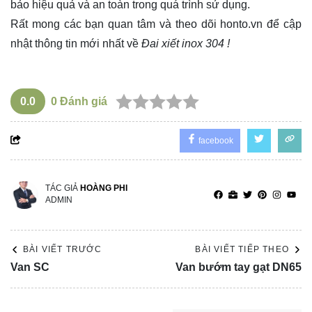
bảo hiệu quả và an toàn trong quá trình sử dụng.
Rất mong các bạn quan tâm và theo dõi
honto.vn
để cập
nhật thông tin mới nhất về
Đai xiết inox 304 !
0.0
0
Đánh giá
facebook
TÁC GIẢ
HOÀNG PHI
ADMIN
BÀI VIẾT TRƯỚC
BÀI VIẾT TIẾP THEO
Van SC
Van bướm tay gạt DN65