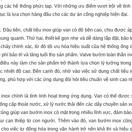
ng các hệ thống phức tạp. Với những ưu điểm vượt trội về tính
tục là lựa chọn hàng đầu cho các dự án công nghiệp hiện đại.
 Đầu tiên, chất liệu inox giúp van có độ bền cao, chịu được áp
ng quanh. Thứ hai, thiết kế gọn nhẹ và dễ dàng lắp đặt, bảo tr
chảy chính xác, từ đó tối ưu hóa hiệu suất của hệ thống ống 
i phí bảo trì và tăng tuổi thọ sản phẩm. Valve bướm toàn thân i
điều này làm cho sản phẩm trở thành lựa chọn lý tưởng trong
c nhiệt độ cao. Bên cạnh đó, nhờ vào việc sử dụng chất liệu i
g, phù hợp với các ứng dụng đòi hỏi tiêu chuẩn vệ sinh cao n
inox chính là tính linh hoạt trong ứng dụng. Van có thể được
hống cấp thoát nước, xử lý nước thải đến các dây chuyền sản x
cũng giúp van bướm inox có mặt trong nhiều lĩnh vực, đảm bảo
sự can thiệp từ con người. Thêm vào đó, van bướm inox cũn
 cho việc tự động hóa trong vận hành trở nên khả thi và hiệu 