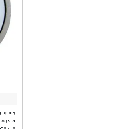
g nghiệp
rong việc
iều tiết