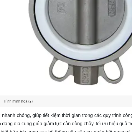
Hình minh họa (2)
anh chóng, giúp tiết kiệm thời gian trong các quy trình côn
n dạng đĩa cũng giúp giảm lực cản dòng chảy, tối ưu hiệu quả t
 biệt hữu ích trong các hệ thống yêu cầu sự phản hồi nhạy và đ