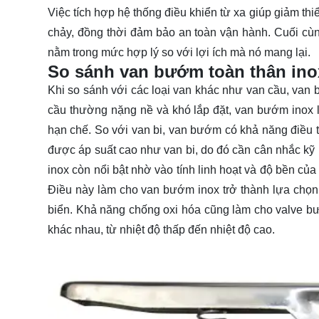
Việc tích hợp hệ thống điều khiển từ xa giúp giảm thi
chảy, đồng thời đảm bảo an toàn vận hành. Cuối cùn
nằm trong mức hợp lý so với lợi ích mà nó mang lại.
So sánh van bướm toàn thân inox
Khi so sánh với các loại van khác như van cầu, van b
cầu thường nặng nề và khó lắp đặt, van bướm inox lạ
hạn chế. So với van bi, van bướm có khả năng điều ti
được áp suất cao như van bi, do đó cần cân nhắc kỹ 
inox còn nổi bật nhờ vào tính linh hoạt và độ bền của
Điều này làm cho van bướm inox trở thành lựa chọn
biển. Khả năng chống oxi hóa cũng làm cho valve bư
khác nhau, từ nhiệt độ thấp đến nhiệt độ cao.