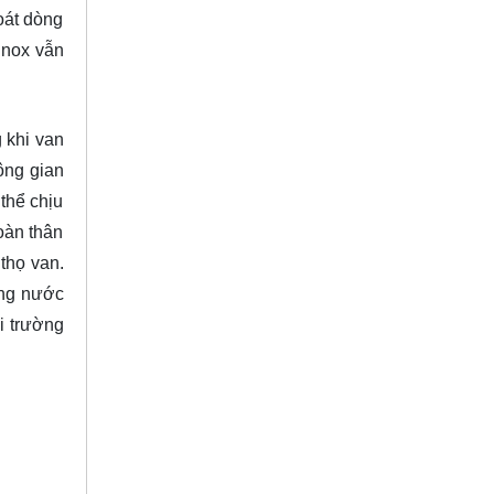
soát dòng
inox vẫn
 khi van
ông gian
thể chịu
oàn thân
 thọ van.
ờng nước
i trường