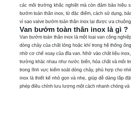
các môi trường khắc nghiệt mà còn đảm bảo hiệu su
bướm toàn thân inox, từ đặc điểm, cách sử dụng, bảo
vì sao valve bướm toàn thân inox lại được ưa chuộng
Van bướm toàn thân inox là gì ?
Van bướm toàn thân inox là một loại van công nghiệp 
dòng chảy của chất lỏng hoặc khí trong hệ thống ố
nhờ cơ chế xoay của đĩa van. Nhờ vào chất liệu ino
trường khác nhau như nước biển, hóa chất và môi tr
trong lĩnh vực kiểm soát dòng chảy, phù hợp cho n
inox là thiết kế nhỏ gọn và nhẹ, giúp dễ dàng lắp đ
phép điều chỉnh lưu lượng một cách nhanh chóng và 