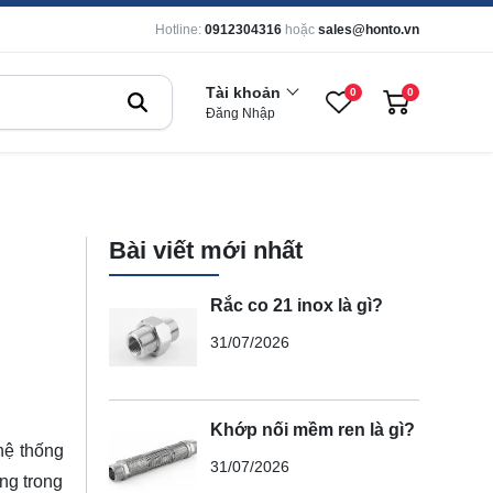
Hotline:
0912304316
hoặc
sales@honto.vn
Tài khoản
0
0
Đăng Nhập
Bài viết mới nhất
Rắc co 21 inox là gì?
31/07/2026
Khớp nối mềm ren là gì?
hệ thống
31/07/2026
ng trong