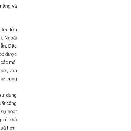
 năng và
 lực lớn
ì. Ngoài
dẫn. Đặc
nox được
 các môi
nox, van
hư trong
 sử dụng
uất công
 sự hoạt
g có khả
quả hơn.