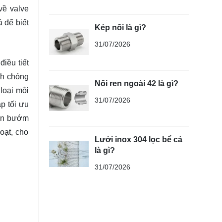
về valve
á
để biết
Kép nối là gì?
31/07/2026
iều tiết
nh chóng
Nối ren ngoài 42 là gì?
loại môi
31/07/2026
p tối ưu
van bướm
oạt, cho
Lưới inox 304 lọc bể cá
là gì?
31/07/2026