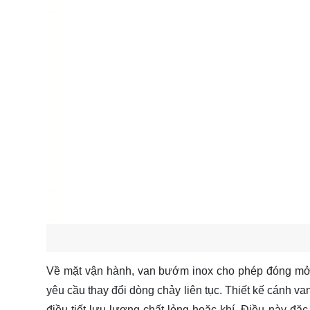
Về mặt vận hành, van bướm inox cho phép đóng mở nh
yêu cầu thay đổi dòng chảy liên tục. Thiết kế cánh va
điều tiết lưu lượng chất lỏng hoặc khí. Điều này đặc