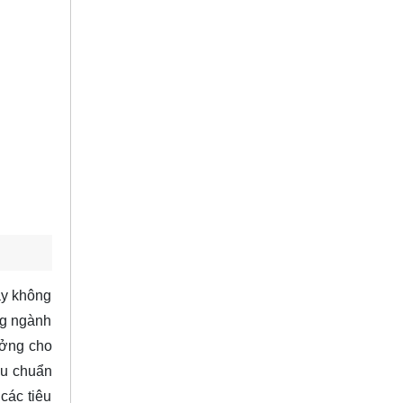
ày không
ng ngành
ưởng cho
êu chuẩn
các tiêu