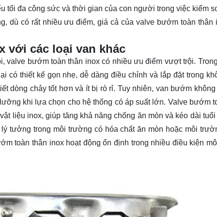
ểu tối đa công sức và thời gian của con người trong việc kiểm 
g, dù có rất nhiều ưu điểm, giá cả của valve bướm toàn thân 
 với các loại van khác
i, valve bướm toàn thân inox có nhiều ưu điểm vượt trội. Trong
i có thiết kế gọn nhẹ, dễ dàng điều chỉnh và lắp đặt trong kh
ết dòng chảy tốt hơn và ít bị rò rỉ. Tuy nhiên, van bướm không 
lưỡng khi lựa chọn cho hệ thống có áp suất lớn. Valve bướm t
 vật liệu inox, giúp tăng khả năng chống ăn mòn và kéo dài tuổi
 lý tưởng trong môi trường có hóa chất ăn mòn hoặc môi trư
ớm toàn thân inox hoạt động ổn định trong nhiều điều kiện mô