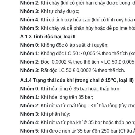
Nhóm 2:
Khí cháy (khí có giới hạn cháy được trong k
Nhóm 3:
Khí tự cháy được;
Nhóm 4:
Khí có tính oxy hóa cao (khí có tính oxy hóa
Nhóm 5:
Khí cháy và dễ phân hủy hoặc dễ polime hó
A.1.3 Tính độc hại, loại II
Nhóm 0:
Không độc ở áp suất khí quyển;
Nhóm 1:
Không độc LC 50 > 0,005 % theo thể tích (x
Nhóm 2:
Độc; 0,0002 % theo thể tích < LC 50 £ 0,005 
Nhóm 3:
Rất độc LC 50 £ 0,0002 % theo thể tích.
o
A.1.4 Trạng thái của khí (trong chai ở 15
C, loại III)
Nhóm 0:
Khí hóa lỏng ở 35 bar hoặc thấp hơn;
Nhóm 1:
Khí hóa lỏng trên 35 bar;
Nhóm 2:
Khí rút ra từ chất lỏng - Khí hỏa lỏng (tùy chọ
Nhóm 3:
Khí phân hủy;
Nhóm 4:
Khí rút ra từ pha khí ở 35 bar hoặc thấp hơn
Nhóm 5:
Khí được nén từ 35 bar đến 250 bar (Châu 