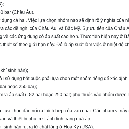
);
0 bar (Châu Âu).
dụng cả hai. Việc lựa chọn nhóm nào sẽ định rõ ý nghĩa của n
ữa các đề nghị của Châu Âu, và Bắc Mỹ. Sự ưu tiên của Châu 
g về các ứng dụng có áp suất cao hơn. Thực tiễn hiện nay ở B
 thiết kế theo giới hạn này. Đó là áp suất làm việc ở nhiệt độ 
 khí sinh hàn);
ời sử dụng bắt buộc phải lựa chọn một nhóm riêng để xác định 
 bar hoặc 250 bar);
m vi áp suất (182 bar hoặc 250 bar) phụ thuộc vào nhóm được 
c lựa chọn đầu nối ra thích hợp của
van
chai. Các phạm vi này
 và thiết bị phụ trợ tránh tình trạng quá áp.
 sinh hàn rút ra từ chất lỏng ở Hoa Kỳ (USA).