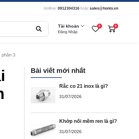
Hotline:
0912304316
hoặc
sales@honto.vn
Tài khoản
0
0
Đăng Nhập
- phần 3
Bài viết mới nhất
i
Rắc co 21 inox là gì?
n
31/07/2026
Khớp nối mềm ren là gì?
31/07/2026