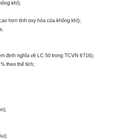
hông khí);
 cao hơn tính oxy hóa của không khí);
a.
em định nghĩa về LC 50 trong TCVN 6716);
% theo thể tích;
n);
;
Âu);