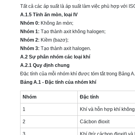
Tất cả các áp suất là áp suất làm việc phù hợp với I
A.1.5 Tính ăn mòn, loại IV
Nhóm 0:
Không ăn mòn;
Nhóm 1:
Tạo thành axit không halogen;
Nhóm 2:
Kiềm (bazơ);
Nhóm 3:
Tạo thành axit halogen.
A.2 Sự phân nhóm các loại khí
A.2.1 Quy định chung
Đặc tính của mỗi nhóm khí được tóm tắt trong Bảng A
Bảng A.1 - Đặc tính của nhóm khí
Nhóm
Đặc tính
1
Khí và hỗn hợp khí không
2
Cácbon đioxit
3
Khí (trừ cácbon đioxit) v