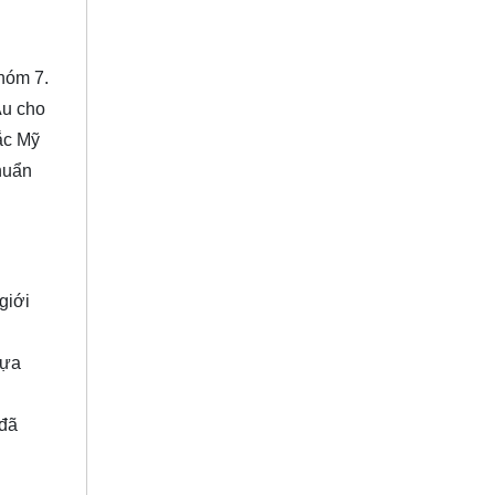
hóm 7.
Âu cho
ắc Mỹ
chuẩn
giới
lựa
 đã