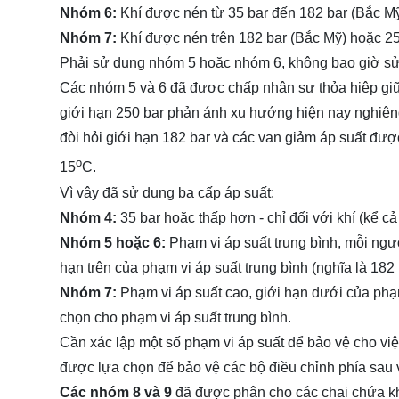
Nhóm 6:
Khí được nén từ 35 bar đến 182 bar (Bắc Mỹ
Nhóm 7:
Khí được nén trên 182 bar (Bắc Mỹ) hoặc 25
Phải sử dụng nhóm 5 hoặc nhóm 6, không bao giờ sử 
Các nhóm 5 và 6 đã được chấp nhận sự thỏa hiệp gi
giới hạn 250 bar phản ánh xu hướng hiện nay nghiên
đòi hỏi giới hạn 182 bar và các van giảm áp suất được
o
15
C.
Vì vậy đã sử dụng ba cấp áp suất:
Nhóm 4:
35 bar hoặc thấp hơn - chỉ đối với khí (kể cả
Nhóm 5 hoặc 6:
Phạm vi áp suất trung bình, mỗi ngư
hạn trên của phạm vi áp suất trung bình (nghĩa là 182
Nhóm 7:
Phạm vi áp suất cao, giới hạn dưới của phạ
chọn cho phạm vi áp suất trung bình.
Cần xác lập một số phạm vi áp suất để bảo vệ cho việ
được lựa chọn để bảo vệ các bộ điều chỉnh phía sau van
Các nhóm 8 và 9
đã được phân cho các chai chứa khí