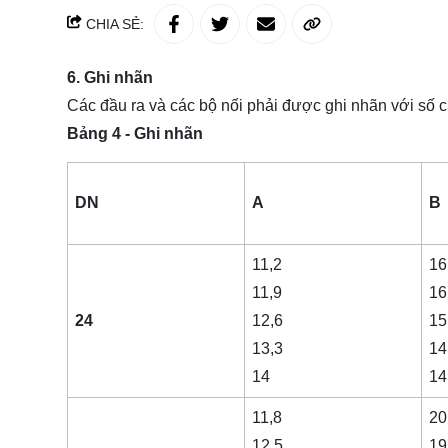
CHIA SẺ:
6. Ghi nhãn
Các đầu ra và các bộ nối phải được ghi nhãn với số 
Bảng 4 - Ghi nhãn
DN
A
B
11,2
16
11,9
16
24
12,6
15
13,3
14
14
14
11,8
20
12,5
19