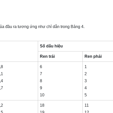
của đầu ra tương ứng như chỉ dẫn trong Bảng 4.
Số dấu hiệu
Ren trái
Ren phải
,8
6
1
,1
7
2
,4
8
3
,7
9
4
10
5
,2
18
11
,5
19
12