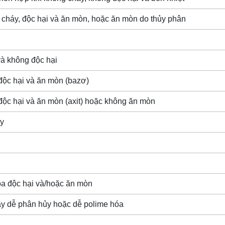
 cháy, độc hại và ăn mòn, hoặc ăn mòn do thủy phân
và không độc hại
 độc hại và ăn mòn (bazơ)
 độc hại và ăn mòn (axit) hoặc không ăn mòn
áy
óa độc hại và/hoặc ăn mòn
áy dễ phân hủy hoặc dễ polime hóa