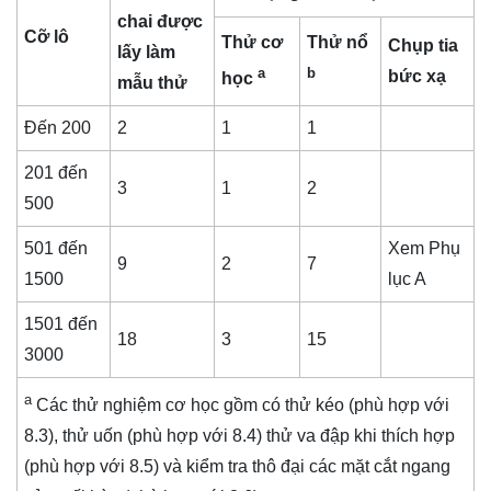
chai được
Cỡ lô
Thử cơ
Thử nổ
Chụp tia
lấy làm
a
b
bức xạ
học
mẫu thử
Đến 200
2
1
1
201 đến
3
1
2
500
501 đến
Xem Phụ
9
2
7
1500
lục A
1501 đến
18
3
15
3000
a
Các thử nghiệm cơ học gồm có thử kéo (phù hợp với
8.3), thử uốn (phù hợp với 8.4) thử va đập khi thích hợp
(phù hợp với 8.5) và kiểm tra thô đại các mặt cắt ngang