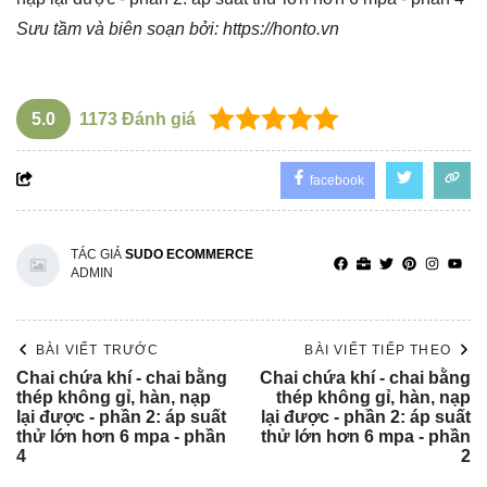
Sưu tầm và biên soạn bởi:
https://honto.vn
5.0
1173
Đánh giá
facebook
TÁC GIẢ
SUDO ECOMMERCE
ADMIN
BÀI VIẾT TRƯỚC
BÀI VIẾT TIẾP THEO
Chai chứa khí - chai bằng
Chai chứa khí - chai bằng
thép không gỉ, hàn, nạp
thép không gỉ, hàn, nạp
lại được - phần 2: áp suất
lại được - phần 2: áp suất
thử lớn hơn 6 mpa - phần
thử lớn hơn 6 mpa - phần
4
2