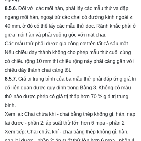
8.5.6.
Đối với các mối hàn, phải lấy các mẫu thử va đập
ngang mối hàn, ngoại trừ các chai có đường kính ngoài ≤
40 mm, ở đó có thể lấy các mẫu thử dọc. Rãnh khắc phải ở
giữa mối hàn và phải vuông góc với mặt chai.
Các mẫu thử phải được gia công cơ trên tất cả sáu mặt.
Nếu chiều dày thành không cho phép mẫu thử cuối cùng
có chiều rộng 10 mm thì chiều rộng này phải càng gần với
chiều dày thành chai càng tốt.
8.5.7.
Giá trị trung bình của ba mẫu thử phải đáp ứng giá trị
có liên quan được quy định trong Bảng 3. Không có mẫu
thử nào được phép có giá trị thấp hơn 70 % giá trị trung
bình.
Xem lại:
Chai chứa khí - chai bằng thép không gỉ, hàn, nạp
lại được - phần 2: áp suất thử lớn hơn 6 mpa - phần 2
Xem tiếp:
Chai chứa khí - chai bằng thép không gỉ, hàn,
nạp lại được - phần 2: áp suất thử lớn hơn 6 mpa - phần 4