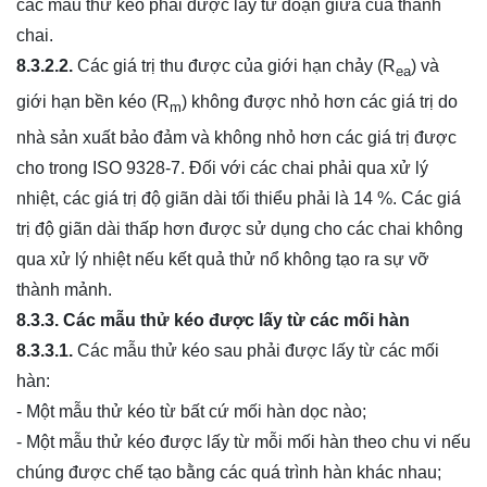
các mẫu thử kéo phải được lấy từ đoạn giữa của thành
chai.
8.3.2.2.
Các giá trị thu được của giới hạn chảy (R
) và
ea
giới hạn bền kéo (R
) không được nhỏ hơn các giá trị do
m
nhà sản xuất bảo đảm và không nhỏ hơn các giá trị được
cho trong ISO 9328-7. Đối với các chai phải qua xử lý
nhiệt, các giá trị độ giãn dài tối thiểu phải là 14 %. Các giá
trị độ giãn dài thấp hơn được sử dụng cho các chai không
qua xử lý nhiệt nếu kết quả thử nổ không tạo ra sự vỡ
thành mảnh.
8.3.3. Các mẫu thử kéo được lấy từ các mối hàn
8.3.3.1.
Các mẫu thử kéo sau phải được lấy từ các mối
hàn:
- Một mẫu thử kéo từ bất cứ mối hàn dọc nào;
- Một mẫu thử kéo được lấy từ mỗi mối hàn theo chu vi nếu
chúng được chế tạo bằng các quá trình hàn khác nhau;