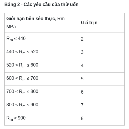
Bảng 2 - Các yêu cầu của thử uốn
Giới hạn bền kéo thực,
Rm
Giá trị n
MPa
R
≤ 440
2
m
440 < R
≤ 520
3
m
520 < R
≤ 600
4
m
600 < R
≤ 700
5
m
700 < R
≤ 800
6
m
800 < R
≤ 900
7
m
R
> 900
8
m