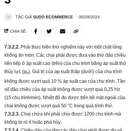
TÁC GIẢ
SUDO ECOMMERCE
06/09/2024
CHIA SẺ:
7.3.2.2.
Phải thực hiện thử nghiệm này với một chất lỏng
không ăn mòn. Các chai phải được đưa vào thử đảo chiều
liên tiếp ở áp suất cao (trên) của chu trình bằng áp suất thử
thủy lực (p
). Giá trị của áp suất thấp (dưới) của chu trình
h
không được vượt quá 10 % áp suất cao của chu trình. Tần
số đảo chiều của áp suất không được vượt quá 0,25 Hz
(15 chu trình/min). Nhiệt độ đo được trên bề mặt ngoài của
chai không được vượt quá 50 °C trong quá trình thử.
7.3.2.3.
Chai chứa khí phải chịu được 1200 chu trình mà
không bị rò rỉ hoặc phá hủy.
7.3.2.4.
Chiều dày của tâm các đáy chai phải được đo và