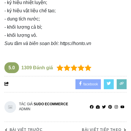
- ký hiệu nhiệt luyện;
- ký hiệu vật liệu chế tạo;
- dung tích nước;
- khối lượng cả bì;
- khối lượng vỏ.
Sưu tầm và biên soạn bởi:
https://honto.vn
5.0
1309
Đánh giá
facebook
TÁC GIẢ
SUDO ECOMMERCE
ADMIN
BÀI VIẾT TRƯỚC
BÀI VIẾT TIẾP THEO