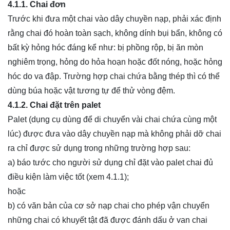
4.1.1.
Chai đ
ơ
n
Trước khi đưa một chai vào dây chuyền nạp, phải xác định
rằng chai đó hoàn toàn sạch, không dính bụi bẩn, không có
bất kỳ hỏng hóc đáng kể như: bị phồng rộp, bị ăn mòn
nghiêm trọng, hỏng do hỏa hoạn hoặc đốt nóng, hoặc hỏng
hóc do va đập. Trường hợp chai chứa bằng thép thì có thể
dùng búa hoặc vật tương tự để thử vòng đệm.
4.1.2. Chai đặt trên palet
Palet (dụng cụ dùng để di chuyển vài chai chứa cùng một
lúc) được đưa vào dây chuyền nạp mà không phải dỡ chai
ra chỉ được sử dụng trong những trường hợp sau:
a) báo tước cho người sử dụng chỉ đặt vào palet chai đủ
điều kiện làm việc tốt (xem 4.1.1);
hoặc
b) có văn bản của cơ sở nạp chai cho phép vận chuyển
những chai có khuyết tật đã được đánh dấu ở van chai