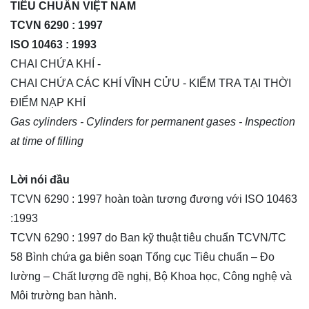
TIÊU CHUẨN VIỆT NAM
TCVN 6290 : 1997
ISO 10463 : 1993
CHAI CHỨA KHÍ -
CHAI CHỨA CÁC KHÍ VĨNH CỬU - KIỂM TRA TẠI THỜI
ĐIỂM NẠP KHÍ
Gas cylinders - Cylinders for permanent gases -
I
nspection
at time of fi
ll
ing
L
ờ
i nói đ
ầ
u
TCVN 6290 : 1997 hoàn toàn tương đương với ISO 10463
:1993
TCVN 6290 : 1997 do Ban kỹ thuật tiêu chuẩn TCVN/TC
58 Bình chứa ga biên soạn Tổng cục Tiêu chuẩn – Đo
lường – Chất lượng đề nghị, Bộ Khoa học, Công nghệ và
Môi trường ban hành.