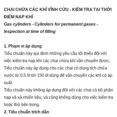
CHAI CHỨA CÁC KHÍ VĨNH CỬU - KIỂM TRA TẠI THỜI
ĐIỂM NẠP KHÍ
Gas cylinders - Cylinders for permanent gases -
I
nspection at time of fi
ll
ing
1. Phạm vi áp dụng
Tiêu chuẩn này qui định những yêu cầu tối thiểu đối với
việc kiểm tra nạp khí các chai chứa khí vận chuyển được.
Tiêu chuẩn này áp dụng cho các chai có dung tích chứa
nước từ 0,5 lít tới 150 lít dùng để vận chuyển các khí có áp
suất.
Tiêu chuẩn này không áp dụng đối với các chai có bộ phận
nạp và xả nhiên liệu, và cũng không dùng cho việc kiểm tra
hoặc thử bên trong.
2. Tiêu chuẩn trích dẫn