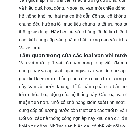
Van giảm áp, một loại van khác thường được sử dụng
và hiệu quả hoạt động. Ngoài ra, van một chiều đóng
hệ thống khỏi hư hại mà có thể dẫn đến sự cố khôn
chúng đều hướng tới mục tiêu chung là tối ưu hóa qu
thống sử dụng. Hãy
liên hệ
với chúng tôi để tìm hiểu
cam kết cung cấp sản phẩm chất lượng cao và dịch v
Valve inox.
Tầm quan trọng của các loại van vòi nướ
Van vòi nước giữ vai trò quan trọng trong việc đảm
dòng chảy và áp suất, ngăn ngừa các vấn đề như áp 
giúp tiết kiệm nước bằng cách điều chỉnh lưu lượng 
này. Van vòi nước không chỉ là thành phần cơ bản tr
tối ưu hóa hoạt động của hệ thống này. Các loại van đ
thuận tiện hơn. Nhờ có khả năng kiểm soát linh hoạt
cung cấp đủ lượng nước cần thiết cho các thiết bị v
Đối với các hệ thống công nghiệp hay khu dân cư lớn,
khiển tự động. Những van hiện đại có thể kết nối vớ