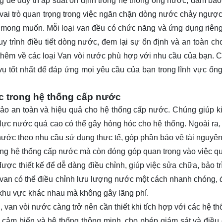
 để duy trì áp suất ổn định trong hệ thống ống nước, đảm bảo
 vai trò quan trọng trong việc ngăn chặn dòng nước chảy ngược
g mong muốn. Mỗi loại van đều có chức năng và ứng dụng riên
y trình điều tiết dòng nước, đem lại sự ổn định và an toàn ch
 thêm về các loại Van vòi nước phù hợp với nhu cầu của bạn. C
ụ tốt nhất để đáp ứng mọi yêu cầu của bạn trong lĩnh vực ống
c trong hệ thống cấp nước
 bảo an toàn và hiệu quả cho hệ thống cấp nước. Chúng giúp k
lực nước quá cao có thể gây hỏng hóc cho hệ thống. Ngoài ra,
nước theo nhu cầu sử dụng thực tế, góp phần bảo vệ tài nguyên
ong hệ thống cấp nước mà còn đóng góp quan trọng vào việc qu
ược thiết kế để dễ dàng điều chỉnh, giúp việc sửa chữa, bảo tr
, van có thể điều chỉnh lưu lượng nước một cách nhanh chóng,
à khu vực khác nhau mà không gây lãng phí.
 van vòi nước càng trở nên cần thiết khi tích hợp với các hệ th
i cảm biến và hệ thống thông minh, cho phép giám sát và điều 