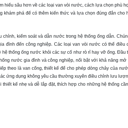
tìm hiểu sâu hơn về các loại van vòi nước, cách lựa chọn phù h
ng
khám phá
để có thêm kiến thức và lựa chọn đúng đắn cho 
ều chỉnh, kiểm soát và dẫn nước trong hệ thống ống dẫn. Chún
a đình đến công nghiệp. Các loại van vòi nước có thể điều 
 hệ thống ống nước khỏi các sự cố như rò rỉ hay vỡ ống. Đầu t
thống nước gia đình và công nghiệp, nổi bật với khả năng mở
iếp theo là van cổng, thiết kế để cho phép dòng chảy của nướ
o các ứng dụng không yêu cầu thường xuyên điều chỉnh lưu lượ
 thiết kế nhẹ và dễ lắp đặt, thích hợp cho những hệ thống cầ