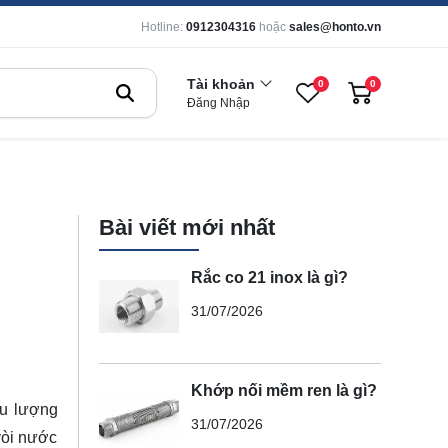
Hotline:
0912304316
hoặc
sales@honto.vn
Tài khoản
0
0
Đăng Nhập
Bài viết mới nhất
Rắc co 21 inox là gì?
31/07/2026
Khớp nối mềm ren là gì?
ưu lượng
31/07/2026
vòi nước