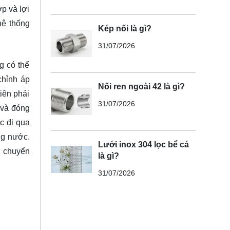
ợp và lợi
hệ thống
Kép nối là gì?
31/07/2026
g có thể
chỉnh áp
Nối ren ngoài 42 là gì?
iên phải
31/07/2026
 và đóng
c đi qua
ng nước.
Lưới inox 304 lọc bể cá
n chuyển
là gì?
31/07/2026