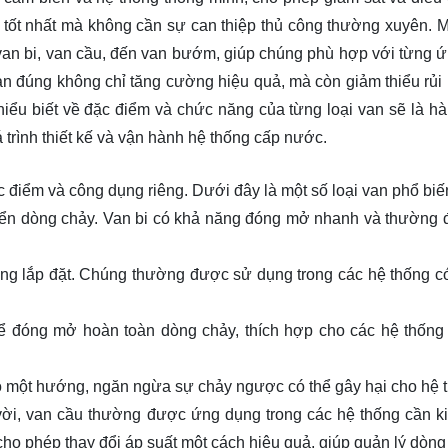
i tốt nhất mà không cần sự can thiệp thủ công thường xuyên. M
ừ van bi, van cầu, đến van bướm, giúp chúng phù hợp với từng 
an đúng không chỉ tăng cường hiệu quả, mà còn giảm thiểu rủi 
hiểu biết về đặc điểm và chức năng của từng loại van sẽ là hà
 trình thiết kế và vận hành hệ thống cấp nước.
c điểm và công dụng riêng. Dưới đây là một số loại van phổ biế
hiển dòng chảy. Van bi có khả năng đóng mở nhanh và thường
àng lắp đặt. Chúng thường được sử dụng trong các hệ thống 
 đóng mở hoàn toàn dòng chảy, thích hợp cho các hệ thống
 một hướng, ngăn ngừa sự chảy ngược có thể gây hại cho hệ 
vời, van cầu thường được ứng dụng trong các hệ thống cần k
cho phép thay đổi áp suất một cách hiệu quả, giúp quản lý dòng 