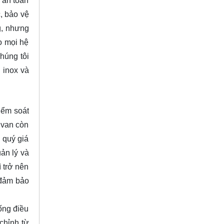
 an toàn
, bảo vệ
g, nhưng
o mọi hệ
húng tôi
 inox và
iểm soát
 van còn
 quý giá
ản lý và
ì trở nên
 đảm bảo
ống điều
chỉnh từ