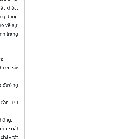
ặt khác,
ứng dụng
ro về sự
nh trang
n:
 được sử
có đường
 cần lưu
thống.
iểm soát
chảy tốt