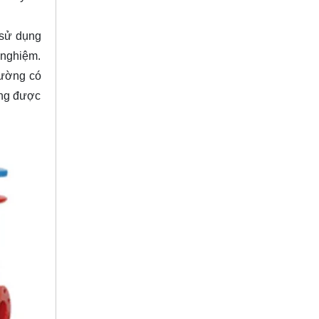
 sử dụng
í nghiệm.
hường có
àng được