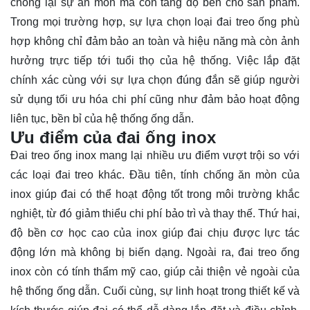
chống lại sự ăn mòn mà còn tăng độ bền cho sản phẩm.
Trong mọi trường hợp, sự lựa chọn loại đai treo ống phù
hợp không chỉ đảm bảo an toàn và hiệu năng mà còn ảnh
hưởng trực tiếp tới tuổi thọ của hệ thống. Việc lắp đặt
chính xác cùng với sự lựa chọn đúng đắn sẽ giúp người
sử dụng tối ưu hóa chi phí cũng như đảm bảo hoạt động
liên tục, bền bỉ của hệ thống ống dẫn.
Ưu điểm của đai ống inox
Đai treo ống inox mang lại nhiều ưu điểm vượt trội so với
các loại đai treo khác. Đầu tiên, tính chống ăn mòn của
inox giúp đai có thể hoạt động tốt trong môi trường khắc
nghiệt, từ đó giảm thiểu chi phí bảo trì và thay thế. Thứ hai,
độ bền cơ học cao của inox giúp đai chịu được lực tác
động lớn mà không bị biến dạng. Ngoài ra, đai treo ống
inox còn có tính thẩm mỹ cao, giúp cải thiện vẻ ngoài của
hệ thống ống dẫn. Cuối cùng, sự linh hoạt trong thiết kế và