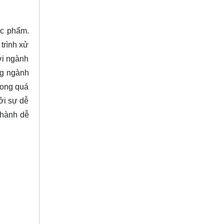
ực phẩm.
trình xử
ới ngành
ng ngành
rong quá
ởi sự dễ
 hành dễ