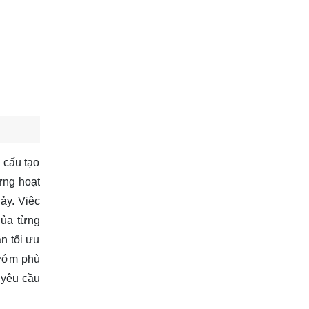
 cấu tạo
ừng hoạt
ảy. Việc
của từng
n tối ưu
bướm phù
 yêu cầu