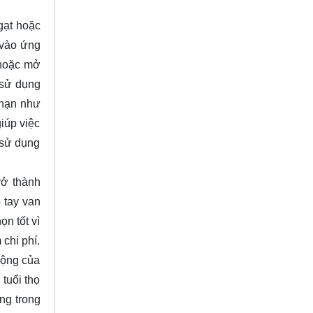
gạt hoặc
 vào ứng
 hoặc mở
 sử dụng
 hạn như
iúp việc
 sử dụng
rở thành
 tay van
n tốt vì
 chi phí.
động của
tuổi thọ
ng trong