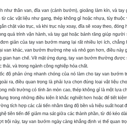
như thân van, đĩa van (cánh bướm), gioăng làm kín, và tay 
từ các vật liệu như gang, thép không gỉ hoặc nhựa, tùy thuộc
n chặt vào trục, và khi trục này xoay, đĩa sẽ xoay theo, đóng
ong quá trình vận hành, và tay gạt hoặc bánh răng giúp người
c đơn giản của tay van bướm mang lại rất nhiều lợi ích, chẳng
loại van khác, van bướm thường nhẹ và nhỏ gọn hơn, điều này g
hông gian hạn chế. Về mặt ứng dụng, tay van bướm thường được
c thải, và trong ngành công nghiệp hóa chất.
 tốc độ phản ứng nhanh chóng của nó làm cho tay van bướm t
i ra, điều quan trọng là phải lựa chọn đúng loại vật liệu cho
g môi trường có tính ăn mòn cao, thép không gỉ là một lựa chọ
ụng trong những điều kiện ít khắc nghiệt hơn hoặc để tiết kiệm
ường tích hợp các cải tiến nhằm tăng độ bền và hiệu suất hoạt 
hệ tiên tiến để giảm ma sát giữa các thành phần, từ đó kéo dài 
trội này, tay van bướm ngày càng khẳng định vị thế quan trọ