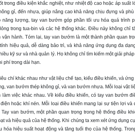
 trong điều kiện khắc nghiệt, như nhiệt độ cao hoặc áp suất l
không gỉ, đến nhựa, giúp nâng cao khả năng chịu đựng và phù
p năng lượng, tay van bướm góp phần tối ưu hóa quá trình p
ỏng trong tua-bin và các hệ thống khác. Điều này không chỉ t
 vận hành. Tóm lại, tay van bướm là một thành phần quan trọ
tính hiệu quả, dễ dàng bảo trì, và khả năng ứng dụng đa dạn
ều kỹ sư và nhà quản lý. Họ không chỉ tìm kiếm một giải pháp 
hi phí trong dài hạn.
êu chí khác nhau như vật liệu chế tạo, kiểu điều khiển, và ứng
ang, van bướm thép không gỉ, và van bướm nhựa. Mỗi loại vật li
n làm việc khác nhau. Về kiểu điều khiển, có tay van bướm đi
điện hoặc khí nén. Mỗi loại điều khiển mang lại sự tiện lợi và 
. Tay van bướm, một phần quan trọng trong hệ thống điều kh
hoạt và hiệu quả của hệ thống. Khi chúng ta xem xét ứng dụng c
u hóa hiệu suất hoạt động và tăng tuổi thọ của hệ thống. Tron