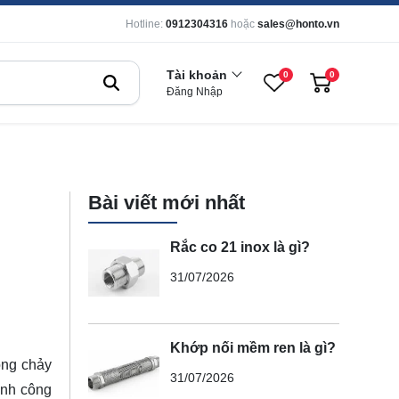
Hotline:
0912304316
hoặc
sales@honto.vn
Tài khoản
0
0
Đăng Nhập
Bài viết mới nhất
Rắc co 21 inox là gì?
31/07/2026
Khớp nối mềm ren là gì?
òng chảy
31/07/2026
ành công