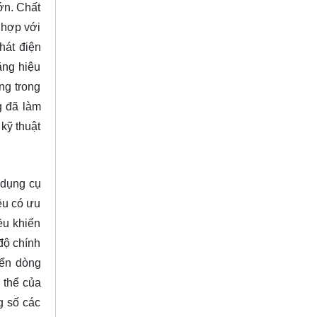
ớn. Chất
 hợp với
hát điện
ăng hiệu
ng trong
g đã làm
kỹ thuật
 dụng cụ
ệu có ưu
ều khiển
độ chính
iển dòng
ụ thể của
g số các