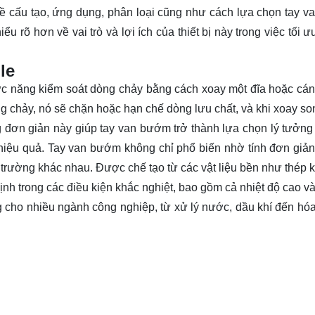
t về cấu tạo, ứng dụng, phân loại cũng như cách lựa chọn tay 
iểu rõ
hơn về vai trò và lợi ích của thiết bị này trong việc tối 
le
c năng kiểm soát dòng chảy bằng cách xoay một đĩa hoặc c
 chảy, nó sẽ chặn hoặc hạn chế dòng lưu chất, và khi xoay so
đơn giản này giúp tay van bướm trở thành lựa chọn lý tưởng
hiệu quả. Tay van bướm không chỉ phổ biến nhờ tính đơn giản
trường khác nhau. Được chế tạo từ các vật liệu bền như thép k
h trong các điều kiện khắc nghiệt, bao gồm cả nhiệt độ cao và
g cho nhiều ngành công nghiệp, từ xử lý nước, dầu khí đến hóa