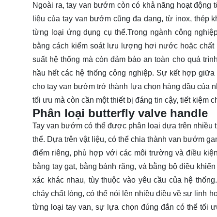
Ngoài ra, tay van bướm còn có khả năng hoạt động tốt
liệu của tay van bướm cũng đa dạng, từ inox, thép 
từng loại ứng dụng cụ thể.Trong ngành công nghiệ
bằng cách kiểm soát lưu lượng hơi nước hoặc chất l
suất hệ thống mà còn đảm bảo an toàn cho quá trình
hầu hết các hệ thống công nghiệp. Sự kết hợp giữa 
cho tay van bướm trở thành lựa chọn hàng đầu của nhi
tối ưu mà còn cần một thiết bị đáng tin cậy, tiết kiệm c
Phân loại butterfly valve handle
Tay van bướm có thể được phân loại dựa trên nhiều ti
thể. Dựa trên vật liệu, có thể chia thành van bướm g
điểm riêng, phù hợp với các môi trường và điều kiệ
bằng tay gạt, bằng bánh răng, và bằng bộ điều khiển 
xác khác nhau, tùy thuộc vào yêu cầu của hệ thống
chảy chất lỏng, có thể nói lên nhiều điều về sự linh 
từng loại tay van, sự lựa chọn đúng đắn có thể tối ư