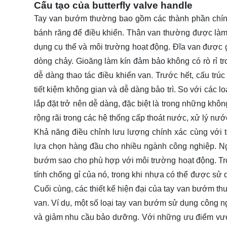
Cấu tạo của butterfly valve handle
Tay van bướm thường bao gồm các thành phần chính 
bánh răng để điều khiển. Thân van thường được làm 
dụng cụ thể và môi trường hoạt động. Đĩa van được gắ
dòng chảy. Gioăng làm kín đảm bảo không có rò rỉ tr
dễ dàng thao tác điều khiển van. Trước hết, cấu trú
tiết kiệm không gian và dễ dàng bảo trì. So với các 
lắp đặt trở nên dễ dàng, đặc biệt là trong những k
rộng rãi trong các hệ thống cấp thoát nước, xử lý nướ
Khả năng điều chỉnh lưu lượng chính xác cùng với
lựa chọn hàng đầu cho nhiều ngành công nghiệp. Ngoà
bướm sao cho phù hợp với môi trường hoạt động. Tron
tính chống gỉ của nó, trong khi nhựa có thể được sử d
Cuối cùng, các thiết kế hiện đại của tay van bướm th
van. Ví dụ, một số loại tay van bướm sử dụng công ng
và giảm nhu cầu bảo dưỡng. Với những ưu điểm vượt 