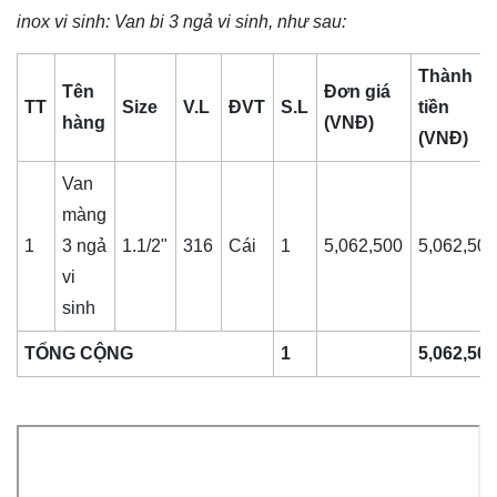
inox vi sinh
: Van bi 3 ngả vi sinh, như sau:
Thành
Tên
Đơn giá
TT
Size
V.L
ĐVT
S.L
tiền
hàng
(VNĐ)
(VNĐ)
Van
màng
1
3 ngả
1.1/2"
316
Cái
1
5,062,500
5,062,50
vi
sinh
TỔNG CỘNG
1
5,062,50