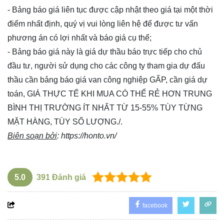
- Bảng báo giá liên tục được cập nhật theo giá tại một thời
điểm nhất định, quý vị vui lòng
liên hệ
để được tư vấn
phương án có lợi nhất và báo giá cụ thể;
- Bảng báo giá này là giá dự thầu báo trực tiếp cho chủ
đầu tư, người sử dụng cho các công ty tham gia dự đấu
thầu cần bảng báo giá van công nghiệp GẤP, cần giá dự
toán, GIÁ THỰC TẾ KHI MUA CÓ THỂ RẺ HƠN TRUNG
BÌNH THỊ TRƯỜNG ÍT NHẤT TỪ 15-55% TÙY TỪNG
MẶT HÀNG, TÙY SỐ LƯỢNG./.
Biên soạn bởi
:
https://honto.vn/
5.0
391
Đánh giá
facebook