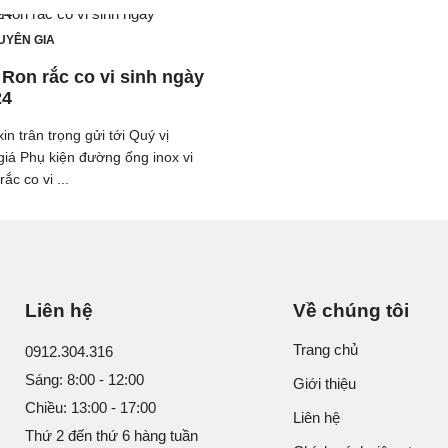
UYÊN GIA
 Ron rắc co vi sinh ngày
24
in trân trọng gửi tới Quý vị
iá Phụ kiện đường ống inox vi
ắc co vi ...
Liên hệ
Về chúng tôi
Trang chủ
0912.304.316
Sáng: 8:00 - 12:00
Giới thiệu
Chiều: 13:00 - 17:00
Liên hệ
Thứ 2 đến thứ 6 hàng tuần