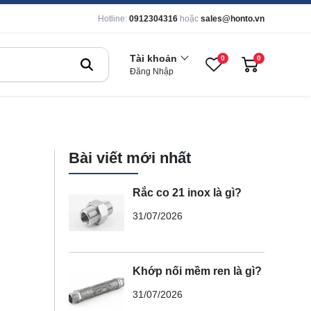
Hotline:
0912304316
hoặc
sales@honto.vn
Tài khoản
0
0
Đăng Nhập
Bài viết mới nhất
Rắc co 21 inox là gì?
31/07/2026
Khớp nối mềm ren là gì?
31/07/2026