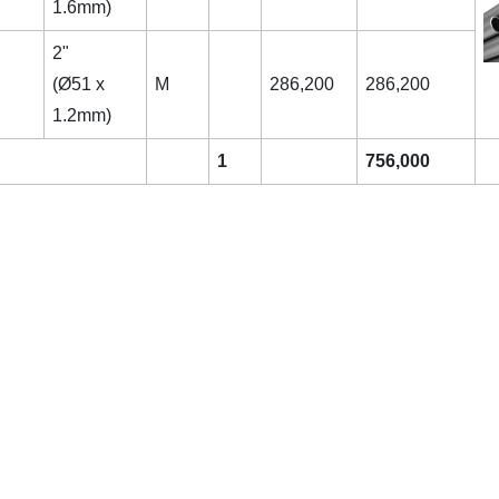
1.6mm)
2"
(Ø51 x
M
286,200
286,200
1.2mm)
1
756,000