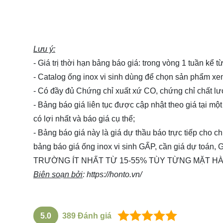
Lưu ý:
- Giá trị thời hạn bảng báo giá: trong vòng 1 tuần kể 
- Catalog ống inox vi sinh dùng để chọn sản phẩm x
- Có đầy đủ Chứng chỉ xuất xứ CO, chứng chỉ chất l
- Bảng báo giá liên tục được cập nhật theo giá tại một
có lợi nhất và báo giá cụ thể;
- Bảng báo giá này là giá dự thầu báo trực tiếp cho 
bảng báo giá ống inox vi sinh GẤP, cần giá dự 
TRƯỜNG ÍT NHẤT TỪ 15-55% TÙY TỪNG MẶT HÀ
Biên soạn bởi
:
https://honto.vn/
5.0
389
Đánh giá