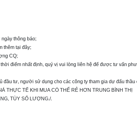
từ ngày thông báo;
em thêm
tại đây
;
ượng CQ;
 thời điểm nhất định, quý vị vui lòng
liên hệ
để được tư vấn ph
chủ đầu tư, người sử dụng cho các công ty tham gia dự đấu thầu
toán, GIÁ THỰC TẾ KHI MUA CÓ THỂ RẺ HƠN TRUNG BÌNH THỊ
NG, TÙY SỐ LƯỢNG./.