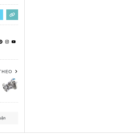
 THEO
uận