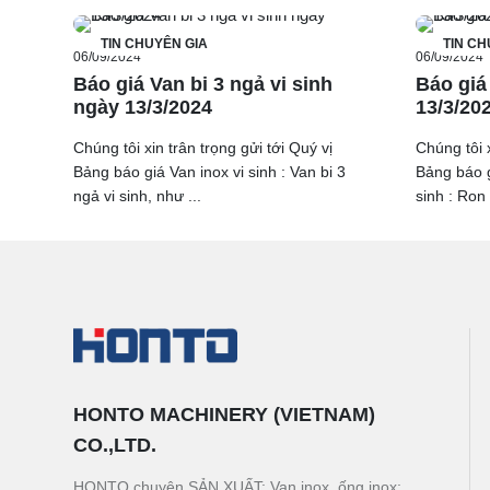
TIN CHUYÊN GIA
TIN CH
06/09/2024
06/09/2024
Báo giá Van bi 3 ngả vi sinh
Báo giá
ngày 13/3/2024
13/3/20
Chúng tôi xin trân trọng gửi tới Quý vị
Chúng tôi x
Bảng báo giá Van inox vi sinh : Van bi 3
Bảng báo g
ngả vi sinh, như ...
sinh : Ron r
HONTO MACHINERY (VIETNAM)
CO.,LTD.
HONTO chuyên SẢN XUẤT: Van inox, ống inox;