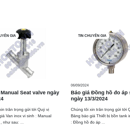
UYÊN GIA
TIN CHUYÊN GIA
06/09/2024
 Manual Seat valve ngày
Báo giá Đồng hồ đo áp 
24
ngày 13/3/2024
in trân trọng gửi tới Quý vị
Chúng tôi xin trân trọng gửi tới 
iá Van inox vi sinh : Manual
Bảng báo giá Thiết bị bồn tank i
, như sau: ...
: Đồng hồ đo áp ...