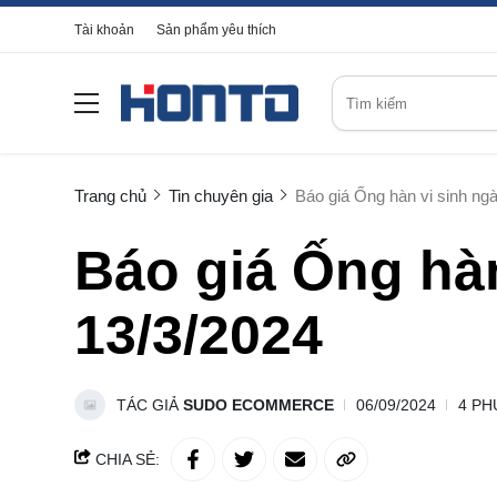
Tài khoản
Sản phẩm yêu thích
Trang chủ
Tin chuyên gia
Báo giá Ống hàn vi sinh ng
Báo giá Ống hàn
13/3/2024
TÁC GIẢ
SUDO ECOMMERCE
06/09/2024
4 PH
CHIA SẺ: