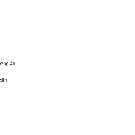
ương án
 cần