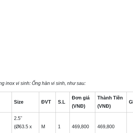
g inox vi sinh
: Ống hàn vi sinh, như sau:
Đơn giá
Thành Tiền
Size
ĐVT
S.L
G
(VNĐ)
(VNĐ)
2.5"
(Ø63.5 x
M
1
469,800
469,800