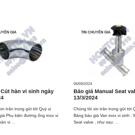
UYÊN GIA
TIN CHUYÊN GIA
06/09/2024
 Cút hàn vi sinh ngày
Báo giá Manual Seat va
24
13/3/2024
in trân trọng gửi tới Quý vị
Chúng tôi xin trân trọng gửi tới 
iá Phụ kiện đường ống inox vi
Bảng báo giá Van inox vi sinh :
àn vi ...
Seat valve , như sau: ...