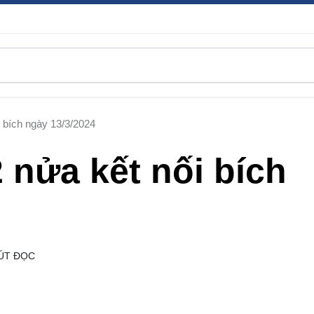
i bích ngày 13/3/2024
2 nửa kết nối bích
ÚT ĐỌC