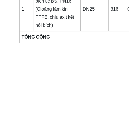
bích t/c BS, PN16
1
(Gioăng làm kín
DN25
316
PTFE, chịu axit kết
nối bích)
TỔNG CỘNG