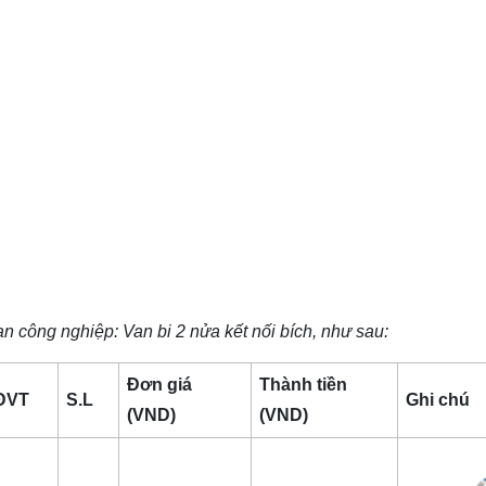
an công nghiệp
: Van bi 2 nửa kết nối bích, như sau:
Đơn giá
Thành tiền
ĐVT
S.L
Ghi chú
(VND)
(VND)