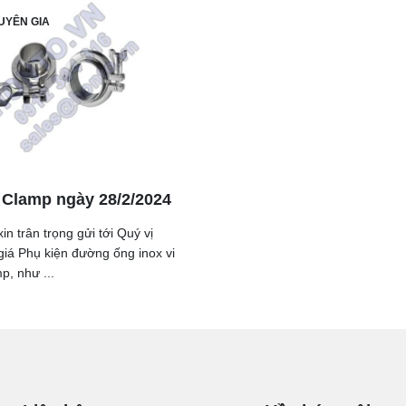
UYÊN GIA
 Clamp ngày 28/2/2024
in trân trọng gửi tới Quý vị
iá Phụ kiện đường ống inox vi
p, như ...