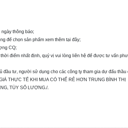
từ ngày thông báo;
 dùng để chọn sản phẩm xem thêm
tại đây
;
ượng CQ;
 thời điểm nhất định, quý vị vui lòng
liên hệ
để được tư vấn ph
chủ đầu tư, người sử dụng cho các công ty tham gia dự đấu thầu
toán, GIÁ THỰC TẾ KHI MUA CÓ THỂ RẺ HƠN TRUNG BÌNH THỊ
NG, TÙY SỐ LƯỢNG./.