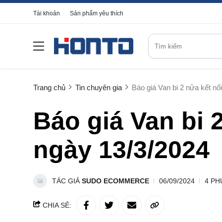
Tài khoản
Sản phẩm yêu thích
Trang chủ
Tin chuyên gia
Báo giá Van bi 2 nửa kết nố
Báo giá Van bi 
ngày 13/3/2024
TÁC GIẢ
SUDO ECOMMERCE
06/09/2024
4 PH
CHIA SẺ: