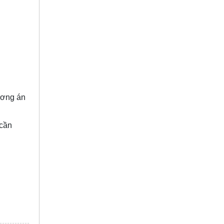
ương án
 cần