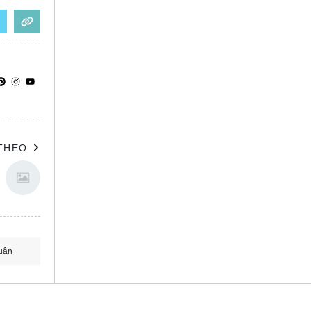
 THEO
uận