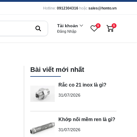
Hotline:
0912304316
hoặc
sales@honto.vn
Tài khoản
0
0
Đăng Nhập
Bài viết mới nhất
Rắc co 21 inox là gì?
31/07/2026
Khớp nối mềm ren là gì?
31/07/2026