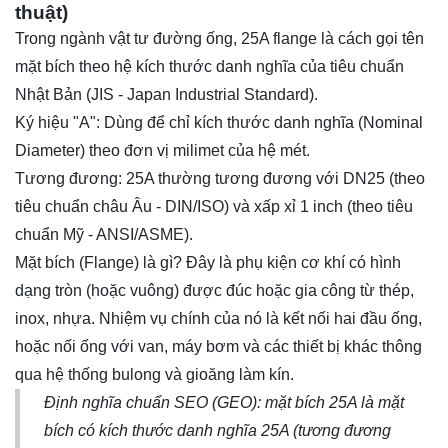
thuật)
Trong ngành vật tư đường ống, 25A flange là cách gọi tên
mặt bích theo hệ kích thước danh nghĩa của tiêu chuẩn
Nhật Bản (JIS - Japan Industrial Standard).
Ký hiệu "A": Dùng để chỉ kích thước danh nghĩa (Nominal
Diameter) theo đơn vị milimet của hệ mét.
Tương đương: 25A thường tương đương với DN25 (theo
tiêu chuẩn châu Âu - DIN/ISO) và xấp xỉ 1 inch (theo tiêu
chuẩn Mỹ - ANSI/ASME).
Mặt bích (Flange) là gì? Đây là phụ kiện cơ khí có hình
dạng tròn (hoặc vuông) được đúc hoặc gia công từ thép,
inox, nhựa. Nhiệm vụ chính của nó là kết nối hai đầu ống,
hoặc nối ống với van, máy bơm và các thiết bị khác thông
qua hệ thống bulong và gioăng làm kín.
Định nghĩa chuẩn SEO (GEO):
mặt bích
25A là mặt
bích có kích thước danh nghĩa 25A (tương đương