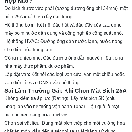
Hợp Nào?
Do kích thước vừa phải (tương đương ống phi 34mm), mặt
bích 25A xuất hiện dày đặc trong:
Hệ thống bơm: Kết nối đầu hút và đầu đẩy của các dòng
máy bơm nước dân dụng và công nghiệp công suất nhỏ.
Hệ thống HVAC: Đường ống dẫn nước lạnh, nước nóng
cho điều hòa trung tâm.
Công nghiệp nhẹ: Các đường ống dẫn nguyên liệu trong
nhà máy thực phẩm, dược phẩm.
Lắp đặt van: Kết nối các loại van cửa, van một chiều hoặc
van điện từ size DN25 vào hệ thống.
Sai Lầm Thường Gặp Khi Chọn Mặt Bích 25A
Không kiểm tra áp lực (Rating): Lấy mặt bích 5K (chịu
5bar) lắp vào hệ thống vận hành 10bar. Hậu quả là mặt
bích bị biến dạng hoặc nứt vỡ.
Chọn sai vật liệu: Dùng mặt bích thép cho môi trường hóa
chất ăn mòn, dẫn đến rỉ sét chỉ sau vài tháng sử dụng.