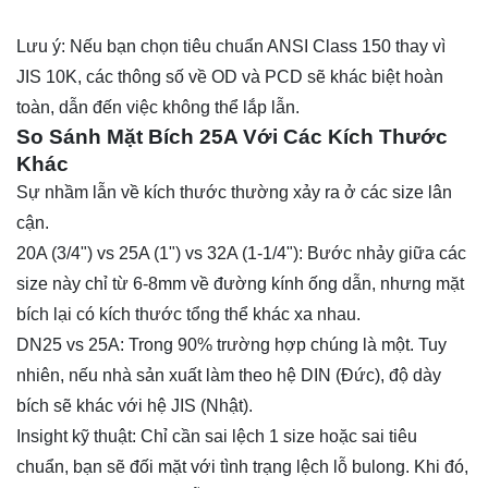
Lưu ý: Nếu bạn chọn tiêu chuẩn ANSI Class 150 thay vì
JIS 10K, các thông số về OD và PCD sẽ khác biệt hoàn
toàn, dẫn đến việc không thể lắp lẫn.
So Sánh Mặt Bích 25A Với Các Kích Thước
Khác
Sự nhầm lẫn về kích thước thường xảy ra ở các size lân
cận.
20A (3/4") vs 25A (1") vs 32A (1-1/4"): Bước nhảy giữa các
size này chỉ từ 6-8mm về đường kính ống dẫn, nhưng mặt
bích lại có kích thước tổng thể khác xa nhau.
DN25 vs 25A: Trong 90% trường hợp chúng là một. Tuy
nhiên, nếu nhà sản xuất làm theo hệ DIN (Đức), độ dày
bích sẽ khác với hệ JIS (Nhật).
Insight kỹ thuật: Chỉ cần sai lệch 1 size hoặc sai tiêu
chuẩn, bạn sẽ đối mặt với tình trạng lệch lỗ bulong. Khi đó,