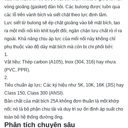
vòng gioăng (gasket) đàn hồi. Các bulong được luồn qua
các lỗ trên vành bích và siết chặt theo lực định tâm.
Lực siết từ bulong sẽ ép chặt gioăng vào bề mặt bích, tạo
ra một mối nối kín khít tuyệt đối, ngăn chặn lưu chất rò rỉ ra
ngoài. Khả năng chịu áp lực của mối nối này không chỉ
phụ thuộc vào độ dày mặt bích mà còn bị chi phối bởi:
Vật liệu: Thép carbon (A105), Inox (304, 316) hay nhựa
(PVC, PPR).
Tiêu chuẩn áp lực: Các ký hiệu như 5K, 10K, 16K (JIS) hay
Class 150, Class 300 (ANSI).
Bản chất của mặt bích 25A không đơn thuần là một khớp
nối; nó là bộ phận chịu tải và duy trì sự ổn định áp suất cho
toàn bộ hệ thống đường ống.
Phân tích chuyên sâu