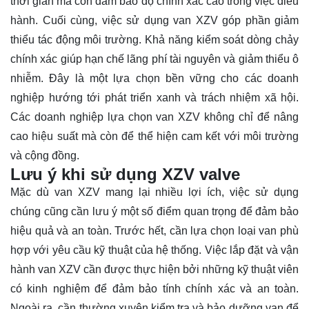
thời gian mà còn đảm bảo độ chính xác cao trong việc điều
hành. Cuối cùng, việc sử dụng van XZV góp phần giảm
thiểu tác động môi trường. Khả năng kiểm soát dòng chảy
chính xác giúp hạn chế lãng phí tài nguyên và giảm thiểu ô
nhiễm. Đây là một lựa chọn bền vững cho các doanh
nghiệp hướng tới phát triển xanh và trách nhiệm xã hội.
Các doanh nghiệp lựa chọn van XZV không chỉ để nâng
cao hiệu suất mà còn để thể hiện cam kết với môi trường
và cộng đồng.
Lưu ý khi sử dụng XZV valve
Mặc dù van XZV mang lại nhiều lợi ích, việc sử dụng
chúng cũng cần lưu ý một số điểm quan trọng để đảm bảo
hiệu quả và an toàn. Trước hết, cần lựa chọn loại van phù
hợp với yêu cầu kỹ thuật của hệ thống. Việc lắp đặt và vận
hành van XZV cần được thực hiện bởi những kỹ thuật viên
có kinh nghiệm để đảm bảo tính chính xác và an toàn.
Ngoài ra, cần thường xuyên kiểm tra và bảo dưỡng van để