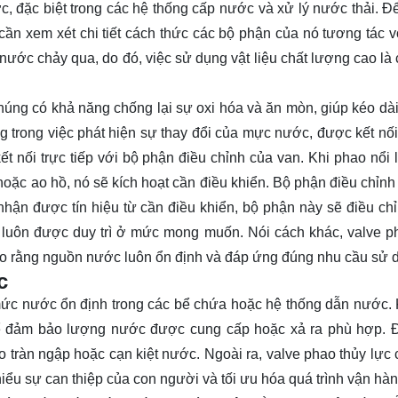
ớc, đặc biệt trong các hệ thống cấp nước và xử lý nước thải. Để
cần xem xét chi tiết cách thức các bộ phận của nó tương tác v
nước chảy qua, do đó, việc sử dụng vật liệu chất lượng cao là c
úng có khả năng chống lại sự oxi hóa và ăn mòn, giúp kéo dài 
ọng trong việc phát hiện sự thay đổi của mực nước, được kết nối
ết nối trực tiếp với bộ phận điều chỉnh của van. Khi phao nổi 
ặc ao hồ, nó sẽ kích hoạt cần điều khiển. Bộ phận điều chỉnh 
hận được tín hiệu từ cần điều khiển, bộ phận này sẽ điều ch
uôn được duy trì ở mức mong muốn. Nói cách khác, valve p
bảo rằng nguồn nước luôn ổn định và đáp ứng đúng nhu cầu sử 
c
 mức nước ổn định trong các bể chứa hoặc hệ thống dẫn nước.
để đảm bảo lượng nước được cung cấp hoặc xả ra phù hợp. 
ro tràn ngập hoặc cạn kiệt nước. Ngoài ra, valve phao thủy lực 
iểu sự can thiệp của con người và tối ưu hóa quá trình vận hàn