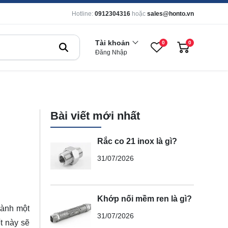
Hotline:
0912304316
hoặc
sales@honto.vn
Tài khoản
0
0
Đăng Nhập
Bài viết mới nhất
Rắc co 21 inox là gì?
31/07/2026
Khớp nối mềm ren là gì?
hành một
31/07/2026
t này sẽ