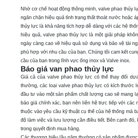
Nhờ cơ chế hoạt động thông minh, valve phao thủy lự
ngăn chặn hiệu quả tình trạng thất thoát nước hoặc á
thủy lực là khả năng tích hợp dễ dàng với các hệ thố
hiệu quả, valve phao thủy lực là một giải pháp khô
ngày càng cao về hiệu quả sử dụng và bảo vệ tài n
phù hợp với nhu cầu của bạn. Chúng tôi cam kết cun
cầu của bạn trong lĩnh vực ống inox và Valve inox.
Báo giá van phao thủy lực
Giá cả của valve phao thủy lực có thể thay đổi dựa
thường, các loại valve phao thủy lực có kích thước l
đầu tư vào một sản phẩm chất lượng cao sẽ mang lại 
báo giá chính xác, bạn nên liên hệ trực tiếp với cá
thuộc vào yêu cầu kỹ thuật cụ thể của hệ thống mà b
độ làm việc và lưu lượng cần điều tiết. Bên cạnh đó,
trong quyết định mua hàng.
Các thương hiệu lâu năm thường có sản phẩm được k