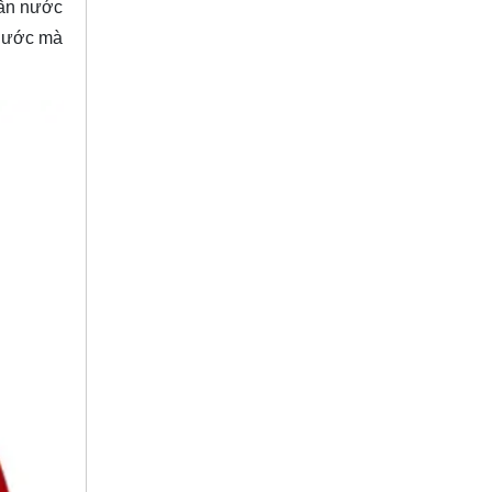
dẫn nước
 nước mà