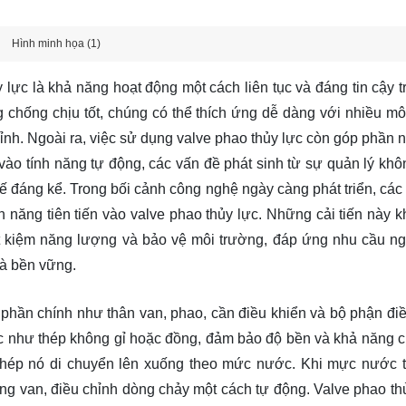
Hình minh họa (1)
lực là khả năng hoạt động một cách liên tục và đáng tin cậy t
ng chống chịu tốt, chúng có thể thích ứng dễ dàng với nhiều mô
nh. Ngoài ra, việc sử dụng valve phao thủy lực còn góp phần 
ào tính năng tự động, các vấn đề phát sinh từ sự quản lý khô
ế đáng kể. Trong bối cảnh công nghệ ngày càng phát triển, các
nh năng tiên tiến vào valve phao thủy lực. Những cải tiến này k
ết kiệm năng lượng và bảo vệ môi trường, đáp ứng nhu cầu n
và bền vững.
phần chính như thân van, phao, cần điều khiển và bộ phận điề
ực như thép không gỉ hoặc đồng, đảm bảo độ bền và khả năng 
phép nó di chuyển lên xuống theo mức nước. Khi mực nước t
g van, điều chỉnh dòng chảy một cách tự động. Valve phao thủ