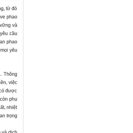
g, từ đó
lve phao
 vững và
 yêu cầu
Van phao
 mọi yêu
u. Thông
ên, việc
 có được
 còn phụ
t, nhiệt
an trọng
 và dịch