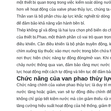
một thiết bị quan trọng trong việc kiểm soát dòng nư
hơn về hoạt động của valve phao thủy lực, chúng ta 
Thân van là bộ phận chịu áp lực khắc nghiệt từ dòng 
để đảm bảo khả năng vận hành bền bỉ.
Thép không gỉ và đồng là hai lựa chọn phổ biến do ch
của thiết bị.Phao, một thành phần có vai trò quan tr
điều khiển. Cần điều khiển là bộ phận truyền động, k
chìm xuống tùy thuộc vào mực nước trong bồn chứa ho
nơi thực hiện chức năng tự động đóng/mở van. Khi n
chảy nước thông qua van, đảm bảo rằng mực nước l
lực hoạt động một cách tự động và liên tục để đảm 
Chức năng của van phao thủy lự
Chức năng chính của valve phao thủy lực là duy trì
nước tăng hoặc giảm, van sẽ tự động điều chỉnh 
không chỉ giúp tiết kiệm nước mà còn giảm thiểu rủi 
tăng cường hiệu suất hoạt động của hệ thống, giảm th