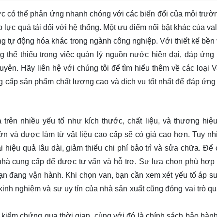
c có thể phản ứng nhanh chóng với các biến đổi của môi trườn
p lực quá tải đối với hệ thống. Một ưu điểm nổi bật khác của va
ng tự động hóa khác trong ngành công nghiệp. Với thiết kế bền
ng thể thiếu trong việc quản lý nguồn nước hiện đại, đáp ứng
guyên. Hãy
liên hệ
với chúng tôi để tìm hiểu thêm về các loại 
g cấp sản phẩm chất lượng cao và dịch vụ tốt nhất để đáp ứng
 trên nhiều yếu tố như kích thước, chất liệu, và thương hiệ
ớn và được làm từ vật liệu cao cấp sẽ có giá cao hơn. Tuy nhi
hiệu quả lâu dài, giảm thiểu chi phí bảo trì và sửa chữa. Để
c nhà cung cấp để được tư vấn và hỗ trợ. Sự lựa chọn phù hợp
ạn đang vận hành. Khi chọn van, bạn cần xem xét yếu tố áp suấ
 kinh nghiệm và sự uy tín của nhà sản xuất cũng đóng vai trò qu
iểm chứng qua thời gian, cùng với đó là chính sách bảo hành