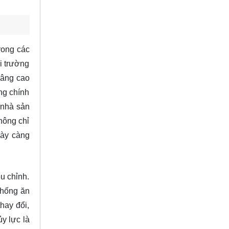
rong các
i trường
nâng cao
ng chính
 nhà sản
hông chỉ
gày càng
u chỉnh.
chống ăn
hay đổi,
y lực là