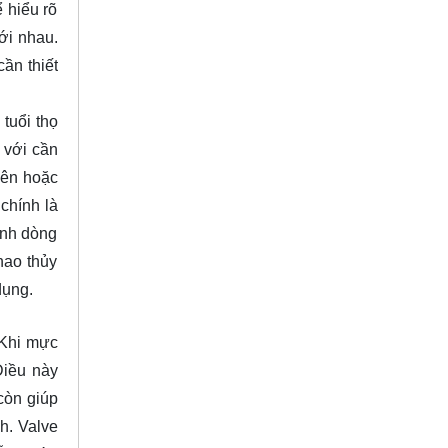
 hiểu rõ
ới nhau.
ần thiết
tuổi thọ
 với cần
lên hoặc
chính là
ỉnh dòng
hao thủy
dụng.
 Khi mực
Điều này
còn giúp
h. Valve