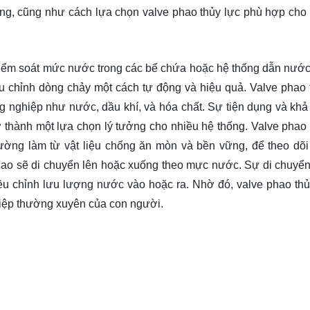
năng, cũng như cách lựa chọn valve phao thủy lực phù hợp cho
kiểm soát mức nước trong các bể chứa hoặc hệ thống dẫn nướ
ều chỉnh dòng chảy một cách tự động và hiệu quả. Valve phao 
 nghiệp như nước, dầu khí, và hóa chất. Sự tiện dụng và khả
 thành một lựa chọn lý tưởng cho nhiều hệ thống. Valve phao 
ường làm từ vật liệu chống ăn mòn và bền vững, để theo dõi
hao sẽ di chuyển lên hoặc xuống theo mực nước. Sự di chuyển
u chỉnh lưu lượng nước vào hoặc ra. Nhờ đó, valve phao thủ
hiệp thường xuyên của con người.