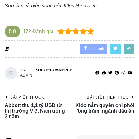
Sưu tầm và biên soạn bởi:
https://honto.vn
5.0
172
Đánh giá
facebook
TÁC GIẢ
SUDO ECOMMERCE
ADMIN
BÀI VIẾT TRƯỚC
BÀI VIẾT TIẾP THEO
Abbott thu 1,1 tỷ USD từ
Kido nắm quyền chi phối
thị trường Việt Nam trong
'ông trùm' ngành dầu ăn
3 năm