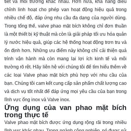
tiết và môi trường khác nhau. Hơn nữa, khả năng điều
chỉnh linh hoạt cho phép van hoạt động hiệu quả trong
nhiều chế độ, đáp ứng nhu cầu đa dạng của người dùng.
Trong tổng thể, valve phao mặt bích không chỉ đơn thuần
là một thiết bị kỹ thuật mà còn là giải pháp tối ưu hóa quản
lý nước hiệu quả, giúp các hệ thống hoạt động trơn tru và
ổn định hơn. Những ưu điểm này không chỉ cải thiện quá
trình vận hành mà còn mang lại lợi ích kinh tế và môi
trường rõ rệt. Hãy
liên hệ
với chúng tôi để tìm hiểu thêm về
các loại Valve phao mặt bích phù hợp với nhu cầu của
bạn. Chúng tôi cam kết cung cấp sản phẩm chất lượng cao
và dịch vụ tốt nhất để đáp ứng mọi yêu cầu của bạn trong
lĩnh vực ống inox và Valve inox.
Ứng dụng của van phao mặt bích
trong thực tế
Valve phao mặt bích được ứng dụng rộng rãi trong nhiều
lĩnh vực khác nhau. Trong ngành công nghiệp, nó được sử