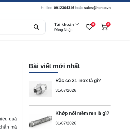
Hotline:
0912304316
hoặc
sales@honto.vn
Tài khoản
0
0
Đăng Nhập
Bài viết mới nhất
Rắc co 21 inox là gì?
31/07/2026
Khớp nối mềm ren là gì?
hiệu quả
31/07/2026
 chắn mà