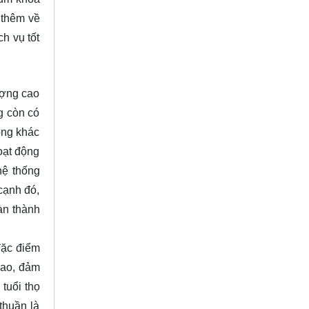
 thêm về
h vụ tốt
ượng cao
g còn có
rọng khác
oạt động
hệ thống
cạnh đó,
àn thành
đặc điểm
cao, đảm
tuổi thọ
thuần là