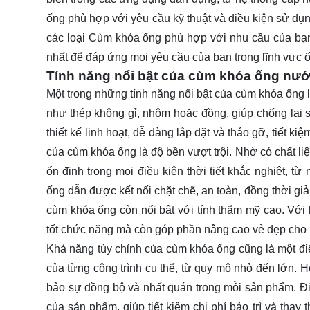
ống phù hợp với yêu cầu kỹ thuật và điều kiện sử dụn
các loại Cùm khóa ống phù hợp với nhu cầu của bạn
nhất để đáp ứng mọi yêu cầu của bạn trong lĩnh vực ố
Tính năng nổi bật của cùm khóa ống nư
Một trong những tính năng nổi bật của cùm khóa ống l
như thép không gỉ, nhôm hoặc đồng, giúp chống lại 
thiết kế linh hoạt, dễ dàng lắp đặt và tháo gỡ, tiết 
của cùm khóa ống là độ bền vượt trội. Nhờ có chất l
ổn định trong mọi điều kiện thời tiết khắc nghiệt, 
ống dẫn được kết nối chặt chẽ, an toàn, đồng thời gi
cùm khóa ống còn nổi bật với tính thẩm mỹ cao. Với 
tốt chức năng mà còn góp phần nâng cao vẻ đẹp cho h
Khả năng tùy chỉnh của cùm khóa ống cũng là một đ
của từng công trình cụ thể, từ quy mô nhỏ đến lớn. 
bảo sự đồng bộ và nhất quán trong mỗi sản phẩm. Điề
của sản phẩm, giúp tiết kiệm chi phí bảo trì và tha