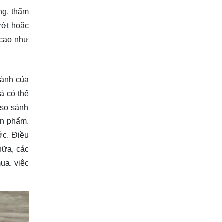
ng, thẩm
rớt hoặc
 cao như
hành của
á có thể
 so sánh
ản phẩm.
ớc. Điều
nữa, các
ua, việc