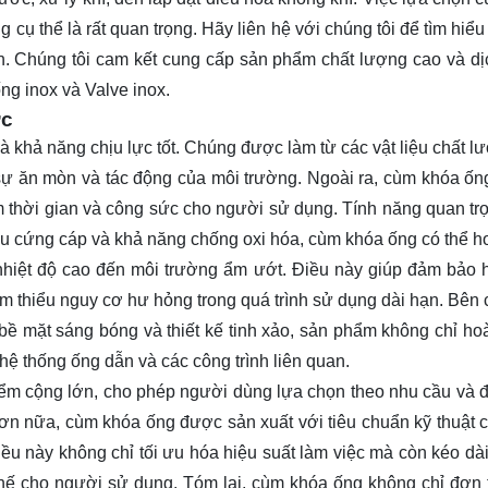
g cụ thể là rất quan trọng. Hãy
liên hệ
với chúng tôi để tìm hiểu
. Chúng tôi cam kết cung cấp sản phẩm chất lượng cao và dịc
ng inox và Valve inox.
ớc
à khả năng chịu lực tốt. Chúng được làm từ các vật liệu chất l
sự ăn mòn và tác động của môi trường. Ngoài ra, cùm khóa ốn
kiệm thời gian và công sức cho người sử dụng. Tính năng quan t
iệu cứng cáp và khả năng chống oxi hóa, cùm khóa ống có thể h
từ nhiệt độ cao đến môi trường ẩm ướt. Điều này giúp đảm bảo 
ảm thiểu nguy cơ hư hỏng trong quá trình sử dụng dài hạn. Bên 
bề mặt sáng bóng và thiết kế tinh xảo, sản phẩm không chỉ ho
ệ thống ống dẫn và các công trình liên quan.
iểm cộng lớn, cho phép người dùng lựa chọn theo nhu cầu và 
Hơn nữa, cùm khóa ống được sản xuất với tiêu chuẩn kỹ thuật 
u này không chỉ tối ưu hóa hiệu suất làm việc mà còn kéo dài 
y thế cho người sử dụng. Tóm lại, cùm khóa ống không chỉ đơn 