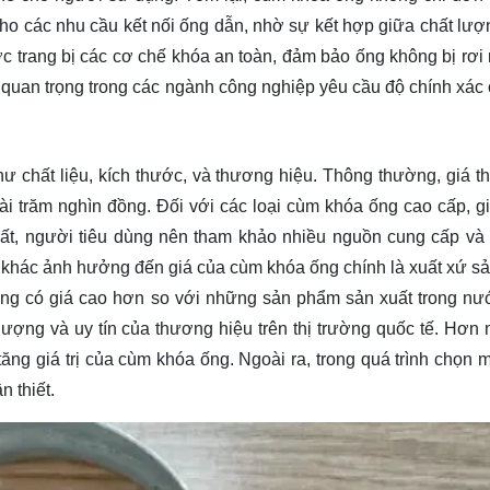
cho các nhu cầu kết nối ống dẫn, nhờ sự kết hợp giữa chất lượ
 trang bị các cơ chế khóa an toàn, đảm bảo ống không bị rơi 
t quan trọng trong các ngành công nghiệp yêu cầu độ chính xác
ư chất liệu, kích thước, và thương hiệu. Thông thường, giá t
i trăm nghìn đồng. Đối với các loại cùm khóa ống cao cấp, gi
hất, người tiêu dùng nên tham khảo nhiều nguồn cung cấp và
g khác ảnh hưởng đến giá của cùm khóa ống chính là xuất xứ s
g có giá cao hơn so với những sản phẩm sản xuất trong nư
ượng và uy tín của thương hiệu trên thị trường quốc tế. Hơn 
tăng giá trị của cùm khóa ống. Ngoài ra, trong quá trình chọn m
n thiết.