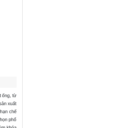
 ống, từ
sản xuất
 hạn chế
chọn phổ
cùm khóa