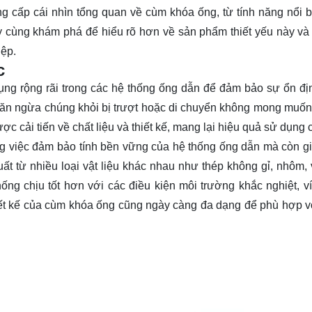
ng cấp cái nhìn tổng quan về cùm khóa ống, từ tính năng nổi b
ãy cùng
khám phá
để hiểu rõ hơn về sản phẩm thiết yếu này và l
iệp.
c
ng rộng rãi trong các hệ thống ống dẫn để đảm bảo sự ổn đị
ngăn ngừa chúng khỏi bị trượt hoặc di chuyển không mong muốn
c cải tiến về chất liệu và thiết kế, mang lại hiệu quả sử dụng 
ng việc đảm bảo tính bền vững của hệ thống ống dẫn mà còn g
uất từ nhiều loại vật liệu khác nhau như thép không gỉ, nhôm,
ống chịu tốt hơn với các điều kiện môi trường khắc nghiệt, v
hiết kế của cùm khóa ống cũng ngày càng đa dạng để phù hợp v