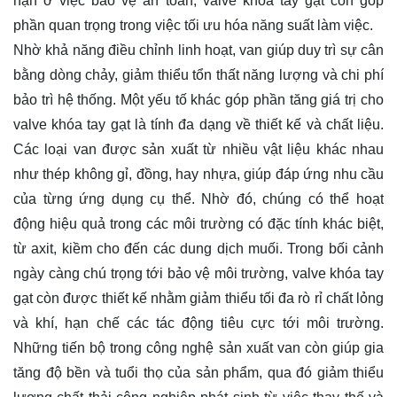
hạn ở việc bảo vệ an toàn, valve khóa tay gạt còn góp
phần quan trọng trong việc tối ưu hóa năng suất làm việc.
Nhờ khả năng điều chỉnh linh hoạt, van giúp duy trì sự cân
bằng dòng chảy, giảm thiểu tổn thất năng lượng và chi phí
bảo trì hệ thống. Một yếu tố khác góp phần tăng giá trị cho
valve khóa tay gạt là tính đa dạng về thiết kế và chất liệu.
Các loại van được sản xuất từ nhiều vật liệu khác nhau
như thép không gỉ, đồng, hay nhựa, giúp đáp ứng nhu cầu
của từng ứng dụng cụ thể. Nhờ đó, chúng có thể hoạt
động hiệu quả trong các môi trường có đặc tính khác biệt,
từ axit, kiềm cho đến các dung dịch muối. Trong bối cảnh
ngày càng chú trọng tới bảo vệ môi trường, valve khóa tay
gạt còn được thiết kế nhằm giảm thiểu tối đa rò rỉ chất lỏng
và khí, hạn chế các tác động tiêu cực tới môi trường.
Những tiến bộ trong công nghệ sản xuất van còn giúp gia
tăng độ bền và tuổi thọ của sản phẩm, qua đó giảm thiểu