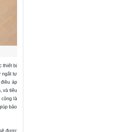
 thiết bị
 ngắt tự
 điều áp
 và tiêu
p cũng là
giúp bảo
 sẽ được