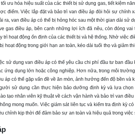
tối ưu hóa hiệu suất của các thiết bị sử dụng gas, tiết kiệm n
ược điểm. Việc lắp đặt và bảo trì van điều áp đòi hỏi sự chính 
i ra, van điều áp có thể bị hỏng hóc sau một thời gian dài sử 
e gas điều áp, bên cạnh những lợi ích đã nêu, còn đóng vai 
 trì hoạt động ổn định của các thiết bị và hệ thống. Nhờ việc đ
bị hoạt động trong giới hạn an toàn, kéo dài tuổi thọ và giảm thi
ệc sử dụng van điều áp có thể yêu cầu chi phí đầu tư ban đầu 
các ứng dụng lớn hoặc công nghiệp. Hơn nữa, trong môi trường
điều áp có thể gặp vấn đề về ăn mòn, ảnh hưởng đến độ bền và 
gười sử dụng cần thực hiện bảo dưỡng định kỳ và lựa chọn
o tạo nhân viên kỹ thuật về cách vận hành và bảo trì van điều
ông mong muốn. Việc giám sát liên tục và kiểm tra định kỳ có 
u chỉnh kịp thời để đảm bảo sự an toàn và hiệu quả trong việc
áp