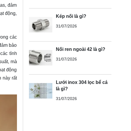
gas, đảm
oạt động,
Kép nối là gì?
31/07/2026
rong các
 đảm bảo
Nối ren ngoài 42 là gì?
các tình
31/07/2026
suất, mà
oạt động
 này rất
Lưới inox 304 lọc bể cá
là gì?
31/07/2026