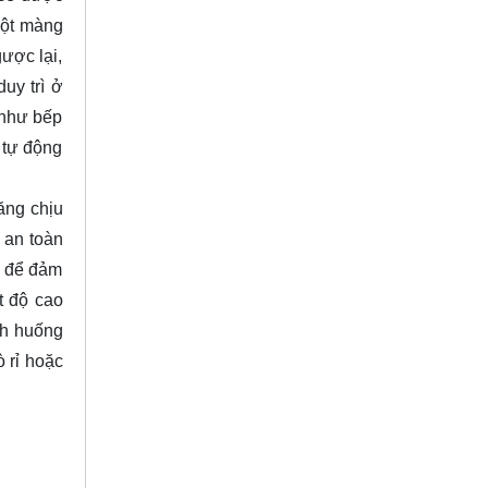
một màng
gược lại,
uy trì ở
 như bếp
 tự động
ăng chịu
ề an toàn
m để đảm
t độ cao
nh huống
 rỉ hoặc