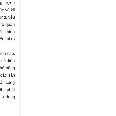
ăng lượng
xác và kỹ
dụng, yêu
trò quan
iều chỉnh
ểu rủi ro
khá cao,
 có điều
khả năng
 các sản
 áp cũng
thể phát
 sử dụng