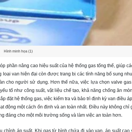
Hình minh họa (1)
óp phần nâng cao hiệu suất của hệ thống gas tổng thể, giúp các
g loại van hiện đại còn được trang bị các tính năng bổ sung như
àn cho người sử dụng. Hơn thế nữa, việc lựa chọn valve gas
ếu tố như công suất, vật liệu chế tạo, khả năng chống ăn mòn,
 đặt hệ thống gas, việc kiểm tra và bảo trì định kỳ van điều á
 động một cách ổn định và an toàn nhất. Điều này không chỉ 
ng đáng cho một môi trường sống và làm việc an toàn hơn.
u chỉnh áp suất. Khi gas từ bình chứa đi vào van, áp suất cao