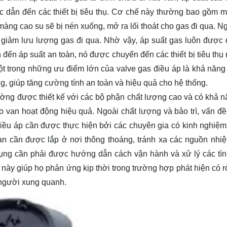
 dẫn đến các thiết bị tiêu thụ. Cơ chế này thường bao gồm 
 màng cao su sẽ bị nén xuống, mở ra lối thoát cho gas đi qua. N
 giảm lưu lượng gas đi qua. Nhờ vậy, áp suất gas luôn được d
đến áp suất an toàn, nó được chuyển đến các thiết bị tiêu thụ
ột trong những ưu điểm lớn của valve gas điều áp là khả năng
g, giúp tăng cường tính an toàn và hiệu quả cho hệ thống.
ờng được thiết kế với các bộ phận chất lượng cao và có khả n
bảo van hoạt động hiệu quả. Ngoài chất lượng và bảo trì, vấn đ
 điều áp cần được thực hiện bởi các chuyên gia có kinh nghiệ
van cần được lắp ở nơi thông thoáng, tránh xa các nguồn nhiệ
dụng cần phải được hướng dẫn cách vận hành và xử lý các tì
ày giúp họ phản ứng kịp thời trong trường hợp phát hiện có rò
 người xung quanh.