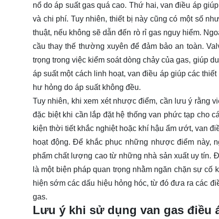
nổ do áp suất gas quá cao. Thứ hai, van điều áp giúp 
và chi phí. Tuy nhiên, thiết bị này cũng có một số nh
thuật, nếu không sẽ dẫn đến rò rỉ gas nguy hiểm. Ngoà
cầu thay thế thường xuyên để đảm bảo an toàn. Valv
trọng trong việc kiểm soát dòng chảy của gas, giúp duy
áp suất một cách linh hoạt, van điều áp giúp các thiết 
hư hỏng do áp suất không đều.
Tuy nhiên, khi xem xét nhược điểm, cần lưu ý rằng vi
đặc biệt khi cần lắp đặt hệ thống van phức tạp cho 
kiện thời tiết khắc nghiệt hoặc khí hậu ẩm ướt, van 
hoạt động. Để khắc phục những nhược điểm này, n
phẩm chất lượng cao từ những nhà sản xuất uy tín. Đà
là một biện pháp quan trọng nhằm ngăn chặn sự cố kh
hiện sớm các dấu hiệu hỏng hóc, từ đó đưa ra các điề
gas.
Lưu ý khi sử dụng van gas điều 