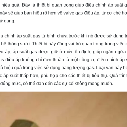
hiệu quả. Đây là thiết bị quan trọng giúp điều chỉnh áp suất 
 này sẽ giúp bạn hiểu rõ hơn về valve gas điều áp, từ cơ chế h
sử dụng.
ều chỉnh áp suất gas từ bình chứa trước khi nó được sử dụng t
 hệ thống sưởi. Thiết bị này đóng vai trò quan trọng trong việc
iều áp, áp suất gas được giữ ở mức ổn định, giúp ngăn ngừa 
as điều áp không chỉ đơn thuần là một công cụ điều chỉnh áp 
n và hiệu quả trong việc sử dụng năng lượng gas. Loại van này h
p suất thấp hơn, phù hợp cho các thiết bị tiêu thụ. Quá trình
h đúng mức, có thể dẫn đến các sự cố không mong muốn.