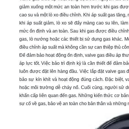
giảm xuống một mức an toàn hơn trước khi gas được
cao su và một lò xo điều chỉnh. Khi áp suất gas tăng,
khi áp suất giảm, lò xo sẽ đẩy màng cao su lên, làm
mức ổn định và an toàn. Sau khi gas được điều chỉnh 
gas, lò nướng hoặc các thiết bị sử dụng gas khác. M
điều chỉnh áp suất mà không cần sự can thiệp thủ côn
Để đảm bảo hoạt động ổn định, valve gas điều áp thư
áp lực tốt. Việc bảo trì định kỳ là cần thiết để đảm 
luôn được đặt lên hàng đầu. Việc lắp đặt valve gas
bảo sự kín khít và hoạt động đúng cách. Đặc biệt, 
hoặc môi trường dễ cháy nổ. Cuối cùng, người sử 
khẩn cấp liên quan đến gas. Những kiến thức cơ bản n
sự cố về gas, bảo vệ an toàn cho bản thân và những