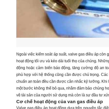
Ngoài việc kiểm soát áp suất, valve gas điều áp còn g
hoạt động tối ưu và kéo dài tuổi thọ của chúng. Nhữn
động hoặc cảm biến báo động, tăng cường độ an to
phù hợp với hệ thống cũng cần được chú trọng. Các y
chuẩn an toàn đều cần được cân nhắc kỹ lưỡng. Khi lắp
một bước không thể bỏ qua, nhằm đảm bảo chúng hoạt
vệ tài sản của người sử dụng mà còn là sự đầu tư xứ
Cơ chế hoạt động của van gas điều áp
Valve gas điều áp hoạt động dựa trên nguyên tắc điề