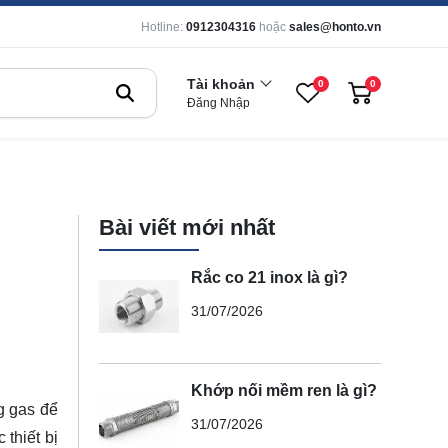
Hotline:
0912304316
hoặc
sales@honto.vn
Tài khoản
0
0
Đăng Nhập
Bài viết mới nhất
Rắc co 21 inox là gì?
31/07/2026
Khớp nối mềm ren là gì?
g gas để
31/07/2026
thiết bị