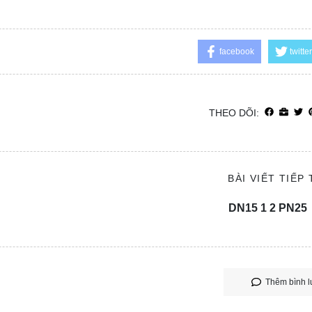
facebook
twitter
THEO DÕI:
BÀI VIẾT TIẾP
DN15 1 2 PN25
Thêm bình l