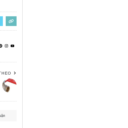
 THEO
uận