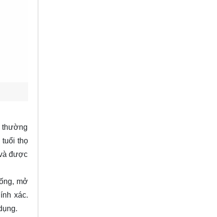
n thường
tuổi thọ
 và được
uống, mở
ính xác.
dụng.