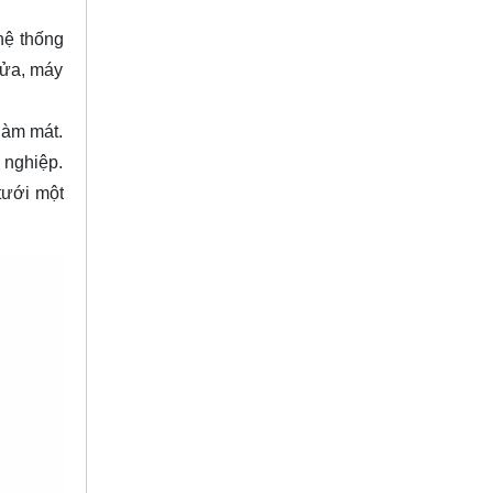
hệ thống
rửa, máy
làm mát.
 nghiệp.
tưới một