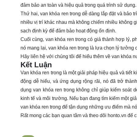
đảm bảo an toàn và hiệu quả trong quá trình sử dụng.
Thứ hai, van khóa ren trong dễ dàng lắp đặt và bảo tr
nhiều vị trí khác nhau mà không chiếm nhiều không gia
sạch định kỳ để đảm bảo hoạt động ổn định.
Cuối cùng, van khóa ren trong có giá thành hợp lý, p
nó mang lại, van khóa ren trong là lựa chọn lý tưởng
Hãy
liên hệ
với chúng tôi để hiểu thêm về van khóa n
Kết Luận
Van khóa ren trong là một giải pháp hiệu quả và tiết
động dễ hiểu, và ứng dụng rộng rãi, nó đã trở thàn
dụng van khóa ren trong không chỉ giúp kiểm soát 
kinh tế và môi trường. Nếu bạn đang tìm kiếm một gi
van khóa ren trong để tận dụng những ưu điểm mà nó
Rất mong các bạn quan tâm và theo dõi
honto.vn
để c