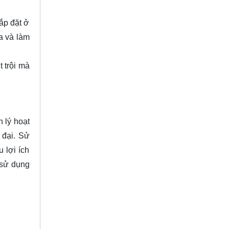
lắp đặt ở
ra và làm
 trội mà
 lý hoạt
 đại. Sử
 lợi ích
 sử dụng