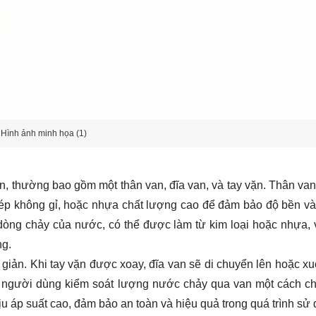
Hình ảnh minh họa (1)
ản, thường bao gồm một thân van, đĩa van, và tay vặn. Thân va
ép không gỉ, hoặc nhựa chất lượng cao để đảm bảo độ bền và 
 dòng chảy của nước, có thể được làm từ kim loại hoặc nhựa,
ng.
giản. Khi tay vặn được xoay, đĩa van sẽ di chuyển lên hoặc x
người dùng kiểm soát lượng nước chảy qua van một cách ch
ịu áp suất cao, đảm bảo an toàn và hiệu quả trong quá trình sử 