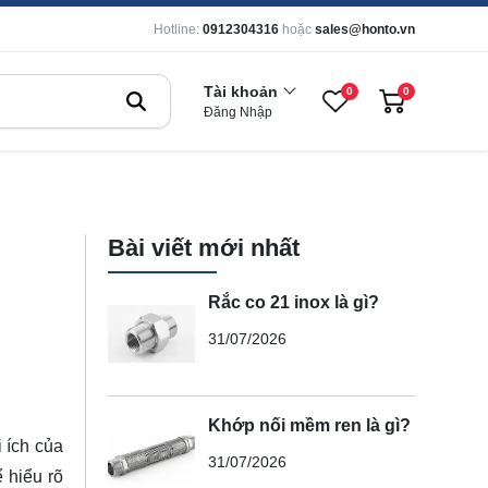
Hotline:
0912304316
hoặc
sales@honto.vn
Tài khoản
0
0
Đăng Nhập
Bài viết mới nhất
Rắc co 21 inox là gì?
31/07/2026
Khớp nối mềm ren là gì?
i ích của
31/07/2026
để
hiểu rõ