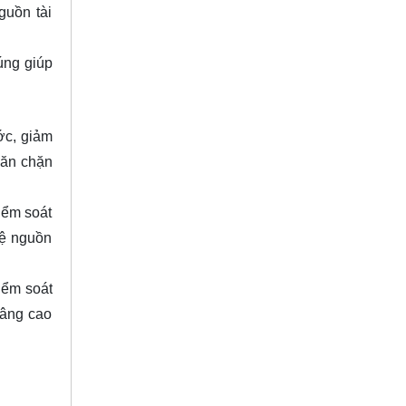
guồn tài
úng giúp
ớc, giảm
găn chặn
iểm soát
vệ nguồn
iểm soát
nâng cao