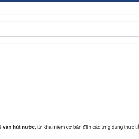
C
về
van hút nước
, từ khái niệm cơ bản đến các ứng dụng
thực t