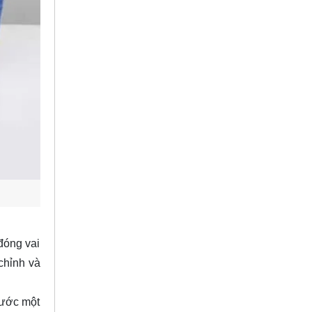
đóng vai
 chỉnh và
nước một