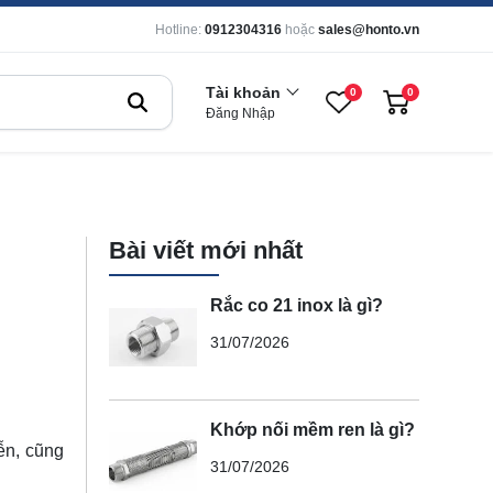
Hotline:
0912304316
hoặc
sales@honto.vn
Tài khoản
0
0
Đăng Nhập
Bài viết mới nhất
Rắc co 21 inox là gì?
31/07/2026
Khớp nối mềm ren là gì?
iễn
, cũng
31/07/2026