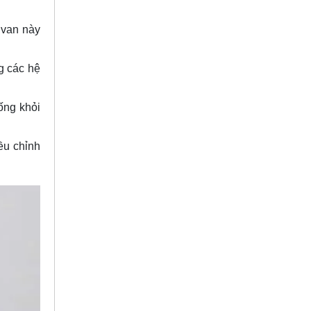
 van này
g các hệ
ống khỏi
ều chỉnh