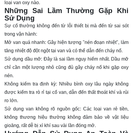
loại van oxy nào.
Những Sai Lầm Thường Gặp Khi
Sử Dụng
Sự cố thường không đến từ lỗi thiết bị mà đến từ sai sót
trong vận hành:
Mở van quá nhanh: Gây hiện tượng "nén đoạn nhiệt", làm
tăng nhiệt độ đột ngột tại van và có thể dẫn đến cháy nổ.
Sử dụng dầu mỡ: Đây là sai lầm nguy hiểm nhất. Dầu mỡ
chỉ cần một lượng nhỏ cũng đủ gây cháy nổ khi gặp oxy
nén.
Không kiểm tra định kỳ: Nhiều bình oxy lâu ngày không
được kiểm tra rò rỉ tại cổ van, dẫn đến thất thoát khí và rủi
ro lớn.
Sử dụng van không rõ nguồn gốc: Các loại van rẻ tiền,
không thương hiệu thường không đảm bảo về vật liệu
gioăng, rất dễ bị xì khí sau vài lần đóng mở.