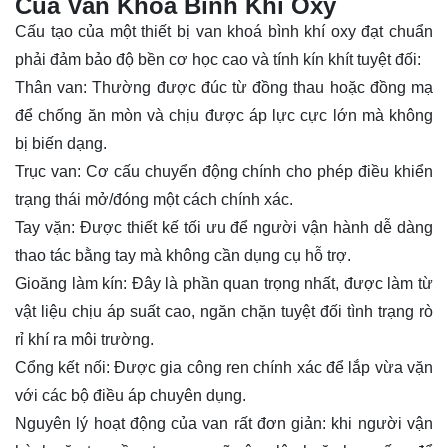
Của Van Khoá Bình Khí Oxy
Cấu tạo của một thiết bị van khoá bình khí oxy đạt chuẩn
phải đảm bảo độ bền cơ học cao và tính kín khít tuyệt đối:
Thân van: Thường được đúc từ đồng thau hoặc đồng mạ
để chống ăn mòn và chịu được áp lực cực lớn mà không
bị biến dạng.
Trục van: Cơ cấu chuyển động chính cho phép điều khiển
trạng thái mở/đóng một cách chính xác.
Tay vặn: Được thiết kế tối ưu để người vận hành dễ dàng
thao tác bằng tay mà không cần dụng cụ hỗ trợ.
Gioăng
làm kín: Đây là phần quan trọng nhất, được làm từ
vật liệu chịu áp suất cao, ngăn chặn tuyệt đối tình trạng rò
rỉ khí ra môi trường.
Cổng kết nối: Được gia công ren chính xác để lắp vừa vặn
với các bộ điều áp chuyên dụng.
Nguyên lý hoạt động của van rất đơn giản: khi người vận