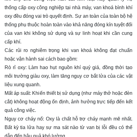
thống cấp oxy công nghiệp tại nhà máy, van khoá bình khí
oxy đều đóng vai trò quyết định. Sự an toàn của toàn bộ hệ
thống phụ thuộc hoàn toàn vào khả năng đóng kín tuyệt đối
của van khi không sử dụng và sự linh hoạt khi cần cung
cấp khí.
Các rủi ro nghiêm trọng khi van khoá không đạt chuẩn
hoặc vận hành sai cách bao gồm:
Rò rỉ oxy: Làm hao hụt nguồn khí quý giá, đồng thời tạo
môi trường giàu oxy, làm tăng nguy cơ bắt lửa của các vật
liệu xung quanh.
Mất áp suất: Khiến thiết bị sử dụng (như máy thở hoặc đèn
cắt) không hoạt động ổn định, ảnh hưởng trực tiếp đến kết
quả công việc.
Nguy cơ cháy nổ: Oxy là chất hỗ trợ cháy mạnh mẽ nhất.
Bất kỳ tia lửa hay sự ma sát nào từ van bị lỗi đều có thể
dẫn đến hậu quả khó lường.