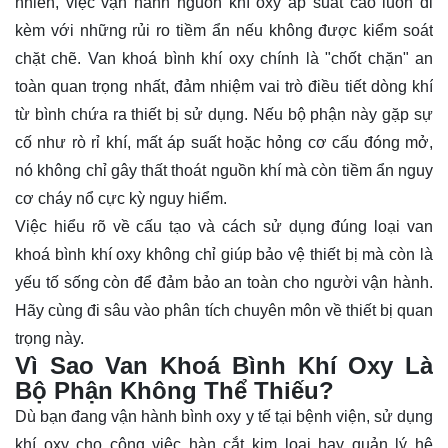
nhiên, việc vận hành nguồn khí oxy áp suất cao luôn đi
kèm với những rủi ro tiềm ẩn nếu không được kiểm soát
chặt chẽ. Van khoá bình khí oxy chính là "chốt chặn" an
toàn quan trọng nhất, đảm nhiệm vai trò điều tiết dòng khí
từ bình chứa ra thiết bị sử dụng. Nếu bộ phận này gặp sự
cố như rò rỉ khí, mất áp suất hoặc hỏng cơ cấu đóng mở,
nó không chỉ gây thất thoát nguồn khí mà còn tiềm ẩn nguy
cơ cháy nổ cực kỳ nguy hiểm.
Việc hiểu rõ về cấu tạo và cách sử dụng đúng loại van
khoá bình khí oxy không chỉ giúp bảo vệ thiết bị mà còn là
yếu tố sống còn để đảm bảo an toàn cho người vận hành.
Hãy cùng đi sâu vào phân tích chuyên môn về thiết bị quan
trọng này.
Vì Sao Van Khoá Bình Khí Oxy Là
Bộ Phận Không Thể Thiếu?
Dù bạn đang vận hành bình oxy y tế tại bệnh viện, sử dụng
khí oxy cho công việc hàn cắt kim loại hay quản lý hệ