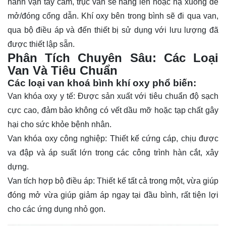
hành vặn tay cầm, trục van sẽ nâng lên hoặc hạ xuống để
mở/đóng cổng dẫn. Khí oxy bên trong bình sẽ đi qua van,
qua bộ điều áp và đến thiết bị sử dụng với lưu lượng đã
được thiết lập sẵn.
Phân Tích Chuyên Sâu: Các Loại
Van Và Tiêu Chuẩn
Các loại van khoá bình khí oxy phổ biến:
Van khóa oxy y tế: Được sản xuất với tiêu chuẩn độ sạch
cực cao, đảm bảo không có vết dầu mỡ hoặc tạp chất gây
hại cho sức khỏe bệnh nhân.
Van khóa oxy công nghiệp: Thiết kế cứng cáp, chịu được
va đập và áp suất lớn trong các công trình hàn cắt, xây
dựng.
Van tích hợp bộ điều áp: Thiết kế tất cả trong một, vừa giúp
đóng mở vừa giúp giảm áp ngay tại đầu bình, rất tiện lợi
cho các ứng dụng nhỏ gọn.