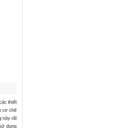
ác thiết
u cơ chế
 này rất
 sử dụng