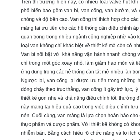
Trên thị trường hiện nay, có nhiều loại valve hút kh
phổ biến bao gồm van bi, van cổng, van bướm, và
chóng và độ bền cao. Van cổng thì thích hợp cho các
màng lại ưu tiên cho các hệ thống cần điều chỉnh áp s
quan trọng trong nhiều ngành công nghiệp nhờ vào k
loại van không chỉ khác biệt về thiết kế mà còn có 
Van bi nổi bật với khả năng vận hành nhanh chóng v
chỉ trong một góc xoay nhỏ, làm giảm hao mòn và ti
ứng dụng trong các hệ thống cần tắt mở nhiều lần tro
Ngược lại, van cổng lại được ưu tiên trong những 
dòng chảy theo trục thẳng, van cổng ít gây trở lực,
thiết kế gọn nhẹ và khả năng điều chỉnh tốt, thường 
này mang lại hiệu quả cao trong việc điều chỉnh lưu 
nén. Cuối cùng, van màng là lựa chọn hoàn hảo cho 
thực phẩm và dược phẩm. Với thiết kế không có khoa
nhiễm bẩn. Bằng cách hiểu rõ chức năng và lợi ích củ