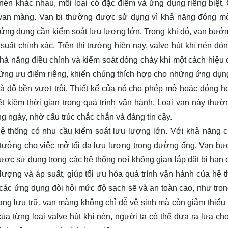
í nén khác nhau, mỗi loại có đặc điểm và ứng dụng riêng biệt. 
 van màng. Van bi thường được sử dụng vì khả năng đóng 
 ứng dụng cần kiểm soát lưu lượng lớn. Trong khi đó, van bướ
uất chính xác. Trên thị trường hiện nay, valve hút khí nén đón
hả năng điều chỉnh và kiểm soát dòng chảy khí một cách hiệu 
những ưu điểm riêng, khiến chúng thích hợp cho những ứng dụng
à độ bền vượt trội. Thiết kế của nó cho phép mở hoặc đóng h
ết kiệm thời gian trong quá trình vận hành. Loại van này thư
ng ngày, nhờ cấu trúc chắc chắn và đáng tin cậy.
hệ thống có nhu cầu kiểm soát lưu lượng lớn. Với khả năng 
 lý tưởng cho việc mở tối đa lưu lượng trong đường ống. Van b
được sử dụng trong các hệ thống nơi không gian lắp đặt bị hạn 
lượng và áp suất, giúp tối ưu hóa quá trình vận hành của hệ t
các ứng dụng đòi hỏi mức độ sạch sẽ và an toàn cao, như tro
ng lưu trữ, van màng không chỉ dễ vệ sinh mà còn giảm thiểu
a từng loại valve hút khí nén, người ta có thể đưa ra lựa chọ