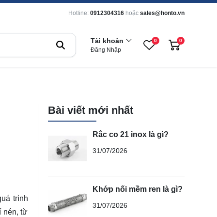
Hotline:
0912304316
hoặc
sales@honto.vn
Tài khoản
0
0
Đăng Nhập
Bài viết mới nhất
Rắc co 21 inox là gì?
31/07/2026
Khớp nối mềm ren là gì?
uá trình
31/07/2026
 nén, từ