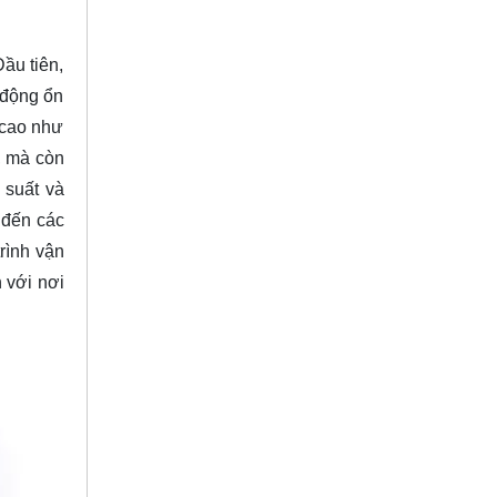
ầu tiên,
t động ổn
 cao như
, mà còn
 suất và
 đến các
trình vận
 với nơi