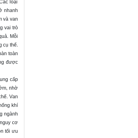
Các loại
mở nhanh
m và van
g vai trò
quả. Mỗi
 cụ thể.
oàn toàn
ờng được
cung cấp
ướm, nhờ
chế. Van
hống khí
ng ngành
 nguy cơ
n tối ưu