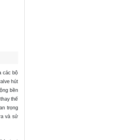
a các bộ
alve hút
động bền
 thay thế
an trọng
ựa và sử