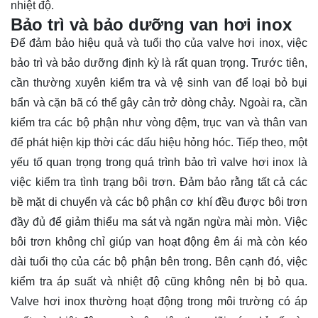
nhiệt độ.
Bảo trì và bảo dưỡng van hơi inox
Để đảm bảo hiệu quả và tuổi thọ của valve hơi inox, việc
bảo trì và bảo dưỡng định kỳ là rất quan trọng. Trước tiên,
cần thường xuyên kiểm tra và vệ sinh van để loại bỏ bụi
bẩn và cặn bã có thể gây cản trở dòng chảy. Ngoài ra, cần
kiểm tra các bộ phận như vòng đệm, trục van và thân van
để phát hiện kịp thời các dấu hiệu hỏng hóc. Tiếp theo, một
yếu tố quan trọng trong quá trình bảo trì valve hơi inox là
việc kiểm tra tình trạng bôi trơn. Đảm bảo rằng tất cả các
bề mặt di chuyển và các bộ phận cơ khí đều được bôi trơn
đầy đủ để giảm thiểu ma sát và ngăn ngừa mài mòn. Việc
bôi trơn không chỉ giúp van hoạt động êm ái mà còn kéo
dài tuổi thọ của các bộ phận bên trong. Bên cạnh đó, việc
kiểm tra áp suất và nhiệt độ cũng không nên bị bỏ qua.
Valve hơi inox thường hoạt động trong môi trường có áp