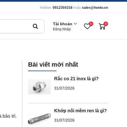
Hotline:
0912304316
hoặc
sales@honto.vn
Tài khoản
0
0
Đăng Nhập
Bài viết mới nhất
Rắc co 21 inox là gì?
31/07/2026
Khớp nối mềm ren là gì?
 bảo trì.
31/07/2026