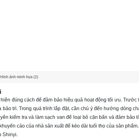
Hình ảnh minh họa (2)
i
hiện đúng cách để đảm bảo hiệu quả hoạt động tối ưu. Trước t
và bảo trì. Trong quá trình lắp đặt, cần chú ý đến hướng dòng c
uyên kiểm tra và làm sạch van để loại bỏ cặn bẩn và đảm bảo t
o khuyến cáo của nhà sản xuất để kéo dài tuổi thọ của sản phẩm.
 Shinyi.