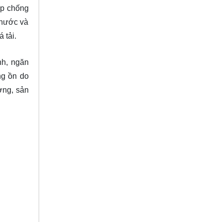
cấp chống
 nước và
 tải.
nh, ngăn
ng ồn do
ợng, sản