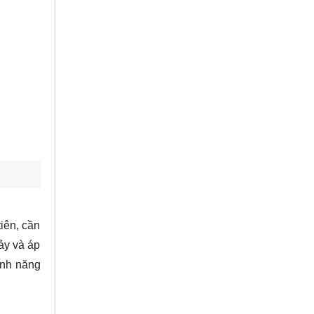
iên, cần
hảy và áp
ính năng