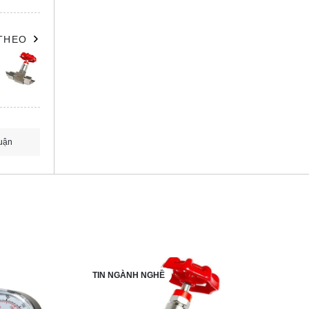
 THEO
uận
TIN NGÀNH NGHỀ