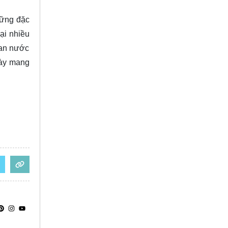
hững đặc
ại nhiều
van nước
này mang