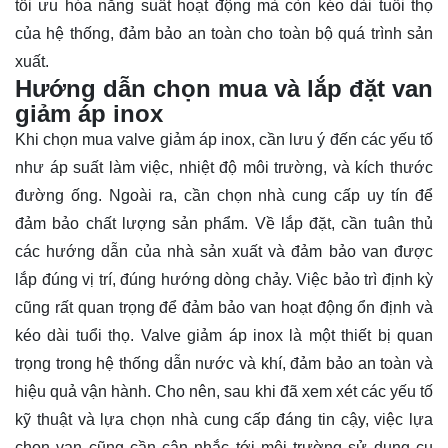
tối ưu hóa năng suất hoạt động mà còn kéo dài tuổi thọ
của hệ thống, đảm bảo an toàn cho toàn bộ quá trình sản
xuất.
Hướng dẫn chọn mua và lắp đặt van
giảm áp inox
Khi chọn mua valve giảm áp inox, cần lưu ý đến các yếu tố
như áp suất làm việc, nhiệt độ môi trường, và kích thước
đường ống. Ngoài ra, cần chọn nhà cung cấp uy tín để
đảm bảo chất lượng sản phẩm. Về lắp đặt, cần tuân thủ
các hướng dẫn của nhà sản xuất và đảm bảo van được
lắp đúng vị trí, đúng hướng dòng chảy. Việc bảo trì định kỳ
cũng rất quan trọng để đảm bảo van hoạt động ổn định và
kéo dài tuổi thọ. Valve giảm áp inox là một thiết bị quan
trọng trong hệ thống dẫn nước và khí, đảm bảo an toàn và
hiệu quả vận hành. Cho nên, sau khi đã xem xét các yếu tố
kỹ thuật và lựa chọn nhà cung cấp đáng tin cậy, việc lựa
chọn van cũng cần cân nhắc tới môi trường sử dụng cụ