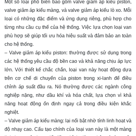
Một số loại phổ biến bao gồm valve giảm áp kiểu piston,
valve giảm áp kiểu màng, và valve giảm áp kiểu lò xo. Mỗi
loại có những đặc điểm và ứng dụng riêng, phù hợp cho
từng nhu cầu cụ thể của hệ thống. Việc lựa chọn loại van
phù hợp sẽ giúp tối ưu hóa hiệu suất và đảm bảo an toàn
cho hệ thống.
– Valve giảm áp kiểu piston: thường được sử dụng trong
các hệ thống yêu cầu độ bền cao và khả năng chịu áp lực
lớn. Với thiết kế chắc chắn, loại van này hoạt động dựa
trên cơ chế di chuyển của piston trong xi-lanh để điều
chỉnh áp suất đầu ra. Nó thường được các ngành công
nghiệp nặng, như dầu khí và hóa chất, lựa chọn vì khả
năng hoạt động ổn định ngay cả trong điều kiện khắc
nghiệt.
– Valve giảm áp kiểu màng: lại nổi bật nhờ tính linh hoạt và
độ nhạy cao. Cấu tạo chính của loại van này là một màng