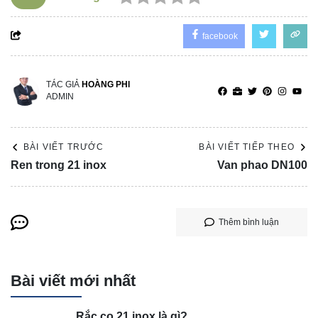
facebook
TÁC GIẢ
HOÀNG PHI
ADMIN
BÀI VIẾT TRƯỚC
BÀI VIẾT TIẾP THEO
Ren trong 21 inox
Van phao DN100
Thêm bình luận
Bài viết mới nhất
Rắc co 21 inox là gì?