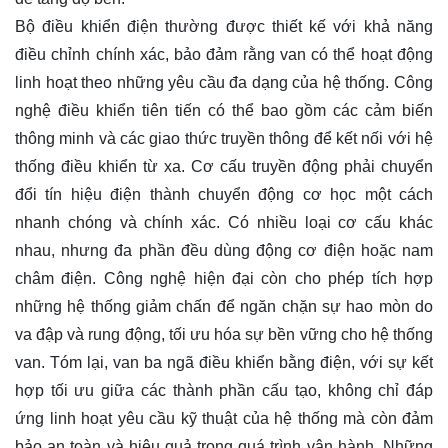
Bộ điều khiển điện thường được thiết kế với khả năng
điều chỉnh chính xác, bảo đảm rằng van có thể hoạt động
linh hoạt theo những yêu cầu đa dạng của hệ thống. Công
nghệ điều khiển tiên tiến có thể bao gồm các cảm biến
thông minh và các giao thức truyền thông để kết nối với hệ
thống điều khiển từ xa. Cơ cấu truyền động phải chuyển
đổi tín hiệu điện thành chuyển động cơ học một cách
nhanh chóng và chính xác. Có nhiều loại cơ cấu khác
nhau, nhưng đa phần đều dùng động cơ điện hoặc nam
châm điện. Công nghệ hiện đại còn cho phép tích hợp
những hệ thống giảm chấn để ngăn chặn sự hao mòn do
va đập và rung động, tối ưu hóa sự bền vững cho hệ thống
van. Tóm lại, van ba ngã điều khiển bằng điện, với sự kết
hợp tối ưu giữa các thành phần cấu tạo, không chỉ đáp
ứng linh hoạt yêu cầu kỹ thuật của hệ thống mà còn đảm
bảo an toàn và hiệu quả trong quá trình vận hành. Những