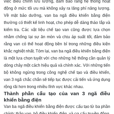
việc điều chỉnh lưu lượng, đảm bảo rằng hệ thống hoạt
động ở mức tối ưu mà không xảy ra lãng phí năng lượng.
Về mặt bảo dưỡng, van ba ngã điều khiển bằng điện
thường có thiết kế linh hoạt, cho phép dễ dàng tháo lắp và
kiểm tra. Các vật liệu chế tạo van cũng được lựa chọn
nhằm chống lại sự ăn mòn và chịu áp suất tốt, đảm bảo
rằng van có thể hoạt động bền bỉ trong những điều kiện
khắc nghiệt nhất. Tóm lại, van ba ngã điều khiển bằng điện
là một lựa chọn tuyệt vời cho những hệ thống cần quản lý
dòng chảy một cách hiệu quả và chính xác. Với những tiến
bộ không ngừng trong công nghệ chế tạo và điều khiển,
van 3 ngã chắc chắn sẽ tiếp tục được cải tiến và ứng dụng
rộng rãi hơn trong nhiều lĩnh vực khác nhau.
Thành phần cấu tạo của van 3 ngã điều
khiển bằng điện
Van ba ngã điều khiển bằng điện được cấu tạo từ ba phần
chính: thân van, bộ điều khiển điện, và cơ cấu truyền động.