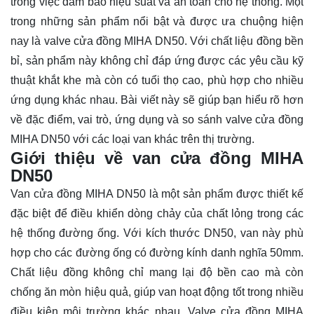
trong việc đảm bảo hiệu suất và an toàn cho hệ thống. Một
trong những sản phẩm nổi bật và được ưa chuộng hiện
nay là valve cửa đồng MIHA DN50. Với chất liệu đồng bền
bỉ, sản phẩm này không chỉ đáp ứng được các yêu cầu kỹ
thuật khắt khe mà còn có tuổi thọ cao, phù hợp cho nhiều
ứng dụng khác nhau. Bài viết này sẽ giúp bạn
hiểu rõ
hơn
về đặc điểm, vai trò, ứng dụng và so sánh valve cửa đồng
MIHA DN50 với các loại van khác trên thị trường.
Giới thiệu về van cửa đồng MIHA
DN50
Van cửa đồng MIHA DN50 là một sản phẩm được thiết kế
đặc biệt để điều khiển dòng chảy của chất lỏng trong các
hệ thống đường ống. Với kích thước DN50, van này phù
hợp cho các đường ống có đường kính danh nghĩa 50mm.
Chất liệu đồng không chỉ mang lại độ bền cao mà còn
chống ăn mòn hiệu quả, giúp van hoạt động tốt trong nhiều
điều kiện môi trường khác nhau. Valve cửa đồng MIHA