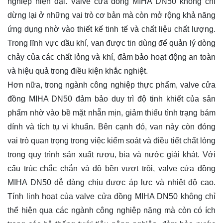
nghiệp hiện đại. Valve cửa đồng MIHA DN50 không chỉ
dừng lại ở những vai trò cơ bản mà còn mở rộng khả năng
ứng dụng nhờ vào thiết kế tinh tế và chất liệu chất lượng.
Trong lĩnh vực dầu khí, van được tin dùng để quản lý dòng
chảy của các chất lỏng và khí, đảm bảo hoạt động an toàn
và hiệu quả trong điều kiện khắc nghiệt.
Hơn nữa, trong ngành công nghiệp thực phẩm, valve cửa
đồng MIHA DN50 đảm bảo duy trì độ tinh khiết của sản
phẩm nhờ vào bề mặt nhẵn mịn, giảm thiểu tình trạng bám
dính và tích tụ vi khuẩn. Bên cạnh đó, van này còn đóng
vai trò quan trọng trong việc kiểm soát và điều tiết chất lỏng
trong quy trình sản xuất rượu, bia và nước giải khát. Với
cấu trúc chắc chắn và độ bền vượt trội, valve cửa đồng
MIHA DN50 dễ dàng chịu được áp lực và nhiệt độ cao.
Tính linh hoạt của valve cửa đồng MIHA DN50 không chỉ
thể hiện qua các ngành công nghiệp nặng mà còn có ích