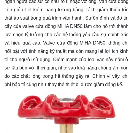
ngăn ngừa các sự cố như rò rỉ hoặc vỡ ống. Van cửa đồng
còn giúp tiết kiệm năng lượng bằng cách giảm thiểu tổn
thất áp suất trong quá trình vận hành. Sự ổn định và độ tin
cậy của valve cửa đồng MIHA DN50 làm cho nó trở thành
lựa chọn lý tưởng cho các hệ thống yêu cầu sự chính xác
và hiệu quả cao. Valve cửa đồng MIHA DN50 không chỉ
nổi bật với tính năng kỹ thuật mà còn mang lại lợi ích kinh
tế cho người sử dụng. Điểm mạnh của loại van này nằm ở
sự lâu bền với thời gian, nhờ vào khả năng chống ăn mòn
do các chất lỏng trong hệ thống gây ra. Chính vì vậy, chi
phí bảo trì cũng như thay thế thiết bị được giảm đáng kể.