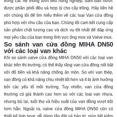
trong các hệ thống tưới tiêu nông nghiệp, đảm bảo nước
được phân phối đều và hợp lý cho cây trồng. Hãy
liên hệ
với chúng tôi để tìm hiểu thêm về các loại Van cửa đồng
phù hợp với nhu cầu của bạn. Chúng tôi cam kết cung cấp
sản phẩm chất lượng cao và dịch vụ tốt nhất để đáp ứng
mọi yêu cầu của bạn trong lĩnh vực ống inox và Valve inox.
So sánh van cửa đồng MIHA DN50
với các loại van khác
Khi so sánh valve cửa đồng MIHA DN50 với các loại van
khác trên thị trường, có thể thấy rằng van cửa đồng nổi bật
với độ bền và khả năng chống ăn mòn. So với van thép,
van đồng có khả năng chịu nhiệt tốt hơn và ít bị ảnh hưởng
bởi các yếu tố môi trường. Tuy nhiên, van cửa đồng
thường có giá thành cao hơn so với các loại van nhựa,
nhưng bù lại, tuổi thọ và hiệu suất của van đồng vượt trội
hơn hẳn. Ngoài ra, valve cửa đồng MIHA DN50 còn có
thiết kế linh hoạt, dễ dàng lắp đặt và bảo trì, giúp tiết kiệm