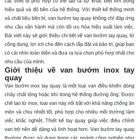
các thiết bị phù hợp có thể tạo ra sự khác biệt lớn trong
hiệu quả và độ bền của hệ thống. Với thiết kế thông minh
và chất liệu bền bỉ, van bướm tay quay không chỉ đáp ứng
nhu cầu vận hành mà còn tối ưu hóa hiệu suất làm việc.
Bài viết này sẽ
giới thiệu
chi tiết về van bướm tay quay, từ
công dụng, lợi ích cho đến cách lắp đặt và bảo trì, giúp bạn
có cái nhìn toàn diện và đưa ra lựa chọn phù hợp nhất cho
nhu cầu của mình.
Giới thiệu về van bướm inox tay
quay
Van bướm inox tay quay là một loại van điều khiển dòng
chảy chất lỏng hoặc khí trong hệ thống đường ống. Được
chế tạo từ inox, loại van này nổi bật với khả năng chống ăn
mòn và chịu nhiệt tốt, phù hợp cho nhiều môi trường làm
việc khắc nghiệt. Thiết kế tay quay giúp việc điều chỉnh
van trở nên dễ dàng và linh hoạt hơn. Van bướm tay quay
thường được sử dụng trong các ngành công nghiệp như