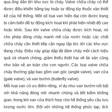
qua ống dẫn tới khu vực bị cháy. Valve chữa cháy có thể
được điều khiển bằng tay hoặc tự động tùy thuộc vào thiết
kế của hệ thống. Một số loại van hiện đại còn được trang
bị cảm biến để tự động kích hoạt khi phát hiện nhiệt độ cao
hoặc khói. Sau khi valve chữa cháy được kích hoạt, nó
cho phép dòng chảy mạnh mẽ của nước hoặc các chất
chữa cháy cần thiết tiếp cận ngay lập tức tới các khu vực
đang cháy. Điều này giúp dập tắt đám cháy một cách hiệu
quả và nhanh chóng, giảm thiểu thiệt hại về tài sản cũng
như bảo vệ an toàn cho con người. Các loại valve chữa
cháy thường gặp bao gồm van góc (angle valve), van cửa
(gate valve), và van bướm (butterfly valve).
Mỗi loại van có ưu điểm riêng, ví dụ như van bướm nổi bật
với khả năng đóng mở nhanh chóng và tiết kiệm không
gian, trong khi van cửa thích hợp cho hệ thống yêu cầu lưu
lượng nước lớn. Đối với những hệ thống phức tạp, tích