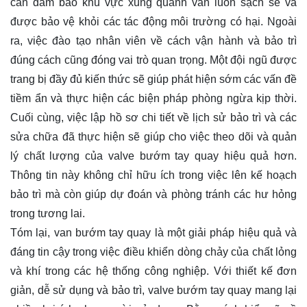
cần đảm bảo khu vực xung quanh van luôn sạch sẽ và
được bảo vệ khỏi các tác động môi trường có hại. Ngoài
ra, việc đào tạo nhân viên về cách vận hành và bảo trì
đúng cách cũng đóng vai trò quan trọng. Một đội ngũ được
trang bị đầy đủ kiến thức sẽ giúp phát hiện sớm các vấn đề
tiềm ẩn và thực hiện các biện pháp phòng ngừa kịp thời.
Cuối cùng, việc lập hồ sơ chi tiết về lịch sử bảo trì và các
sửa chữa đã thực hiện sẽ giúp cho việc theo dõi và quản
lý chất lượng của valve bướm tay quay hiệu quả hơn.
Thông tin này không chỉ hữu ích trong việc lên kế hoạch
bảo trì mà còn giúp dự đoán và phòng tránh các hư hỏng
trong tương lai.
Tóm lại, van bướm tay quay là một giải pháp hiệu quả và
đáng tin cậy trong việc điều khiển dòng chảy của chất lỏng
và khí trong các hệ thống công nghiệp. Với thiết kế đơn
giản, dễ sử dụng và bảo trì, valve bướm tay quay mang lại