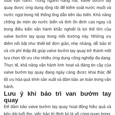
suất vận hành. Trong ngành hàng hải, valve bướm tay
quay được ứng dụng rộng rãi để kiểm soát nước muối và
nước ngọt trong hệ thống ống dẫn trên tàu biển. Khả năng
chống ăn mòn do nước biển và tính ổn định cao ngay cả
trong điều kiện vận hành khắc nghiệt là lợi thế lớn của
valve bướm tay quay trong môi trường này. Những ưu
điểm nổi bật như thiết kế đơn giản, nhẹ nhàng, dễ bảo trì
và chi phí thấp đã giúp valve bướm tay quay trở thành một
lựa chọn tối ưu cho nhiều ứng dụng công nghiệp đa dạng.
Thực tế, khả năng vận hành linh hoạt và đáng tin cậy của
valve bướm tay quay đang ngày càng được khai thác để
tối ưu hóa quá trình sản xuất và đảm bảo an toàn trong vận
hành.
Lưu ý khi bảo trì van bướm tay
quay
Để đảm bảo valve bướm tay quay hoạt động hiệu quả và
kéo dài tuổi thọ, việc bảo trì định kỳ là vô cùng quan trọng.