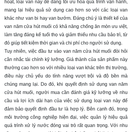
hoạt, loại van này dễ dàng tối ưu hóa quá trình vận hành,
mang lại hiệu quả sử dụng cao hơn so với các loại van
khác như van bi hay van bướm. Đáng chú ý là thiết kế của
van năm cửa hút muối có khả năng chống ăn mòn ưu việt,
làm tăng đáng kể tuổi thọ và giảm thiểu nhu cầu bảo trì, từ
đó giúp tiết kiệm thời gian và chi phí cho người sử dụng.
Tuy nhiên, việc đầu tư vào van năm cửa hút muối đòi hỏi
cân nhắc tài chính kỹ lưỡng. Giá thành của sản phẩm này
thường cao hơn so với nhiều loại van khác trên thị trường,
điều này chủ yếu do tính năng vượt trội và độ bền mà
chúng mang lại. Do đó, khi quyết định sử dụng van năm
cửa hút muối, người mua cần đánh giá kỹ lưỡng về nhu
cầu và lợi ích dài hạn của việc sử dụng loại van này để
đảm bảo quyết định đầu tư là hợp lý. Bên cạnh đó, trong
môi trường công nghiệp hiện đại, việc quản lý hiệu quả
quá trình xử lý nước đóng vai trò rất quan trọng. Với nhu