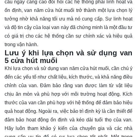
cầu ngày càng cao đòi hỏi các hệ thống phải linh hoạt và
ổn định, van năm cửa hút muối trở thành một lựa chọn lý
tưởng nhờ khả năng tối ưu mà nó cung cấp. Sự linh hoạt
và độ tin cậy của loại van này đã chứng minh là một đầu tư
có giá trị cho các hệ thống cần sự chính xác và hiệu quả
trong vận hành.
Lưu ý khi lựa chọn và sử dụng van
5 cửa hút muối
Khi lựa chọn và sử dụng van năm cửa hút muối, cần chú ý
đến các yếu tố như chất liệu, kích thước, và khả năng điều
chỉnh của van. Đảm bảo rằng van được làm từ vật liệu
chịu ăn mòn và phù hợp với môi trường hoạt động. Kích
thước của van cần phù hợp với hệ thống để đảm bảo hiệu
quả hoạt động. Ngoài ra, việc bảo trì định kỳ là cần thiết để
đảm bảo hoạt động ổn định và kéo dài tuổi thọ của van.
Hãy luôn tham khảo ý kiến của chuyên gia và các nhà
cung cấp uy tín để có sự lựa chọn tốt nhất. Một trong