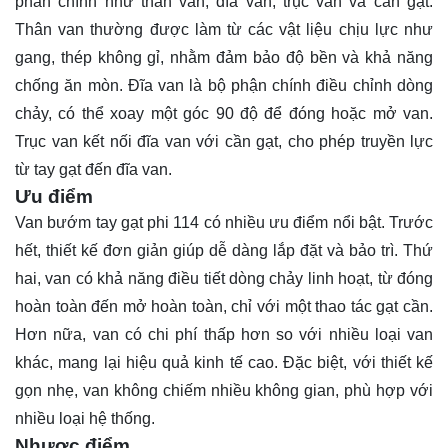
phần chính như thân van, đĩa van, trục van và cần gạt.
Thân van thường được làm từ các vật liệu chịu lực như
gang, thép không gỉ, nhằm đảm bảo độ bền và khả năng
chống ăn mòn. Đĩa van là bộ phận chính điều chỉnh dòng
chảy, có thể xoay một góc 90 độ để đóng hoặc mở van.
Trục van kết nối đĩa van với cần gạt, cho phép truyền lực
từ tay gạt đến đĩa van.
Ưu điểm
Van bướm tay gạt phi 114 có nhiều ưu điểm nổi bật. Trước
hết, thiết kế đơn giản giúp dễ dàng lắp đặt và bảo trì. Thứ
hai, van có khả năng điều tiết dòng chảy linh hoạt, từ đóng
hoàn toàn đến mở hoàn toàn, chỉ với một thao tác gạt cần.
Hơn nữa, van có chi phí thấp hơn so với nhiều loại van
khác, mang lại hiệu quả kinh tế cao. Đặc biệt, với thiết kế
gọn nhẹ, van không chiếm nhiều không gian, phù hợp với
nhiều loại hệ thống.
Nhược điểm