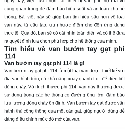
ngày nay, việc lựa chọn các thiết bị van phù hợp là vô
cùng quan trọng để đảm bảo hiệu suất và an toàn cho hệ
thống. Bài viết này sẽ giúp bạn
tìm hiểu
sâu hơn về loại
van này, từ cấu tạo, ưu nhược điểm cho đến ứng dụng
thực tế. Qua đó, bạn sẽ có cái nhìn toàn diện và có thể đưa
ra quyết định lựa chọn phù hợp cho hệ thống của mình.
Tìm hiểu về van bướm tay gạt phi
114
Van bướm tay gạt phi 114 là gì
Van bướm tay gạt phi 114 là một loại van được thiết kế với
đĩa van hình tròn, có khả năng xoay quanh trục để điều tiết
dòng chảy. Với kích thước phi 114, van này thường được
sử dụng trong các hệ thống có đường ống lớn, đảm bảo
lưu lượng dòng chảy ổn định. Van bướm tay gạt được vận
hành thủ công thông qua một cần gạt, giúp người dùng dễ
dàng điều chỉnh mức độ mở của van.