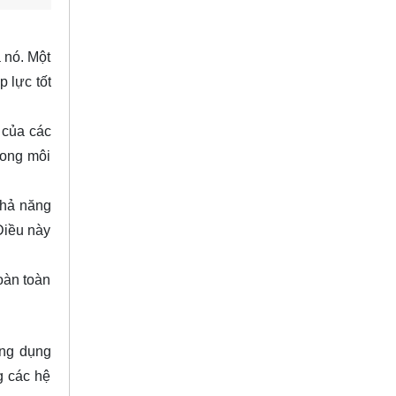
 nó. Một
 lực tốt
 của các
rong môi
khả năng
Điều này
oàn toàn
ứng dụng
g các hệ