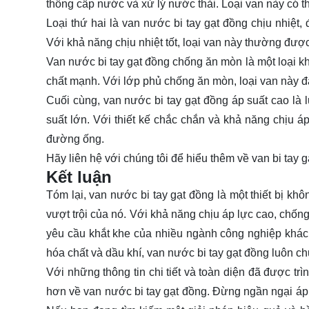
thống cấp nước và xử lý nước thải. Loại van này có thi
Loại thứ hai là van nước bi tay gạt đồng chịu nhiệt,
Với khả năng chịu nhiệt tốt, loại van này thường đượ
Van nước bi tay gạt đồng chống ăn mòn là một loại k
chất mạnh. Với lớp phủ chống ăn mòn, loại van này đ
Cuối cùng, van nước bi tay gạt đồng áp suất cao là
suất lớn. Với thiết kế chắc chắn và khả năng chịu á
đường ống.
Hãy
liên hệ
với chúng tôi để hiểu thêm về van bi tay g
Kết luận
Tóm lại, van nước bi tay gạt đồng là một thiết bị k
vượt trội của nó. Với khả năng chịu áp lực cao, chốn
yêu cầu khắt khe của nhiều ngành công nghiệp khác
hóa chất và dầu khí, van nước bi tay gạt đồng luôn ch
Với những thông tin chi tiết và toàn diện đã được trì
hơn về van nước bi tay gạt đồng. Đừng ngần ngại áp 