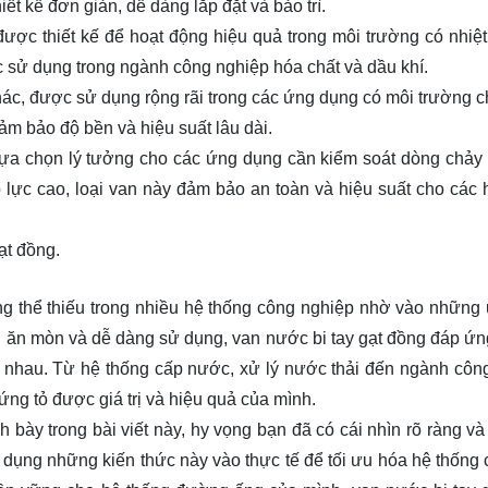
ết kế đơn giản, dễ dàng lắp đặt và bảo trì.
 được thiết kế để hoạt động hiệu quả trong môi trường có nhiệt
c sử dụng trong ngành công nghiệp hóa chất và dầu khí.
hác, được sử dụng rộng rãi trong các ứng dụng có môi trường 
ảm bảo độ bền và hiệu suất lâu dài.
 lựa chọn lý tưởng cho các ứng dụng cần kiểm soát dòng chảy
p lực cao, loại van này đảm bảo an toàn và hiệu suất cho các 
ạt đồng.
hông thể thiếu trong nhiều hệ thống công nghiệp nhờ vào những
g ăn mòn và dễ dàng sử dụng, van nước bi tay gạt đồng đáp ứng
 nhau. Từ hệ thống cấp nước, xử lý nước thải đến ngành côn
ứng tỏ được giá trị và hiệu quả của mình.
nh bày trong bài viết này, hy vọng bạn đã có cái nhìn rõ ràng v
dụng những kiến thức này vào thực tế để tối ưu hóa hệ thống 