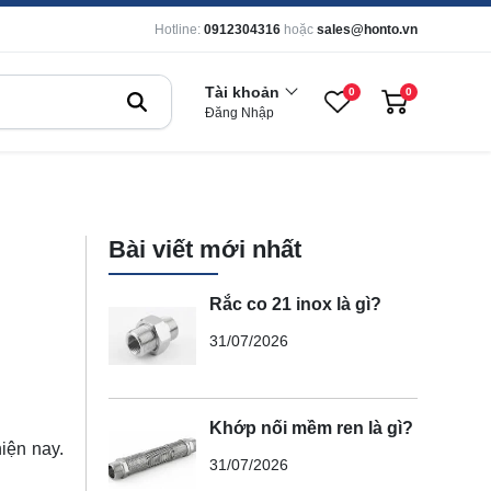
Hotline:
0912304316
hoặc
sales@honto.vn
Tài khoản
0
0
Đăng Nhập
Bài viết mới nhất
Rắc co 21 inox là gì?
31/07/2026
Khớp nối mềm ren là gì?
hiện nay.
31/07/2026