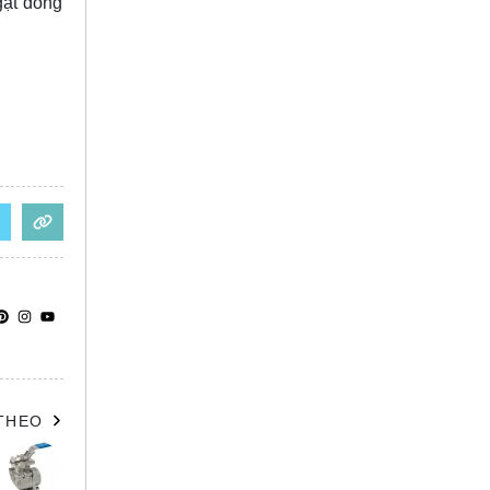
gạt đồng
 THEO