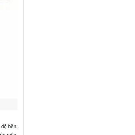
à độ bền.
yên môn,