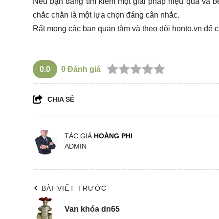
Nếu bạn đang tìm kiếm một giải pháp hiệu quả và 
chắc chắn là một lựa chọn đáng cân nhắc.
Rất mong các bạn quan tâm và theo dõi
honto.vn
để c
0.0
0
Đánh giá
CHIA SẺ
TÁC GIẢ
HOÀNG PHI
ADMIN
BÀI VIẾT TRƯỚC
Van khóa dn65