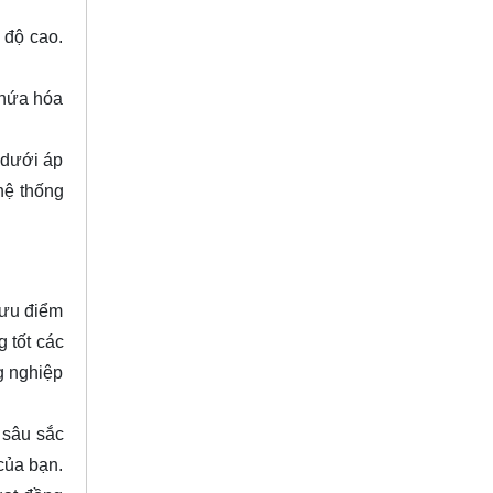
 độ cao.
chứa hóa
 dưới áp
hệ thống
 ưu điểm
 tốt các
g nghiệp
à sâu sắc
của bạn.