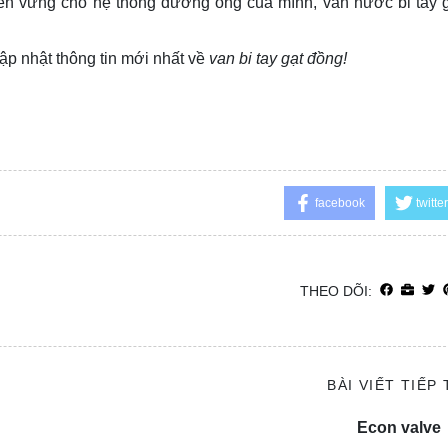
bền vững cho hệ thống đường ống của mình, van nước bi tay 
ập nhật thông tin mới nhất về
van bi tay gạt đồng!
facebook
twitter
THEO DÕI:
BÀI VIẾT TIẾP
Econ valve