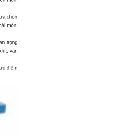
lựa chọn
mài mòn,
an trọng
hít, van
 ưu điểm