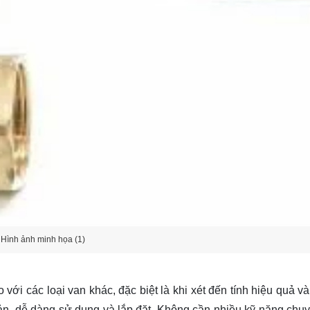
Hình ảnh minh họa (1)
với các loại van khác, đặc biệt là khi xét đến tính hiệu quả v
giản, dễ dàng sử dụng và lắp đặt. Không cần nhiều kỹ năng chu