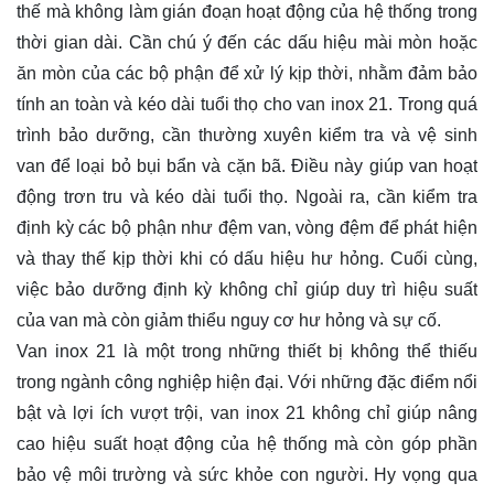
thế mà không làm gián đoạn hoạt động của hệ thống trong
thời gian dài. Cần chú ý đến các dấu hiệu mài mòn hoặc
ăn mòn của các bộ phận để xử lý kịp thời, nhằm đảm bảo
tính an toàn và kéo dài tuổi thọ cho van inox 21. Trong quá
trình bảo dưỡng, cần thường xuyên kiểm tra và vệ sinh
van để loại bỏ bụi bẩn và cặn bã. Điều này giúp van hoạt
động trơn tru và kéo dài tuổi thọ. Ngoài ra, cần kiểm tra
định kỳ các bộ phận như đệm van, vòng đệm để phát hiện
và thay thế kịp thời khi có dấu hiệu hư hỏng. Cuối cùng,
việc bảo dưỡng định kỳ không chỉ giúp duy trì hiệu suất
của van mà còn giảm thiểu nguy cơ hư hỏng và sự cố.
Van inox 21 là một trong những thiết bị không thể thiếu
trong ngành công nghiệp hiện đại. Với những đặc điểm nổi
bật và lợi ích vượt trội, van inox 21 không chỉ giúp nâng
cao hiệu suất hoạt động của hệ thống mà còn góp phần
bảo vệ môi trường và sức khỏe con người. Hy vọng qua