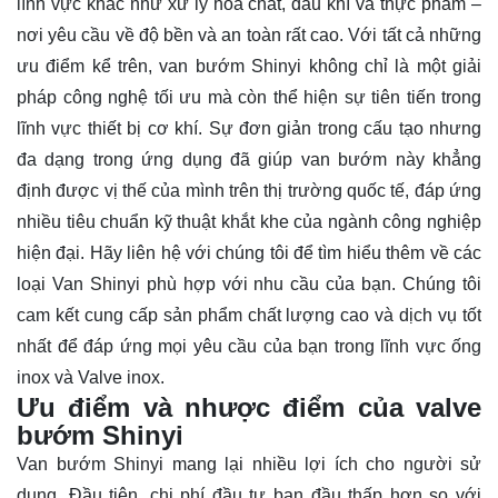
lĩnh vực khác như xử lý hóa chất, dầu khí và thực phẩm –
nơi yêu cầu về độ bền và an toàn rất cao. Với tất cả những
ưu điểm kể trên, van bướm Shinyi không chỉ là một giải
pháp công nghệ tối ưu mà còn thể hiện sự tiên tiến trong
lĩnh vực thiết bị cơ khí. Sự đơn giản trong cấu tạo nhưng
đa dạng trong ứng dụng đã giúp van bướm này khẳng
định được vị thế của mình trên thị trường quốc tế, đáp ứng
nhiều tiêu chuẩn kỹ thuật khắt khe của ngành công nghiệp
hiện đại. Hãy
liên hệ
với chúng tôi để tìm hiểu thêm về các
loại Van Shinyi phù hợp với nhu cầu của bạn. Chúng tôi
cam kết cung cấp sản phẩm chất lượng cao và dịch vụ tốt
nhất để đáp ứng mọi yêu cầu của bạn trong lĩnh vực ống
inox và Valve inox.
Ưu điểm và nhược điểm của valve
bướm Shinyi
Van bướm Shinyi mang lại nhiều lợi ích cho người sử
dụng. Đầu tiên, chi phí đầu tư ban đầu thấp hơn so với