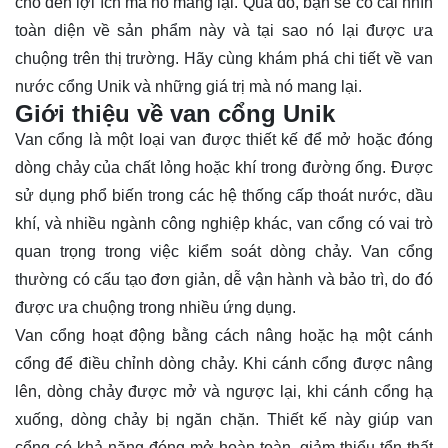
cho đến lợi ích mà nó mang lại. Qua đó, bạn sẽ có cái nhìn
toàn diện về sản phẩm này và tại sao nó lại được ưa
chuộng trên thị trường. Hãy cùng khám phá chi tiết về van
nước cổng Unik và những giá trị mà nó mang lại.
Giới thiệu về van cổng Unik
Van cổng là một loại van được thiết kế để mở hoặc đóng
dòng chảy của chất lỏng hoặc khí trong đường ống. Được
sử dụng phổ biến trong các hệ thống cấp thoát nước, dầu
khí, và nhiều ngành công nghiệp khác, van cổng có vai trò
quan trọng trong việc kiểm soát dòng chảy. Van cổng
thường có cấu tạo đơn giản, dễ vận hành và bảo trì, do đó
được ưa chuộng trong nhiều ứng dụng.
Van cổng hoạt động bằng cách nâng hoặc hạ một cánh
cổng để điều chỉnh dòng chảy. Khi cánh cổng được nâng
lên, dòng chảy được mở và ngược lại, khi cánh cổng hạ
xuống, dòng chảy bị ngăn chặn. Thiết kế này giúp van
cổng có khả năng đóng mở hoàn toàn, giảm thiểu tổn thất