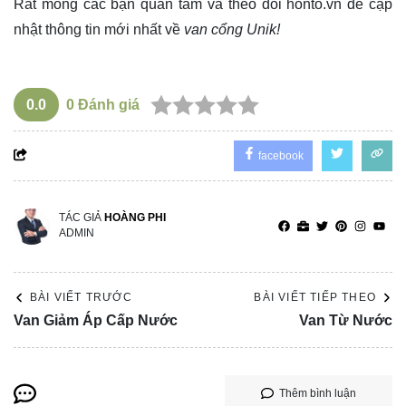
Rất mong các bạn quan tâm và theo dõi
honto.vn
để cập
nhật thông tin mới nhất về
van cổng Unik!
0.0
0
Đánh giá
facebook
TÁC GIẢ
HOÀNG PHI
ADMIN
BÀI VIẾT TRƯỚC
BÀI VIẾT TIẾP THEO
Van Giảm Áp Cấp Nước
Van Từ Nước
Thêm bình luận