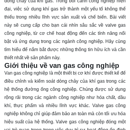
dòng chảy của khí gas. Trong bối cảnh công nghiệp hiện
đại, việc sử dụng khí gas trở thành một yếu tố không thể
thiếu trong nhiều lĩnh vực sản xuất và chế biến. Bài viết
này sẽ cung cấp cho bạn cái nhìn sâu sắc về valve gas
công nghiệp, từ cơ chế hoạt động đến các tính năng nổi
bật và ứng dụng trong các ngành công nghiệp. Hãy cùng
tìm hiểu
để nắm bắt được những thông tin hữu ích và cần
thiết nhất về sản phẩm này.
Giới thiệu về van gas công nghiệp
Van gas công nghiệp là một thiết bị cơ khí được thiết kế để
điều chỉnh và kiểm soát dòng chảy của khí gas trong các
hệ thống đường ống công nghiệp. Chúng được sử dụng
rộng rãi trong các ngành công nghiệp như hóa chất, dầu
khí, thực phẩm và nhiều lĩnh vực khác. Valve gas công
nghiệp không chỉ giúp đảm bảo an toàn mà còn tối ưu hóa
hiệu suất của hệ thống. Valve gas công nghiệp đóng một
vai trò quan trọng trong việc duy trì sự hoạt động ổn định