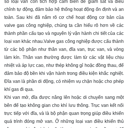
số loại van còn tích hợp cảm biến để giám sát và điều
chỉnh tự động, đảm bảo hệ thống hoạt động ổn định và an
toàn. Sau khi đã nắm rõ cơ chế hoạt động cơ bản của
valve gas công nghiệp, chúng ta cần hiểu rõ hơn về các
thành phần cấu tạo và nguyên lý vận hành chi tiết của các
loại van khác nhau.Valve gas công nghiệp được cấu thành
từ các bộ phận như thân van, đĩa van, trục van, và vòng
làm kín. Thân van thường được làm từ các vật liệu chịu
nhiệt và áp lực cao, như thép không gỉ hoặc đồng thau, để
đảm bảo độ bền khi vận hành trong điều kiện khắc nghiệt.
Đĩa van là phần di động, có nhiệm vụ chặn hoặc cho phép
khí gas đi qua.
Khi van mở, đĩa được nâng lên hoặc di chuyển sang một
bên để tạo không gian cho khí lưu thông. Trục van kết nối
trực tiếp với đĩa, và là bộ phận quan trọng giúp điều khiển
quá trình đóng mở van. Ở những loại van điều khiển thủ