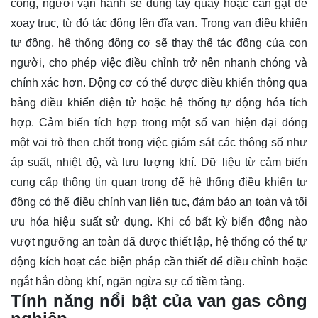
công, người vận hành sẽ dùng tay quay hoặc cần gạt để
xoay trục, từ đó tác động lên đĩa van. Trong van điều khiển
tự động, hệ thống động cơ sẽ thay thế tác động của con
người, cho phép việc điều chỉnh trở nên nhanh chóng và
chính xác hơn. Động cơ có thể được điều khiển thông qua
bảng điều khiển điện tử hoặc hệ thống tự động hóa tích
hợp. Cảm biến tích hợp trong một số van hiện đại đóng
một vai trò then chốt trong việc giám sát các thông số như
áp suất, nhiệt độ, và lưu lượng khí. Dữ liệu từ cảm biến
cung cấp thông tin quan trọng để hệ thống điều khiển tự
động có thể điều chỉnh van liên tục, đảm bảo an toàn và tối
ưu hóa hiệu suất sử dụng. Khi có bất kỳ biến động nào
vượt ngưỡng an toàn đã được thiết lập, hệ thống có thể tự
động kích hoạt các biện pháp cần thiết để điều chỉnh hoặc
ngắt hẳn dòng khí, ngăn ngừa sự cố tiềm tàng.
Tính năng nổi bật của van gas công