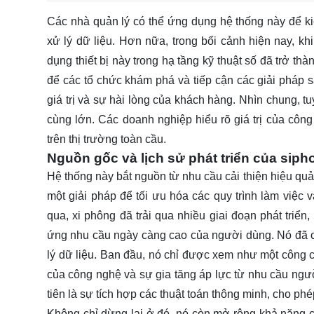
Các nhà quản lý có thể ứng dụng hệ thống này để kiể
xử lý dữ liệu. Hơn nữa, trong bối cảnh hiện nay, kh
dụng thiết bị này trong hạ tầng kỹ thuật số đã trở th
để các tổ chức khám phá và tiếp cận các giải pháp sá
giá trị và sự hài lòng của khách hàng. Nhìn chung, t
cùng lớn. Các doanh nghiệp hiểu rõ giá trị của côn
trên thị trường toàn cầu.
Nguồn gốc và lịch sử phát triển của siph
Hệ thống này bắt nguồn từ nhu cầu cải thiện hiệu quả
một giải pháp để tối ưu hóa các quy trình làm việc 
qua, xi phông đã trải qua nhiều giai đoạn phát tri
ứng nhu cầu ngày càng cao của người dùng. Nó đã ch
lý dữ liệu. Ban đầu, nó chỉ được xem như một công cụ
của công nghệ và sự gia tăng áp lực từ nhu cầu ng
tiên là sự tích hợp các thuật toán thông minh, cho p
Không chỉ dừng lại ở đó, nó còn mở rộng khả năng c