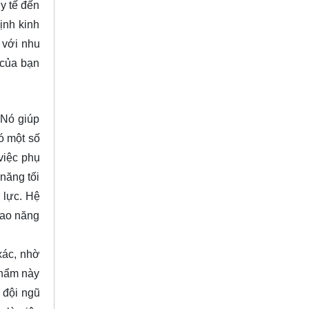
y tế đến
ịnh kinh
 với nhu
 của bạn
 Nó giúp
có một số
việc phụ
năng tối
 lực. Hệ
cao năng
xác, nhờ
phẩm này
 đội ngũ