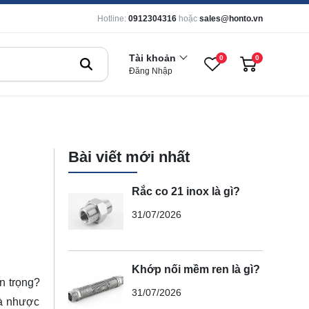
Hotline:
0912304316
hoặc
sales@honto.vn
Tài khoản
0
0
Đăng Nhập
Bài viết mới nhất
Rắc co 21 inox là gì?
31/07/2026
Khớp nối mềm ren là gì?
n trọng?
31/07/2026
và nhược