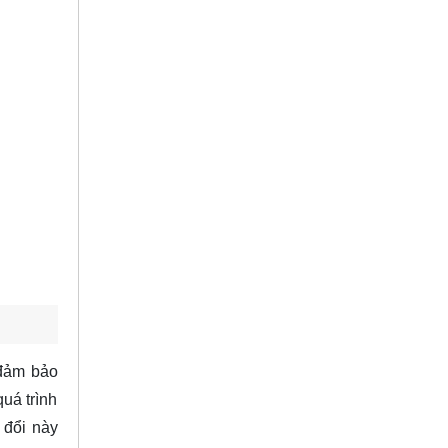
 đảm bảo
uá trình
 đổi này