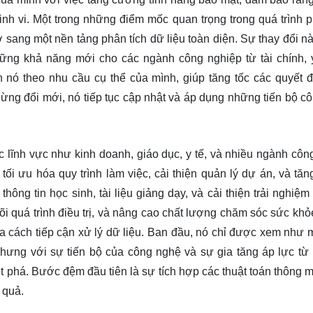
h vi. Một trong những điểm mốc quan trọng trong quá trình ph
 sang một nền tảng phân tích dữ liệu toàn diện. Sự thay đổi n
hững khả năng mới cho các ngành công nghiệp từ tài chính, 
 nó theo nhu cầu cụ thể của mình, giúp tăng tốc các quyết đ
ừng đổi mới, nó tiếp tục cập nhật và áp dụng những tiến bộ c
 lĩnh vực như kinh doanh, giáo dục, y tế, và nhiều ngành côn
ối ưu hóa quy trình làm việc, cải thiện quản lý dự án, và tă
hông tin học sinh, tài liệu giảng dạy, và cải thiện trải nghiệm
dõi quá trình điều trị, và nâng cao chất lượng chăm sóc sức khỏ
a cách tiếp cận xử lý dữ liệu. Ban đầu, nó chỉ được xem như 
 nhưng với sự tiến bộ của công nghệ và sự gia tăng áp lực từ
phá. Bước đệm đầu tiên là sự tích hợp các thuật toán thông m
u quả.