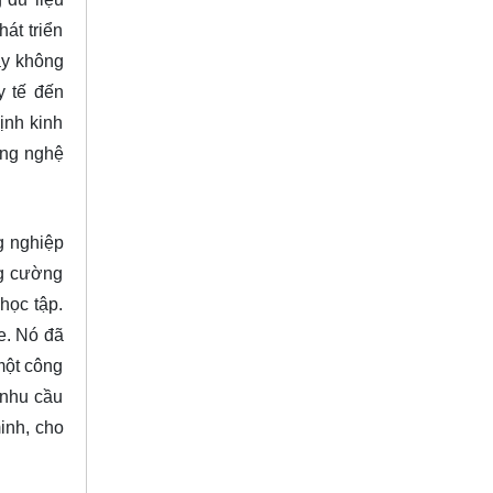
át triển
ày không
y tế đến
ịnh kinh
ông nghệ
g nghiệp
ng cường
 học tập.
e. Nó đã
một công
 nhu cầu
inh, cho