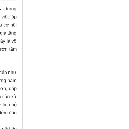
ác trong
 việc áp
ra cơ hội
gia tăng
ày là vô
vươn tầm
riển như
hững năm
hơn, đáp
p cận xử
 tiến bộ
 đệm đầu
 dữ liệu