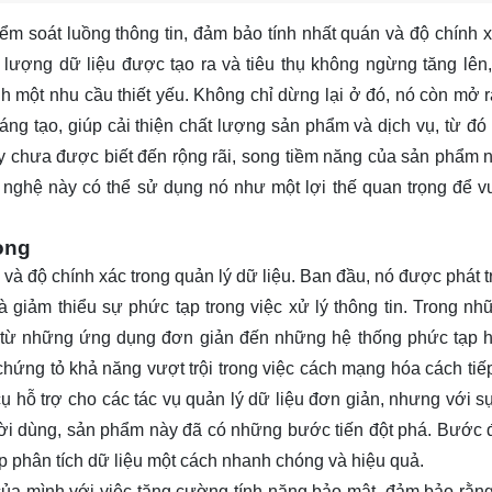
m soát luồng thông tin, đảm bảo tính nhất quán và độ chính x
i lượng dữ liệu được tạo ra và tiêu thụ không ngừng tăng lên,
ành một nhu cầu thiết yếu. Không chỉ dừng lại ở đó, nó còn mở 
ng tạo, giúp cải thiện chất lượng sản phẩm và dịch vụ, từ đó 
uy chưa được biết đến rộng rãi, song tiềm năng của sản phẩm n
g nghệ này có thể sử dụng nó như một lợi thế quan trọng để 
ong
 và độ chính xác trong quản lý dữ liệu. Ban đầu, nó được phát t
và giảm thiểu sự phức tạp trong việc xử lý thông tin. Trong n
ển, từ những ứng dụng đơn giản đến những hệ thống phức tạp 
ứng tỏ khả năng vượt trội trong việc cách mạng hóa cách tiế
 hỗ trợ cho các tác vụ quản lý dữ liệu đơn giản, nhưng với sự
ười dùng, sản phẩm này đã có những bước tiến đột phá. Bước
hép phân tích dữ liệu một cách nhanh chóng và hiệu quả.
ủa mình với việc tăng cường tính năng bảo mật, đảm bảo rằng