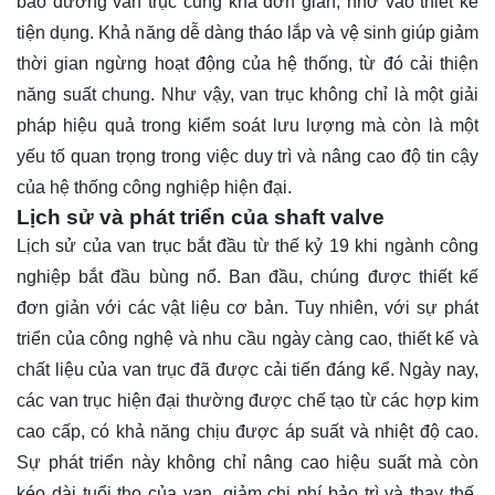
bảo dưỡng van trục cũng khá đơn giản, nhờ vào thiết kế
tiện dụng. Khả năng dễ dàng tháo lắp và vệ sinh giúp giảm
thời gian ngừng hoạt động của hệ thống, từ đó cải thiện
năng suất chung. Như vậy, van trục không chỉ là một giải
pháp hiệu quả trong kiểm soát lưu lượng mà còn là một
yếu tố quan trọng trong việc duy trì và nâng cao độ tin cậy
của hệ thống công nghiệp hiện đại.
Lịch sử và phát triển của shaft valve
Lịch sử của van trục bắt đầu từ thế kỷ 19 khi ngành công
nghiệp bắt đầu bùng nổ. Ban đầu, chúng được thiết kế
đơn giản với các vật liệu cơ bản. Tuy nhiên, với sự phát
triển của công nghệ và nhu cầu ngày càng cao, thiết kế và
chất liệu của van trục đã được cải tiến đáng kể. Ngày nay,
các van trục hiện đại thường được chế tạo từ các hợp kim
cao cấp, có khả năng chịu được áp suất và nhiệt độ cao.
Sự phát triển này không chỉ nâng cao hiệu suất mà còn
kéo dài tuổi thọ của van, giảm chi phí bảo trì và thay thế.