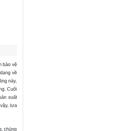
m bảo vệ
 dạng về
ăng này,
ng. Cuối
sản xuất
vậy, lựa
g, chúng