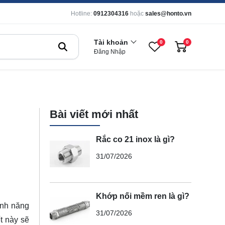
Hotline:
0912304316
hoặc
sales@honto.vn
Tài khoản
0
0
Đăng Nhập
Bài viết mới nhất
Rắc co 21 inox là gì?
31/07/2026
Khớp nối mềm ren là gì?
ính năng
31/07/2026
t này sẽ