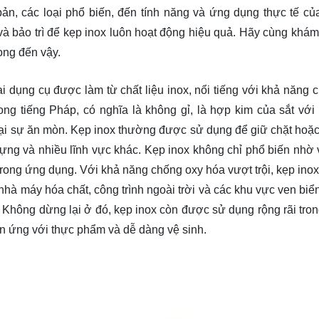
bản, các loại phổ biến, đến tính năng và ứng dụng thực tế củ
và bảo trì để kẹp inox luôn hoạt động hiệu quả. Hãy cùng
khám
rọng đến vậy.
oại dụng cụ được làm từ chất liệu inox, nổi tiếng với khả năng 
rong tiếng Pháp, có nghĩa là không gỉ, là hợp kim của sắt với t
lại sự ăn mòn. Kẹp inox thường được sử dụng để giữ chặt hoặc
 dựng và nhiều lĩnh vực khác. Kẹp inox không chỉ phổ biến nhờ 
trong ứng dụng. Với khả năng chống oxy hóa vượt trội, kẹp ino
à máy hóa chất, công trình ngoài trời và các khu vực ven biển
. Không dừng lại ở đó, kẹp inox còn được sử dụng rộng rãi tro
 ứng với thực phẩm và dễ dàng vệ sinh.