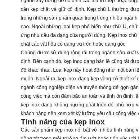
ngành xây dựng để cố định các thanh thép hoặc ống.
cần kẹp chặt và giữ cố định. Kẹp chữ L thường đượ
trong những sản phẩm quan trọng trong nhiều ngành 
cao. Ngoài những loại kẹp phổ biến như chữ U, chữ 
ứng nhu cầu đa dạng của người dùng. Kẹp inox chữ V
chặt các vật liệu có dạng trụ tròn hoặc dạng góc.
Chúng được sử dụng rộng rãi trong ngành sản xuất và
định. Bên cạnh đó, kẹp inox dạng bản lề cũng rất đư
độ khác nhau. Loại kẹp này hoạt động như một bản lề,
muốn. Ngoài ra, kẹp inox dạng kẹp vòng có thiết kế
ngành công nghiệp điện và truyền thông để gọn gàng
công việc mà còn đảm bảo an toàn và tính ổn định lâu
kẹp inox đang không ngừng phát triển để phù hợp vớ
khách hàng nên xem xét kỹ lưỡng yêu cầu công việc và
Tính năng của kẹp inox
Các sản phẩm kẹp inox nổi bật với nhiều tính năng vư
động tốt trong môi trường ẩm ướt hoặc tiếp xúc với 