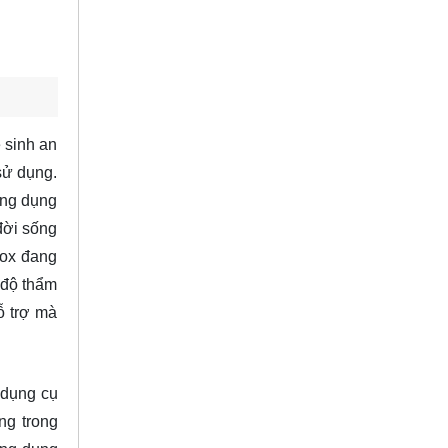
 sinh an
sử dụng.
ứng dụng
đời sống
nox đang
 độ thẩm
ỗ trợ mà
 dụng cụ
ng trong