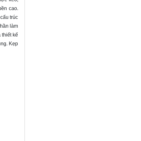
bền cao.
cấu trúc
phần làm
 thiết kế
ụng. Kẹp