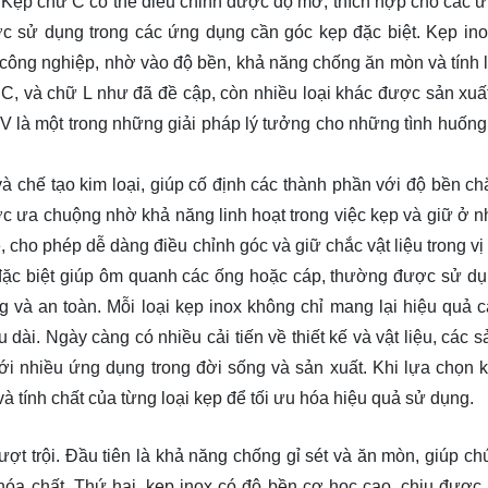
 Kẹp chữ C có thể điều chỉnh được độ mở, thích hợp cho các 
c sử dụng trong các ứng dụng cần góc kẹp đặc biệt. Kẹp ino
công nghiệp, nhờ vào độ bền, khả năng chống ăn mòn và tính l
C, và chữ L như đã đề cập, còn nhiều loại khác được sản xuấ
 là một trong những giải pháp lý tưởng cho những tình huống
 chế tạo kim loại, giúp cố định các thành phần với độ bền ch
ợc ưa chuộng nhờ khả năng linh hoạt trong việc kẹp và giữ ở n
 cho phép dễ dàng điều chỉnh góc và giữ chắc vật liệu trong vị 
 đặc biệt giúp ôm quanh các ống hoặc cáp, thường được sử dụ
 và an toàn. Mỗi loại kẹp inox không chỉ mang lại hiệu quả c
 dài. Ngày càng có nhiều cải tiến về thiết kế và vật liệu, các 
i nhiều ứng dụng trong đời sống và sản xuất. Khi lựa chọn k
 tính chất của từng loại kẹp để tối ưu hóa hiệu quả sử dụng.
ợt trội. Đầu tiên là khả năng chống gỉ sét và ăn mòn, giúp ch
hóa chất. Thứ hai, kẹp inox có độ bền cơ học cao, chịu được 