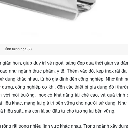
Hình minh họa (2)
giản hơn, giúp duy trì vẻ ngoài sáng đẹp qua thời gian và đả
n cao như ngành thực phẩm, y tế. Thêm vào đó, kẹp inox rất đa
sử dụng khác nhau, từ hộ gia đình đến công nghiệp. Nhờ tính n
 dựng, công nghiệp cơ khí, đến các thiết bị gia dụng đời thườ
n với môi trường. Inox có khả năng tái chế cao, và quá trình 
 liệu khác, mang lại giá trị bền vững cho người sử dụng. Như 
và hiệu suất, mà còn là sự đầu tư cho tương lai bền vững.
 rộng rãi trong nhiều lĩnh vực khác nhau. Trong ngành xây dựn