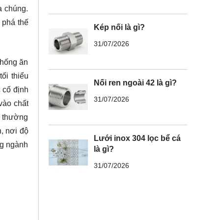
a chúng.
 phá
thế
Kép nối là gì?
31/07/2026
chống ăn
ối thiểu
Nối ren ngoài 42 là gì?
 cố định
31/07/2026
vào chất
x thường
, nơi độ
Lưới inox 304 lọc bể cá
ng ngành
là gì?
31/07/2026