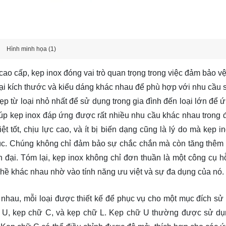
Hình minh họa (1)
o cấp, kẹp inox đóng vai trò quan trọng trong việc đảm bảo vệ
oại kích thước và kiểu dáng khác nhau để phù hợp với nhu cầu 
ẹp từ loại nhỏ nhất để sử dụng trong gia đình đến loại lớn để 
úp kẹp inox đáp ứng được rất nhiều nhu cầu khác nhau trong 
t tốt, chịu lực cao, và ít bị biến dạng cũng là lý do mà kẹp i
trúc. Chúng không chỉ đảm bảo sự chắc chắn mà còn tăng thêm
 đại. Tóm lại, kẹp inox không chỉ đơn thuần là một công cụ h
ghề khác nhau nhờ vào tính năng ưu việt và sự đa dụng của nó.
c nhau, mỗi loại được thiết kế để phục vụ cho một mục đích sử
hữ U, kẹp chữ C, và kẹp chữ L. Kẹp chữ U thường được sử dụ