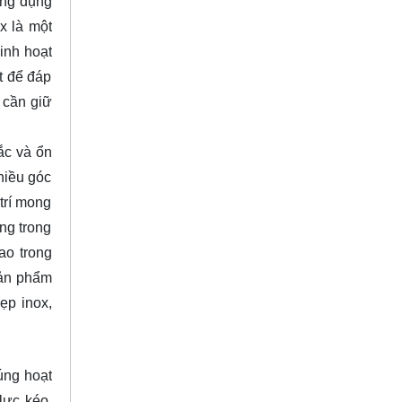
ứng dụng
x là một
inh hoạt
t để đáp
 cần giữ
ắc và ổn
hiều góc
trí mong
ng trong
ao trong
sản phẩm
ẹp inox,
úng hoạt
lực kéo,